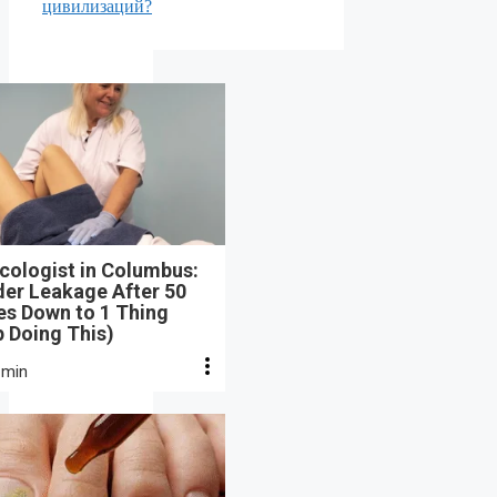
цивилизаций?
cologist in Columbus:
der Leakage After 50
s Down to 1 Thing
 Doing This)
 min