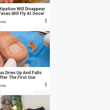
ipation Will Disappear
eces Will Fly At Once!
 min
s Dries Up And Falls
fter The First Use
 min