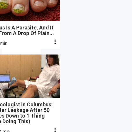
s Is A Parasite, And It
From A Drop Of Plain...
 min
cologist in Columbus:
der Leakage After 50
s Down to 1 Thing
 Doing This)
4 min