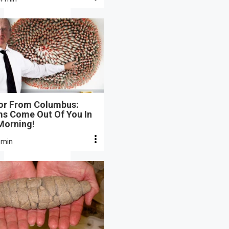
or From Columbus:
s Come Out Of You In
Morning!
 min