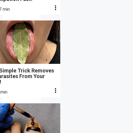
7 min
 Simple Trick Removes
arasites From Your
!
 min