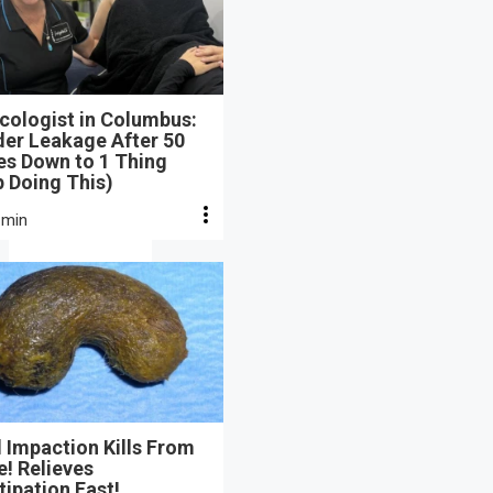
cologist in Columbus:
der Leakage After 50
s Down to 1 Thing
 Doing This)
 min
 Impaction Kills From
e! Relieves
ipation Fast!