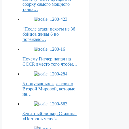
сборку самого мощного
танка…
"После атаки пехоты из 36
бойцов живы 6 но
поражало…
Почему Гитлер напал на
СССР, вместо того чтобы…
5 популярных «фактов» о
Второй Мировой, которые
на…
Зенитный линкор Сталина.
«Не тронь меня!»