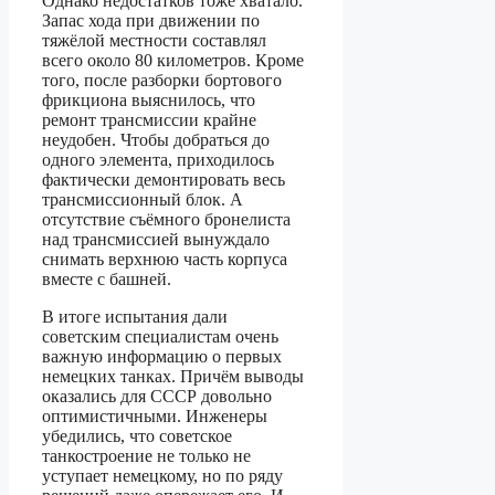
Однако недостатков тоже хватало.
Запас хода при движении по
тяжёлой местности составлял
всего около 80 километров. Кроме
того, после разборки бортового
фрикциона выяснилось, что
ремонт трансмиссии крайне
неудобен. Чтобы добраться до
одного элемента, приходилось
фактически демонтировать весь
трансмиссионный блок. А
отсутствие съёмного бронелиста
над трансмиссией вынуждало
снимать верхнюю часть корпуса
вместе с башней.
В итоге испытания дали
советским специалистам очень
важную информацию о первых
немецких танках. Причём выводы
оказались для СССР довольно
оптимистичными. Инженеры
убедились, что советское
танкостроение не только не
уступает немецкому, но по ряду