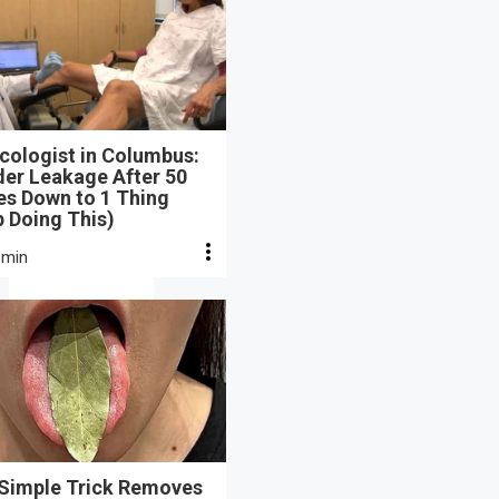
cologist in Columbus:
der Leakage After 50
s Down to 1 Thing
 Doing This)
 min
 Simple Trick Removes