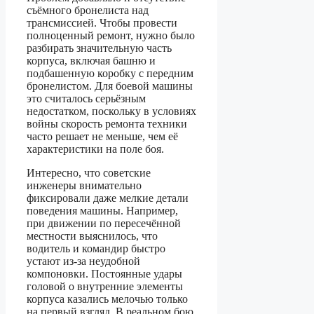
съёмного бронелиста над
трансмиссией. Чтобы провести
полноценный ремонт, нужно было
разбирать значительную часть
корпуса, включая башню и
подбашенную коробку с передним
бронелистом. Для боевой машины
это считалось серьёзным
недостатком, поскольку в условиях
войны скорость ремонта техники
часто решает не меньше, чем её
характеристики на поле боя.
Интересно, что советские
инженеры внимательно
фиксировали даже мелкие детали
поведения машины. Например,
при движении по пересечённой
местности выяснилось, что
водитель и командир быстро
устают из-за неудобной
компоновки. Постоянные удары
головой о внутренние элементы
корпуса казались мелочью только
на первый взгляд. В реальном бою