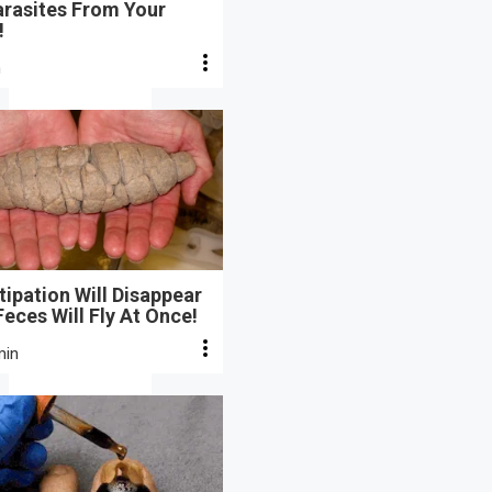
arasites From Your
!
n
ipation Will Disappear
eces Will Fly At Once!
min