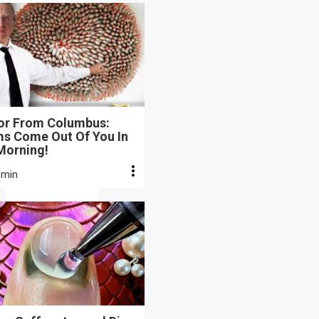
or From Columbus:
s Come Out Of You In
Morning!
 min