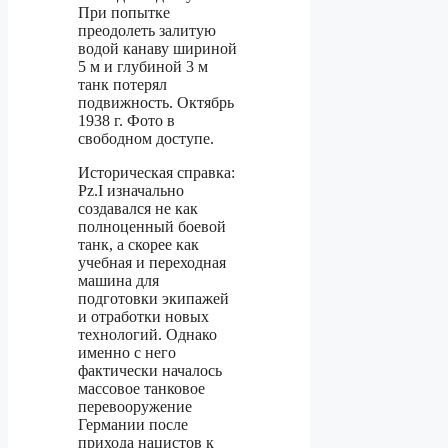
При попытке
преодолеть залитую
водой канаву шириной
5 м и глубиной 3 м
танк потерял
подвижность. Октябрь
1938 г. Фото в
свободном доступе.
Историческая справка:
Pz.I изначально
создавался не как
полноценный боевой
танк, а скорее как
учебная и переходная
машина для
подготовки экипажей
и отработки новых
технологий. Однако
именно с него
фактически началось
массовое танковое
перевооружение
Германии после
прихода нацистов к