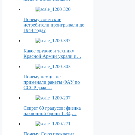
Почему советские
истребители проигрывали до
1944 года?
Какое оружие и технику
Красной Армии украли и…
Почему немцы не
применяли ракеты ФАУ по
СССР даже…
Секрет 60 градусов: физика
наклонной брони Т-34,…
Почему Союз прекратил