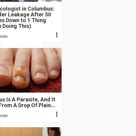
cologist in Columbus:
der Leakage After 50
s Down to 1 Thing
 Doing This)
 min
s Is A Parasite, And It
From A Drop Of Plain...
 min