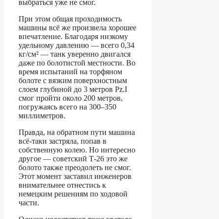
выбраться уже не смог.
При этом общая проходимость
машины всё же произвела хорошее
впечатление. Благодаря низкому
удельному давлению — всего 0,34
кг/см² — танк уверенно двигался
даже по болотистой местности. Во
время испытаний на торфяном
болоте с вязким поверхностным
слоем глубиной до 3 метров Pz.I
смог пройти около 200 метров,
погружаясь всего на 300–350
миллиметров.
Правда, на обратном пути машина
всё-таки застряла, попав в
собственную колею. Но интересно
другое — советский Т-26 это же
болото также преодолеть не смог.
Этот момент заставил инженеров
внимательнее отнестись к
немецким решениям по ходовой
части.