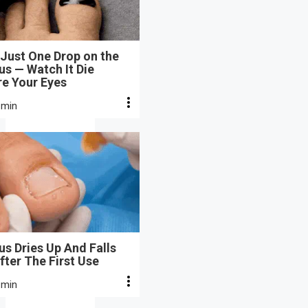
Just One Drop on the
s — Watch It Die
re Your Eyes
 min
s Dries Up And Falls
fter The First Use
 min