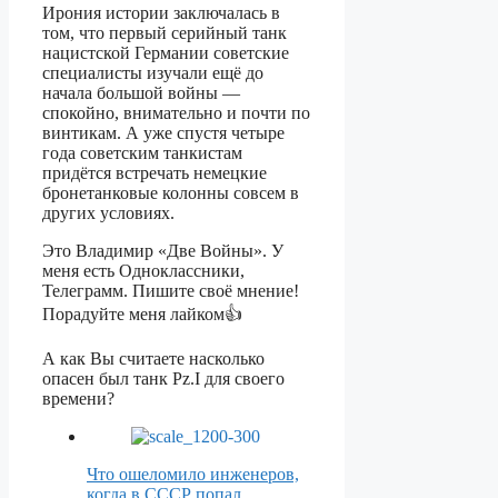
Ирония истории заключалась в
том, что первый серийный танк
нацистской Германии советские
специалисты изучали ещё до
начала большой войны —
спокойно, внимательно и почти по
винтикам. А уже спустя четыре
года советским танкистам
придётся встречать немецкие
бронетанковые колонны совсем в
других условиях.
Это Владимир «Две Войны». У
меня есть Одноклассники,
Телеграмм. Пишите своё мнение!
Порадуйте меня лайком👍
А как Вы считаете насколько
опасен был танк Pz.I для своего
времени?
Что ошеломило инженеров,
когда в СССР попал…