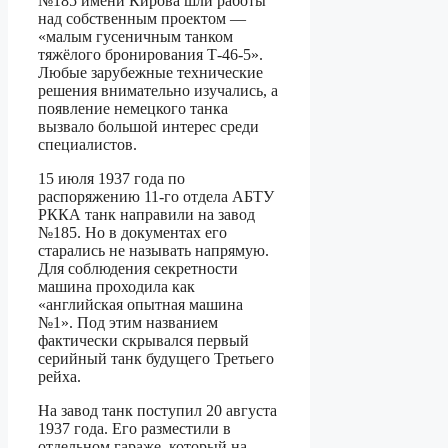
№185 имени Кирова шли работы
над собственным проектом —
«малым гусеничным танком
тяжёлого бронирования Т-46-5».
Любые зарубежные технические
решения внимательно изучались, а
появление немецкого танка
вызвало большой интерес среди
специалистов.
15 июля 1937 года по
распоряжению 11-го отдела АБТУ
РККА танк направили на завод
№185. Но в документах его
старались не называть напрямую.
Для соблюдения секретности
машина проходила как
«английская опытная машина
№1». Под этим названием
фактически скрывался первый
серийный танк будущего Третьего
рейха.
На завод танк поступил 20 августа
1937 года. Его разместили в
отдельном гараже, который на