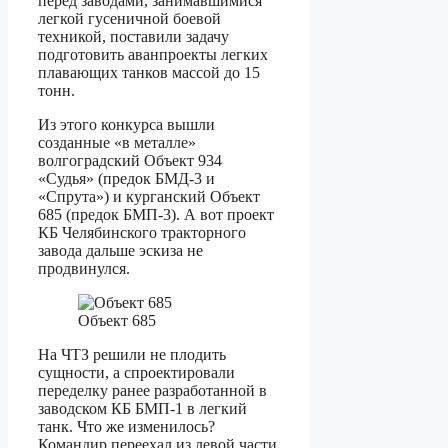
перед заводами, занимавшимися
легкой гусеничной боевой
техникой, поставили задачу
подготовить аванпроекты легких
плавающих танков массой до 15
тонн.
Из этого конкурса вышли
созданные «в металле»
волгоградский Объект 934
«Судья» (предок БМД-3 и
«Спрута») и курганский Объект
685 (предок БМП-3). А вот проект
КБ Челябинского тракторного
завода дальше эскиза не
продвинулся.
Объект 685
На ЧТЗ решили не плодить
сущности, а спроектировали
переделку ранее разработанной в
заводском КБ БМП-1 в легкий
танк. Что же изменилось?
Командир переехал из левой части