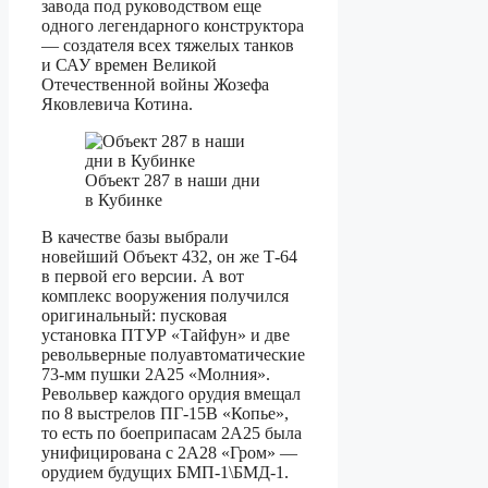
завода под руководством еще
одного легендарного конструктора
— создателя всех тяжелых танков
и САУ времен Великой
Отечественной войны Жозефа
Яковлевича Котина.
Объект 287 в наши дни
в Кубинке
В качестве базы выбрали
новейший Объект 432, он же Т-64
в первой его версии. А вот
комплекс вооружения получился
оригинальный: пусковая
установка ПТУР «Тайфун» и две
револьверные полуавтоматические
73-мм пушки 2А25 «Молния».
Револьвер каждого орудия вмещал
по 8 выстрелов ПГ-15В «Копье»,
то есть по боеприпасам 2А25 была
унифицирована с 2А28 «Гром» —
орудием будущих БМП-1\БМД-1.