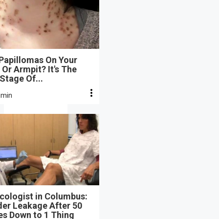
 Papillomas On Your
Or Armpit? It's The
 Stage Of...
 min
cologist in Columbus:
der Leakage After 50
s Down to 1 Thing