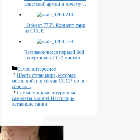
советской армии и почему…
"Объект 775". Концепт-танк
из СССР.
Чем закончился первый бой
супертанков ИС-2 против…
Рубрики
Самое интересное
Шесть стран мира, которые
могли войти в состав СССР, но не
срослось
Самые мощные штурмовые
самолеты в мире! Настоящие
летающие танки