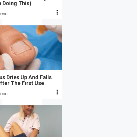
 Doing This)
 min
s Dries Up And Falls
fter The First Use
 min