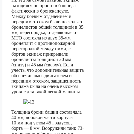
Но это не самое главное: экипаж
находился не просто в башне, а
фактически в бронекапсуле.
Между боевым отделением и
передним отсеком было несколько
бронелистов общей толщиной в 35
мм, перегородка, отделяющая от
МТО состояла из двух 35-мм
бронеплит с противопожарной
перегородкой между ними, с
бортов экипаж прикрывали
бронелисты толщиной 20 мм
(снизу) и 45 мм (сверху). Если
учесть, что дополнительная защита
обеспечивалась двигателем и
передним отсеком, защищенность
экипажа была на очень высоком
уровне для такой легкой машины.
Толщина брони башни составляла
40 мм, лобовой части корпуса —
10 мм под углом 45 градусов,
борта — 8 мм. Вооружили танк 73-
мм орудием «Гром», таким же