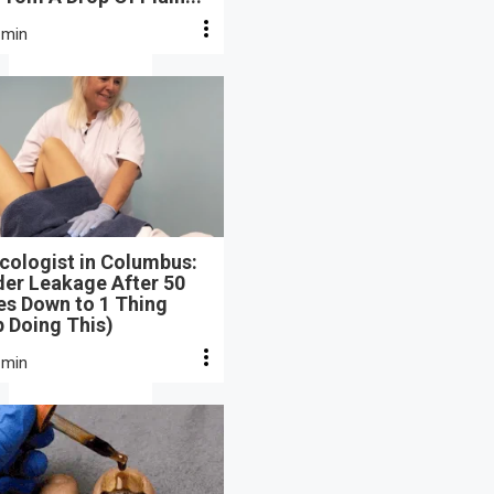
 min
cologist in Columbus:
der Leakage After 50
s Down to 1 Thing
 Doing This)
 min