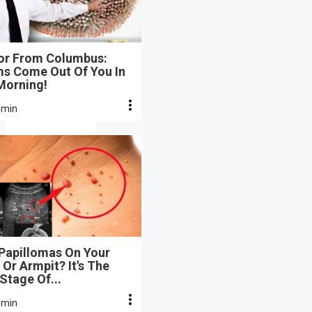
or From Columbus:
s Come Out Of You In
Morning!
 min
 Papillomas On Your
Or Armpit? It's The
 Stage Of...
 min