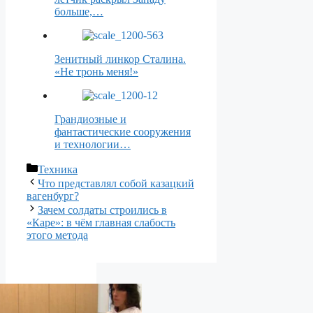
больше,…
Зенитный линкор Сталина.
«Не тронь меня!»
Грандиозные и
фантастические сооружения
и технологии…
Рубрики
Техника
Что представлял собой казацкий
вагенбург?
Зачем солдаты строились в
«Каре»: в чём главная слабость
этого метода