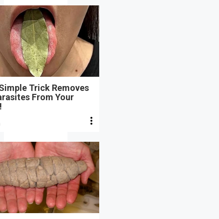
 Simple Trick Removes
arasites From Your
!
n