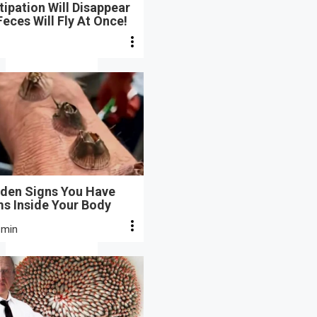
ipation Will Disappear
eces Will Fly At Once!
dden Signs You Have
s Inside Your Body
 min