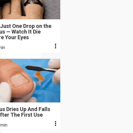
Just One Drop on the
s — Watch It Die
re Your Eyes
min
s Dries Up And Falls
fter The First Use
 min