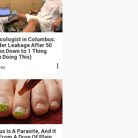
cologist in Columbus:
der Leakage After 50
s Down to 1 Thing
 Doing This)
min
s Is A Parasite, And It
From A Drop Of Plain...