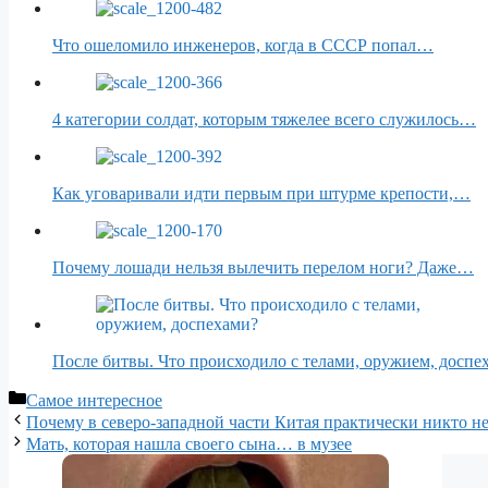
Что ошеломило инженеров, когда в СССР попал…
4 категории солдат, которым тяжелее всего служилось…
Как уговаривали идти первым при штурме крепости,…
Почему лошади нельзя вылечить перелом ноги? Даже…
После битвы. Что происходило с телами, оружием, доспе
Рубрики
Самое интересное
Почему в северо-западной части Китая практически никто н
Мать, которая нашла своего сына… в музее