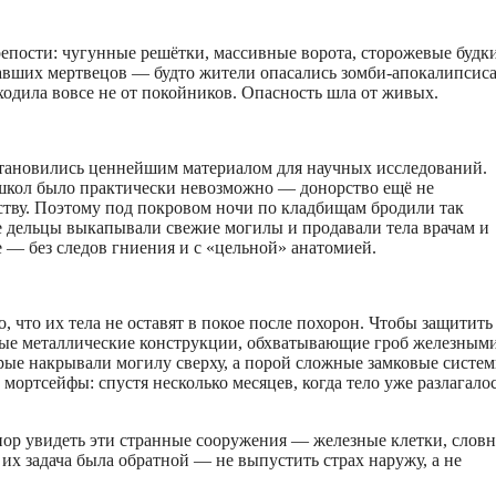
епости: чугунные решётки, массивные ворота, сторожевые будки
ставших мертвецов — будто жители опасались зомби-апокалипсис
ходила вовсе не от покойников. Опасность шла от живых.
 становились ценнейшим материалом для научных исследований.
 школ было практически невозможно — донорство ещё не
тству. Поэтому под покровом ночи по кладбищам бродили так
 дельцы выкапывали свежие могилы и продавали тела врачам и
— без следов гниения и с «цельной» анатомией.
о, что их тела не оставят в покое после похорон. Чтобы защитить
е металлические конструкции, обхватывающие гроб железным
рые накрывали могилу сверху, а порой сложные замковые систем
ортсейфы: спустя несколько месяцев, когда тело уже разлагалос
ор увидеть эти странные сооружения — железные клетки, слов
их задача была обратной — не выпустить страх наружу, а не