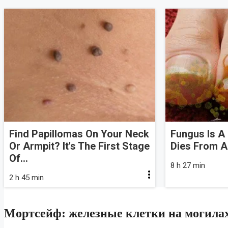
Find Papillomas On Your Neck
Fungus Is A 
Or Armpit? It's The First Stage
Dies From A 
Of...
8 h 27 min
2 h 45 min
Мортсейф: железные клетки на могила