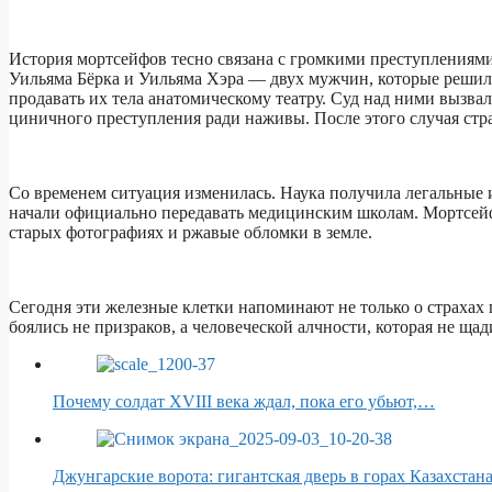
История мортсейфов тесно связана с громкими преступлениями 
Уильяма Бёрка и Уильяма Хэра — двух мужчин, которые решил
продавать их тела анатомическому театру. Суд над ними вызва
циничного преступления ради наживы. После этого случая стр
Со временем ситуация изменилась. Наука получила легальные 
начали официально передавать медицинским школам. Мортсейфы
старых фотографиях и ржавые обломки в земле.
Сегодня эти железные клетки напоминают не только о страхах
боялись не призраков, а человеческой алчности, которая не ща
Почему солдат XVIII века ждал, пока его убьют,…
Джунгарские ворота: гигантская дверь в горах Казахстан