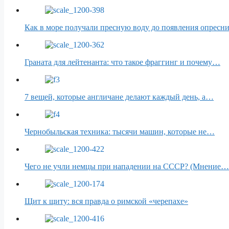
Как в море получали пресную воду до появления опресн
Граната для лейтенанта: что такое фраггинг и почему…
7 вещей, которые англичане делают каждый день, а…
Чернобыльская техника: тысячи машин, которые не…
Чего не учли немцы при нападении на СССР? (Мнение…
Щит к щиту: вся правда о римской «черепахе»