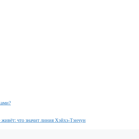
хами?
е живёт: что значит линия Хэйхэ-Тэнчун