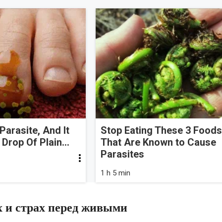
Parasite, And It
Stop Eating These 3 Food
Drop Of Plain...
That Are Known to Cause
Parasites
1 h 5 min
х и страх перед живыми