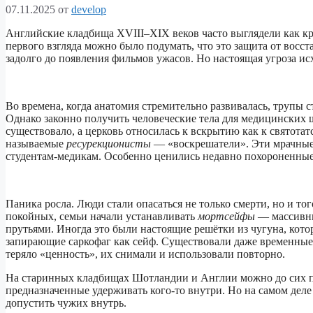
07.11.2025
от
develop
Английские кладбища XVIII–XIX веков часто выглядели как кр
первого взгляда можно было подумать, что это защита от вос
задолго до появления фильмов ужасов. Но настоящая угроза ис
Во времена, когда анатомия стремительно развивалась, трупы
Однако законно получить человеческие тела для медицинских
существовало, а церковь относилась к вскрытию как к святота
называемые
ресурекционисты
— «воскрешатели». Эти мрачные
студентам-медикам. Особенно ценились недавно похороненные 
Паника росла. Люди стали опасаться не только смерти, но и тог
покойных, семьи начали устанавливать
мортсейфы
— массивны
прутьями. Иногда это были настоящие решётки из чугуна, кото
запирающие саркофаг как сейф. Существовали даже временные м
теряло «ценность», их снимали и использовали повторно.
На старинных кладбищах Шотландии и Англии можно до сих п
предназначенные удерживать кого-то внутри. Но на самом деле 
допустить чужих внутрь.