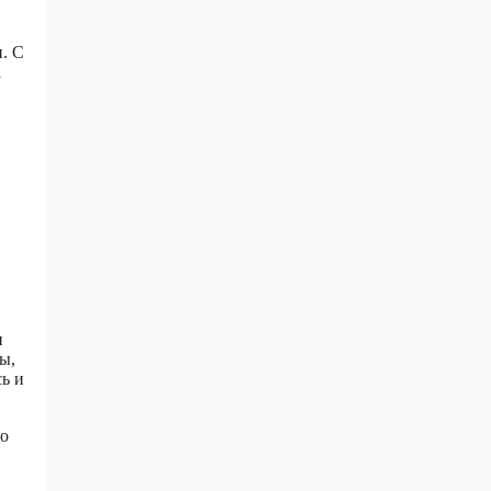
. С
а
и
ы,
ь и
но