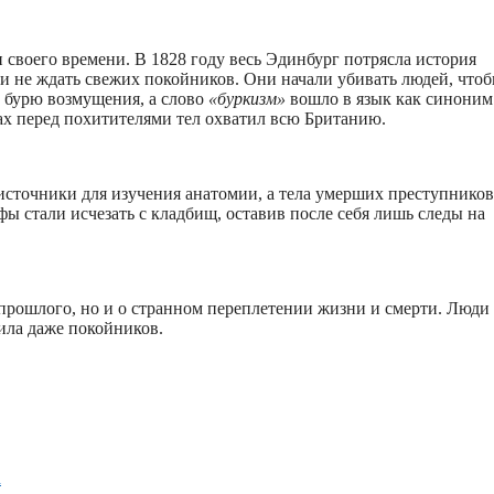
своего времени. В 1828 году весь Эдинбург потрясла история
и не ждать свежих покойников. Они начали убивать людей, что
л бурю возмущения, а слово
«буркизм»
вошло в язык как синоним
ах перед похитителями тел охватил всю Британию.
источники для изучения анатомии, а тела умерших преступников
 стали исчезать с кладбищ, оставив после себя лишь следы на
 прошлого, но и о странном переплетении жизни и смерти. Люди
дила даже покойников.
а