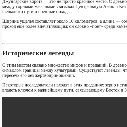
Джунгарские ворота — это не просто красивое место. С древно
между горными массивами связывал Центральную Азию и Китай
шелкового пути и военные походы.
Ширина ущелья составляет около 10 километров, а длина — боле
проход ещё более впечатляющим: он словно «поёт» среди каме
Исторические легенды
С этим местом связано множество мифов и преданий. В древно
символом границы между культурами. Существуют легенды, что
пересечь его без жертвоприношений.
Некоторые исследователи находят в этих преданиях зерно ист
владеть ключом к важнейшему пути, связывающему Восток и З