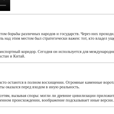
том борьбы различных народов и государств. Через них проходи
ь над этим местом был стратегически важен: тот, кто владел ущ
ранспортный коридор. Сегодня он используется для международн
стан и Китай.
асто остаются в полном восхищении. Огромные каменные ворот
ты оказался перед входом в иную реальность.
 сетям, вызывая споры: могли ли древние цивилизации приложи
твенном происхождении, воображение подсказывает иные версии.