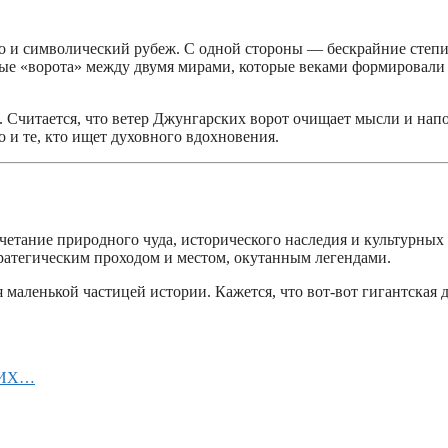
но и символический рубеж. С одной стороны — бескрайние степ
ные «ворота» между двумя мирами, которые веками формировали
. Считается, что ветер Джунгарских ворот очищает мысли и нап
о и те, кто ищет духовного вдохновения.
четание природного чуда, исторического наследия и культурных
ратегическим проходом и местом, окутанным легендами.
маленькой частицей истории. Кажется, что вот-вот гигантская 
НИХ…