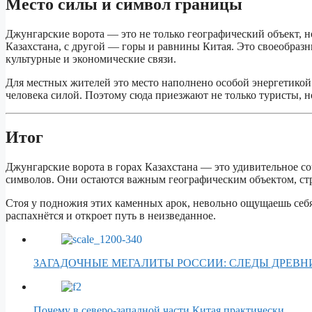
Место силы и символ границы
Джунгарские ворота — это не только географический объект, 
Казахстана, с другой — горы и равнины Китая. Это своеобраз
культурные и экономические связи.
Для местных жителей это место наполнено особой энергетикой
человека силой. Поэтому сюда приезжают не только туристы, н
Итог
Джунгарские ворота в горах Казахстана — это удивительное со
символов. Они остаются важным географическим объектом, ст
Стоя у подножия этих каменных арок, невольно ощущаешь себя 
распахнётся и откроет путь в неизведанное.
ЗАГАДОЧНЫЕ МЕГАЛИТЫ РОССИИ: СЛЕДЫ ДРЕВ
Почему в северо-западной части Китая практически…