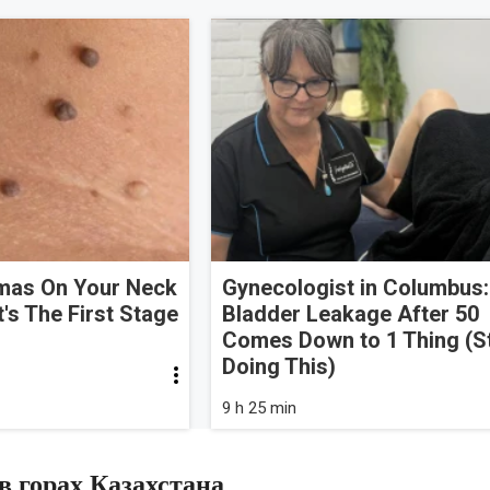
omas On Your Neck
Gynecologist in Columbus:
t's The First Stage
Bladder Leakage After 50
Comes Down to 1 Thing (S
Doing This)
9 h 25 min
в горах Казахстана