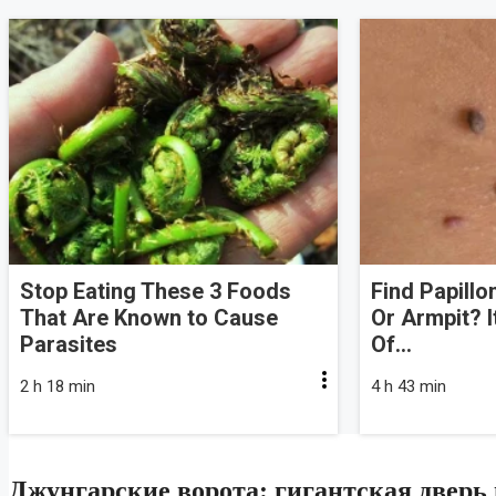
Stop Eating These 3 Foods
Find Papill
That Are Known to Cause
Or Armpit? I
Parasites
Of...
2 h 18 min
4 h 43 min
Джунгарские ворота: гигантская дверь 