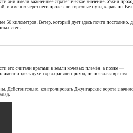
сти они имели важнейшее стратегическое значение. Узкий прохо
, и именно через него пролегали торговые пути, караваны Вел
е 50 километров. Ветер, который дует здесь почти постоянно, д
нных стен.
сти его считали вратами в земли кочевых племён, а позже —
 именно здесь духи гор охраняли проход, не позволяя врагам
ины. Действительно, контролировать Джунгарские ворота значил
апад.