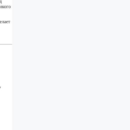
д
икого
елает
о