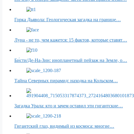
Горка Дьявола: Геологическая загадка на границе…
Луна - не то, чем кажется: 15 фактов, которые ставят…
Би́сти/Де-На-Зин: инопланетный пейзаж на Земле, о…
Тайна Северных пирамид: находка на Кольском…
Загадка Урала: кто и зачем оставил эти гигантские…
Гигантский глаз, видимый из космоса: многие…