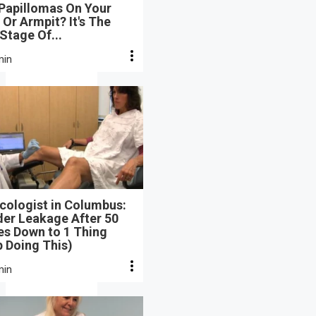
 Papillomas On Your
Or Armpit? It's The
 Stage Of...
min
cologist in Columbus:
der Leakage After 50
s Down to 1 Thing
 Doing This)
min