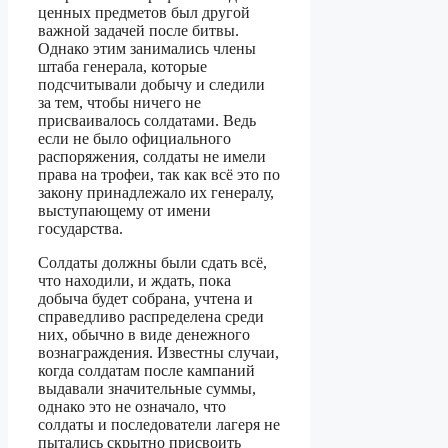
ценных предметов был другой
важной задачей после битвы.
Однако этим занимались члены
штаба генерала, которые
подсчитывали добычу и следили
за тем, чтобы ничего не
присваивалось солдатами. Ведь
если не было официального
распоряжения, солдаты не имели
права на трофеи, так как всё это по
закону принадлежало их генералу,
выступающему от имени
государства.
Солдаты должны были сдать всё,
что находили, и ждать, пока
добыча будет собрана, учтена и
справедливо распределена среди
них, обычно в виде денежного
вознаграждения. Известны случаи,
когда солдатам после кампаний
выдавали значительные суммы,
однако это не означало, что
солдаты и последователи лагеря не
пытались скрытно присвоить