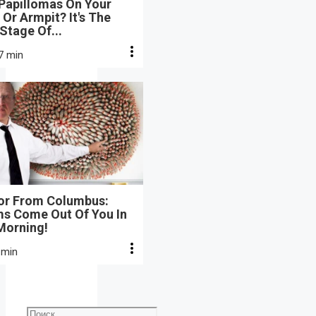
 Papillomas On Your
Or Armpit? It's The
 Stage Of...
7 min
or From Columbus:
s Come Out Of You In
Morning!
 min
Поиск: