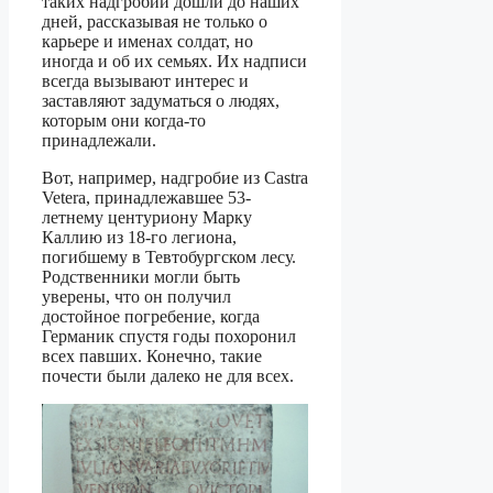
таких надгробий дошли до наших
дней, рассказывая не только о
карьере и именах солдат, но
иногда и об их семьях. Их надписи
всегда вызывают интерес и
заставляют задуматься о людях,
которым они когда-то
принадлежали.
Вот, например, надгробие из Castra
Vetera, принадлежавшее 53-
летнему центуриону Марку
Каллию из 18-го легиона,
погибшему в Тевтобургском лесу.
Родственники могли быть
уверены, что он получил
достойное погребение, когда
Германик спустя годы похоронил
всех павших. Конечно, такие
почести были далеко не для всех.