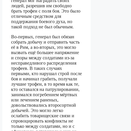
генерал мог наградить своих
людей, разрешив им свободно
брать трофеи с поля боя. Это было
отличным средством для
поддержания боевого духа, но
такой подход не был обычным.
Во-первых, генерал был обязан
собрать добычу и отправить часть
её в Рим, а во-вторых, это могло
вызвать ещё большее напряжение
и споры между солдатами из-за
несправедливого распределения
трофеев. В таких случаях
первыми, кто нарушал строй после
боя и начинал грабить, получали
лучшие трофеи, в то время как те,
кто оставался на патрулировании,
занимался погребением мёртвых
или лечением раненых,
довольствовались второсортной
добычей. Это могло легко
ослабить товарищеские связи и
спровоцировать конфликты не
только между солдатами, но и с