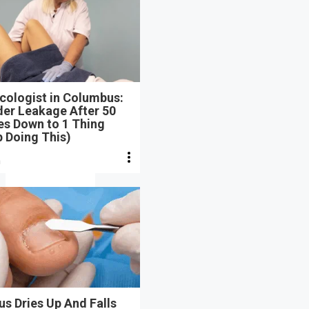
cologist in Columbus:
der Leakage After 50
s Down to 1 Thing
 Doing This)
n
s Dries Up And Falls