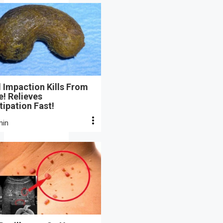
 Impaction Kills From
e! Relieves
ipation Fast!
min