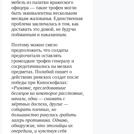
мебель из палатки вражеского
офицера — такие трофеи могли
быть эквивалентны нескольким
месяцам жалованья. Единственная
проблема заключалась в том, как
доставить это домой, не будучи
пойманным и наказанным.
Поэтому можно смело
предположить, что солдаты
предпочитали оставлять
громоздкие трофеи генералу и
сосредотачивались на мелких
предметах. Полибий пишет о
действиях римских солдат после
победы при Киноскефалах:
«
Римляне, преследовавшие
беглецов на некоторое расстояние,
начали, одни — снимать с
мёртвых доспехи, другие —
собирать пленных, но
большинство ринулись грабить
лагерь противника. Однако,
обнаружив, что этолийцы их
опередили, и чувствуя себя