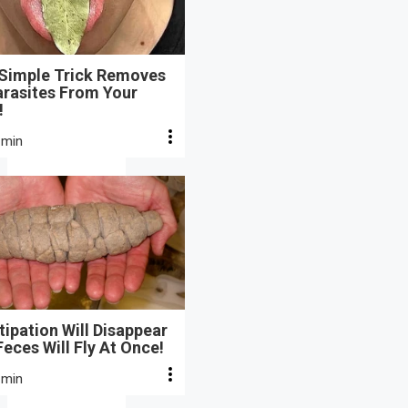
 Simple Trick Removes
arasites From Your
!
 min
ipation Will Disappear
eces Will Fly At Once!
 min