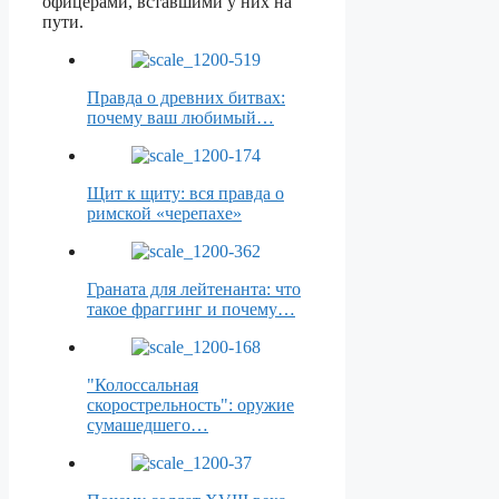
офицерами, вставшими у них на
пути.
Правда о древних битвах:
почему ваш любимый…
Щит к щиту: вся правда о
римской «черепахе»
Граната для лейтенанта: что
такое фраггинг и почему…
"Колоссальная
скорострельность": оружие
сумашедшего…