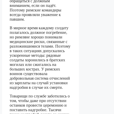
обращаться с должным
вниманием, если он падёт.
Поэтому римские командиры
всегда проявляли уважение к
павшим.
В мирное время каждому солдату
полагалось должное погребение,
но римляне хорошо понимали
медицинские риски, связанные с
разложившимися телами. Поэтому
в таких ситуациях допускались
ускоренные методы: рядовые
солдаты хоронились в братских
могилах или сжигались на
больших кострах. У римских
воинов существовала
добровольная система отчислений
из зарплаты на случай установки
надгробия в случае их смерти.
Товарищи по службе заботились о
том, чтобы даже при отсутствии
останков провести церемонию и
поставить надгробие. Тысячи