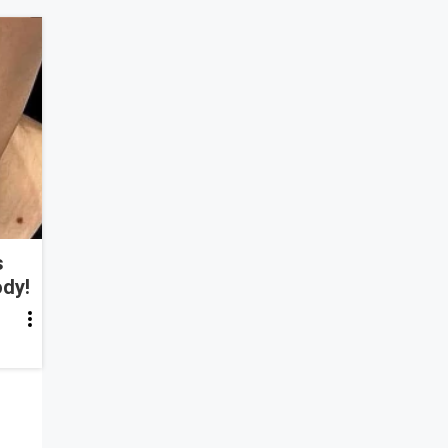
s
ody!