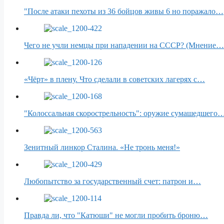
"После атаки пехоты из 36 бойцов живы 6 но поражало…
Чего не учли немцы при нападении на СССР? (Мнение…
«Чёрт» в плену. Что сделали в советских лагерях с…
"Колоссальная скорострельность": оружие сумашедшего
Зенитный линкор Сталина. «Не тронь меня!»
Любопытство за государственный счет: патрон и…
Правда ли, что "Катюши" не могли пробить броню…