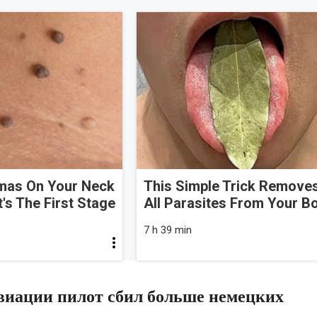
omas On Your Neck
This Simple Trick Remove
t's The First Stage
All Parasites From Your B
7 h 39 min
авиации пилот сбил больше немецких