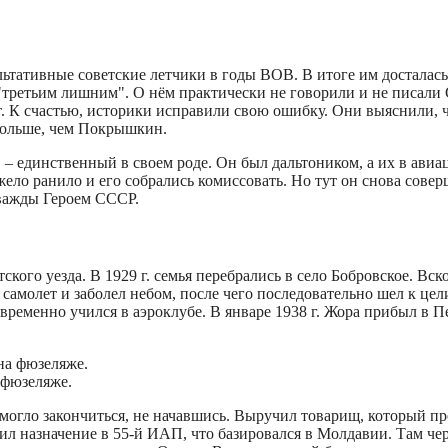
ьтативные советские летчики в годы ВОВ. В итоге им досталась
я "третьим лишним". О нём практически не говорили и не писал
. К счастью, историки исправили свою ошибку. Они выяснили, 
больше, чем Покрышкин.
 – единственный в своем роде. Он был дальтоником, а их в ави
яжело ранило и его собрались комиссовать. Но тут он снова сове
дважды Героем СССР.
тского уезда. В 1929 г. семья перебрались в село Бобровское. Вск
амолет и заболел небом, после чего последовательно шел к цел
временно учился в аэроклубе. В январе 1938 г. Жора прибыл в П
 фюзеляже.
 могло закончиться, не начавшись. Выручил товарищ, который п
ил назначение в 55-й ИАП, что базировался в Молдавии. Там че