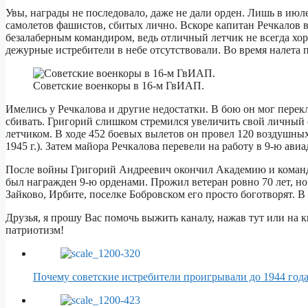
Увы, награды не последовало, даже не дали орден. Лишь в июл
самолетов фашистов, сбитых лично. Вскоре капитан Речкалов
безалаберным командиром, ведь отличный летчик не всегда хо
дежурные истребители в небе отсутствовали. Во время налета 
Советские военкоры в 16-м ГвИАП.
Имелись у Речкалова и другие недостатки. В бою он мог перекл
сбивать. Григорий слишком стремился увеличить свой личный сч
летчиком. В ходе 452 боевых вылетов он провел 120 воздушных 
1945 г.). Затем майора Речкалова перевели на работу в 9-ю ави
После войны Григорий Андреевич окончил Академию и командов
был награжден 9-ю орденами. Прожил ветеран ровно 70 лет, но 
Зайково, Ирбите, поселке Бобровском его просто боготворят. 
Друзья, я прошу Вас помочь выжить каналу, нажав тут или на 
патриотизм!
Почему советские истребители проигрывали до 1944 год