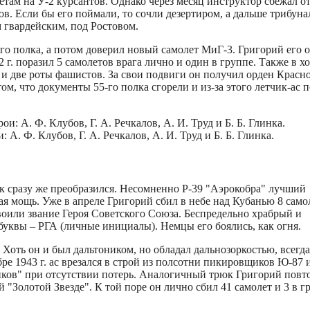
етам на У-2 курсантов. Однако через месяц инструктор сбежал о
в. Если бы его поймали, то сочли дезертиром, а дальше трибуна
 гвардейским, под Ростовом.
ого полка, а потом доверил новый самолет МиГ-3. Григорий его 
2 г. поразил 5 самолетов врага лично и один в группе. Также в х
 и две роты фашистов. За свои подвиги он получил орден Красн
том, что документы 55-го полка сгорели и из-за этого летчик-ас 
 А. Ф. Клубов, Г. А. Речкалов, А. И. Труд и Б. Б. Глинка.
к сразу же преобразился. Несомненно Р-39 "Аэрокобра" лучший
я мощь. Уже в апреле Григорий сбил в небе над Кубанью 8 само
воили звание Героя Советского Союза. Беспредельно храбрый и
буквы – РГА (личные инициалы). Немцы его боялись, как огня.
 Хоть он и был дальтоником, но обладал дальнозоркостью, всегда
ре 1943 г. ас врезался в строй из полсотни пикировщиков Ю-87 
тников" при отсутствии потерь. Аналогичный трюк Григорий повт
й "Золотой Звезде". К той поре он лично сбил 41 самолет и 3 в г