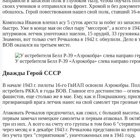
направили в запасной полк в глубоком тылу, чтобы обучать пол
своих учеников и отправился на фронт. Хромой и без документо
обошлось. Герой повествования нашел свой полк, ставший 16-м
Комполка Иванов влепил асу 5 суток ареста за побег из запасн
быстро. Уже в конце мая он сбил пару "мессеров", а всего в 194
штурмовок летчик уничтожил эшелон, 15 орудий, 33 грузовика
Знамени, вот только счет Речкалова в 1942 г. обнулили. Дело в 
ВОВ оказался на третьем месте.
У истребителя Белл P-39 «Аэрокобра» слева направо герои:
Дважды Герой СССР
В начале 1943 г. пилоты 16-го ГвИАП освоили Аэрокобры. Пол
истребить РККА в годы ВОВ. Главное его достоинство – огнева
фашистов, еще столько же в мае. Ему, как и Покрышкину, прис
презирающий врага летчик нанес на свой самолет три грозные 
Атаковать Речкалов предпочитал, как сокол, с большой высоты.
первым замечал немецкие самолеты и первым атаковал. В октяб
три из них. А всего на счету его группы в том бою 6 "стервя
через месяц и в декабре 1943 г. Речкалова представили ко второ
без учета трех "стервятников", уничтоженных им в 1941 году.