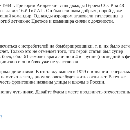
е 1944 г. Григорий Андреевич стал дважды Героем СССР за 48
 возглавил 16-й ГвИАП. Он был слишком добрым, порой даже
роший командир. Однажды аэродром атаковали гитлеровцы, а
погиб летчик-ас Цветков и командира сняли с должности.
ючиться с истребителей на бомбардировщики, т. к. их было легч
ет. Только это не отменяет того, что герой статьи был супер-
боев, сбил 61 самолет врага лично и 4 в группе (последний в ф
адивизию и он в боях уже не участвовал.
ал дивизиями. В отставку вышел в 1959 г. в звании генерал-м
память о легендарном человеке будет жить сотни лет. В тех же
В честь фронтовика названы улицы и школы в России.
кнопку чуть ниже. Давайте будем вместе продвигать отечественн
а?