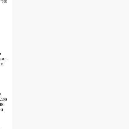
 "не
о
жил.
 в
а.
 два
ик
ри