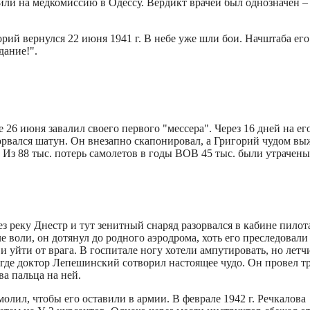
вили на медкомиссию в Одессу. Вердикт врачей был однозначен –
орий вернулся 22 июня 1941 г. В небе уже шли бои. Начштаба его
дание!".
 26 июня завалил своего первого "мессера". Через 16 дней на ег
торвался шатун. Он внезапно скапонировал, а Григорий чудом вы
з 88 тыс. потерь самолетов в годы ВОВ 45 тыс. были утрачены
ез реку Днестр и тут зенитный снаряд разорвался в кабине пилот
 воли, он дотянул до родного аэродрома, хоть его преследовали
 и уйти от врага. В госпитале ногу хотели ампутировать, но летч
, где доктор Лепешинский сотворил настоящее чудо. Он провел т
а пальца на ней.
олил, чтобы его оставили в армии. В феврале 1942 г. Речкалова