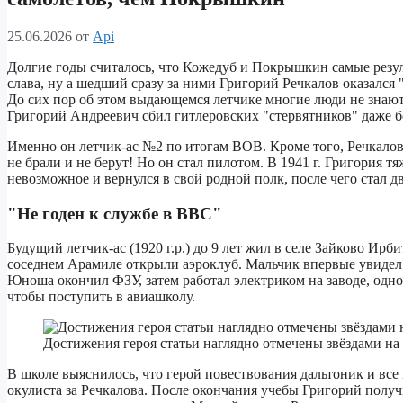
25.06.2026
от
Api
Долгие годы считалось, что Кожедуб и Покрышкин самые резул
слава, ну а шедший сразу за ними Григорий Речкалов оказалс
До сих пор об этом выдающемся летчике многие люди не знают
Григорий Андреевич сбил гитлеровских "стервятников" даже 
Именно он летчик-ас №2 по итогам ВОВ. Кроме того, Речкалов
не брали и не берут! Но он стал пилотом. В 1941 г. Григория т
невозможное и вернулся в свой родной полк, после чего стал 
"Не годен к службе в ВВС"
Будущий летчик-ас (1920 г.р.) до 9 лет жил в селе Зайково Ирби
соседнем Арамиле открыли аэроклуб. Мальчик впервые увидел с
Юноша окончил ФЗУ, затем работал электриком на заводе, одно
чтобы поступить в авиашколу.
Достижения героя статьи наглядно отмечены звёздами на
В школе выяснилось, что герой повествования дальтоник и все
окулиста за Речкалова. После окончания учебы Григорий получ