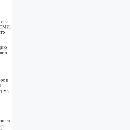
 вся
и СМИ.
что
ацию
ршил
оре в
и.
ермь,
рошел
рез