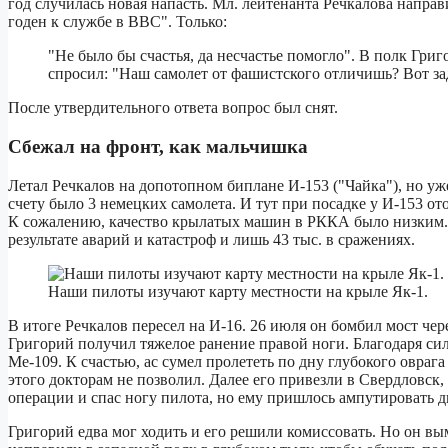
год случилась новая напасть. Мл. лейтенанта Речкалова напра
годен к службе в ВВС". Только:
"Не было бы счастья, да несчастье помогло". В полк Григ
спросил: "Наш самолет от фашистского отличишь? Вот за
После утвердительного ответа вопрос был снят.
Сбежал на фронт, как мальчишка
Летал Речкалов на допотопном биплане И-153 ("Чайка"), но уже
счету было 3 немецких самолета. И тут при посадке у И-153 о
К сожалению, качество крылатых машин в РККА было низким. И
результате аварий и катастроф и лишь 43 тыс. в сражениях.
Наши пилоты изучают карту местности на крыле Як-1.
В итоге Речкалов пересел на И-16. 26 июля он бомбил мост чер
Григорий получил тяжелое ранение правой ноги. Благодаря силе
Ме-109. К счастью, ас сумел пролететь по дну глубокого оврага
этого докторам не позволил. Далее его привезли в Свердловск
операции и спас ногу пилота, но ему пришлось ампутировать дв
Григорий едва мог ходить и его решили комиссовать. Но он вым