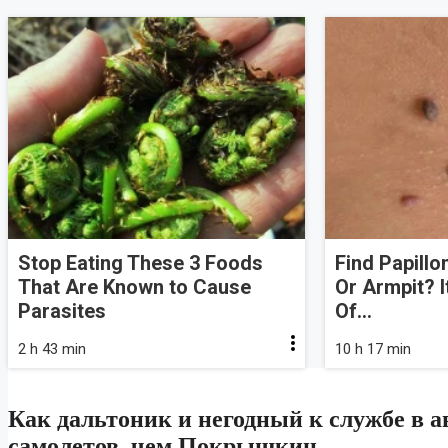
Stop Eating These 3 Foods
Find Papill
That Are Known to Cause
Or Armpit? I
Parasites
Of...
2 h 43 min
10 h 17 min
Как дальтоник и негодный к службе в 
самолетов, чем Покрышкин