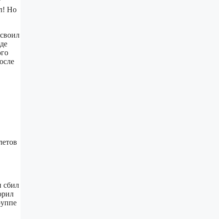
т
л! Но
освоил
оде
ого
после
летов
и сбил
орил
руппе