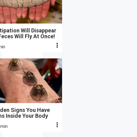
ipation Will Disappear
eces Will Fly At Once!
min
dden Signs You Have
s Inside Your Body
 min