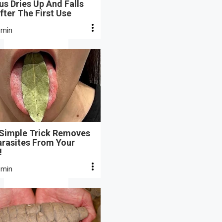
s Dries Up And Falls
fter The First Use
 min
 Simple Trick Removes
arasites From Your
!
 min