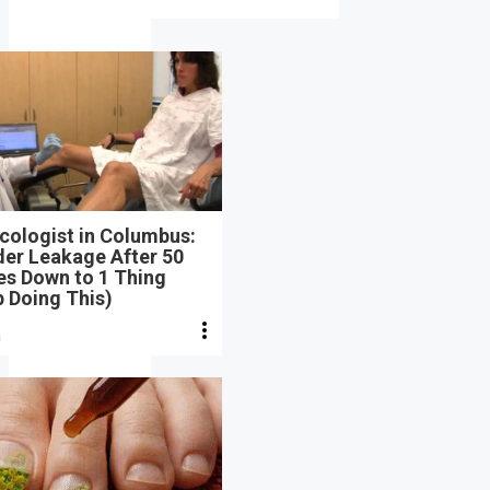
cologist in Columbus:
der Leakage After 50
s Down to 1 Thing
 Doing This)
n