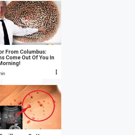
or From Columbus:
s Come Out Of You In
Morning!
min