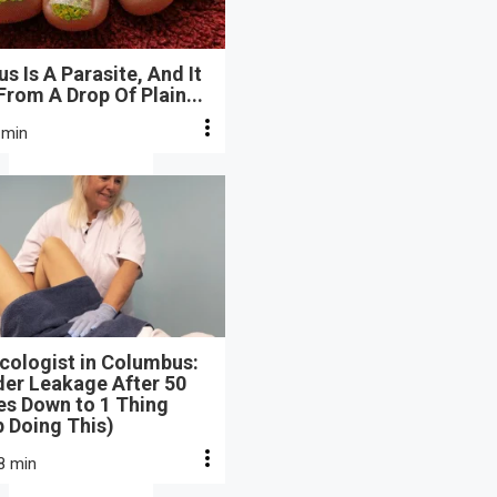
s Is A Parasite, And It
From A Drop Of Plain...
 min
cologist in Columbus:
der Leakage After 50
s Down to 1 Thing
 Doing This)
8 min