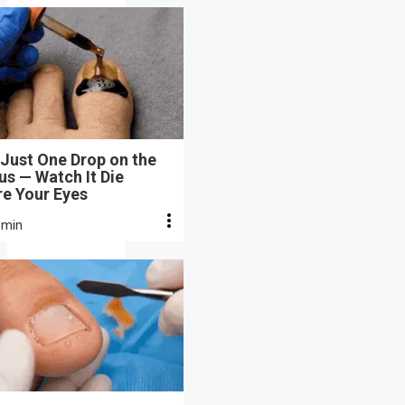
Just One Drop on the
s — Watch It Die
re Your Eyes
 min