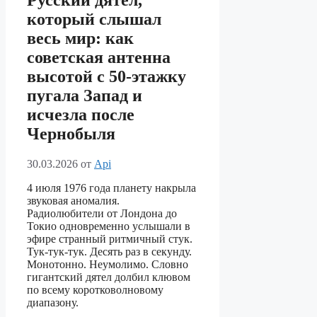
Русский дятел,
который слышал
весь мир: как
советская антенна
высотой с 50-этажку
пугала Запад и
исчезла после
Чернобыля
30.03.2026
от
Api
4 июля 1976 года планету накрыла
звуковая аномалия.
Радиолюбители от Лондона до
Токио одновременно услышали в
эфире странный ритмичный стук.
Тук-тук-тук. Десять раз в секунду.
Монотонно. Неумолимо. Словно
гигантский дятел долбил клювом
по всему коротковолновому
диапазону.