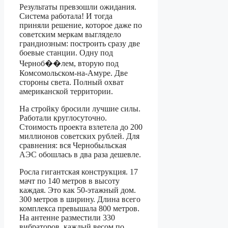
Результаты превзошли ожидания.
Система работала! И тогда
приняли решение, которое даже по
советским меркам выглядело
грандиозным: построить сразу две
боевые станции. Одну под
Черноб��лем, вторую под
Комсомольском-на-Амуре. Две
стороны света. Полный охват
американской территории.
На стройку бросили лучшие силы.
Работали круглосуточно.
Стоимость проекта взлетела до 200
миллионов советских рублей. Для
сравнения: вся Чернобыльская
АЭС обошлась в два раза дешевле.
Росла гигантская конструкция. 17
мачт по 140 метров в высоту
каждая. Это как 50-этажный дом.
300 метров в ширину. Длина всего
комплекса превышала 800 метров.
На антенне разместили 330
вибраторов, каждый весом по