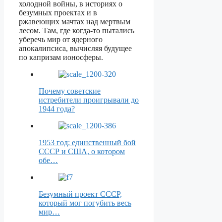
холодной войны, в историях о
безумных проектах и в
ржавеющих мачтах над мертвым
лесом. Там, где когда-то пытались
уберечь мир от ядерного
апокалипсиса, вычисляя будущее
по капризам ионосферы.
Почему советские
истребители проигрывали до
1944 года?
1953 год: единственный бой
СССР и США, о котором
обе…
Безумный проект СССР,
который мог погубить весь
мир…