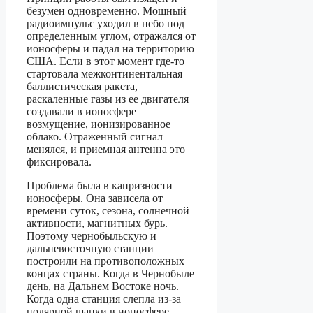
безумен одновременно. Мощный
радиоимпульс уходил в небо под
определенным углом, отражался от
ионосферы и падал на территорию
США. Если в этот момент где-то
стартовала межконтинентальная
баллистическая ракета,
раскаленные газы из ее двигателя
создавали в ионосфере
возмущение, ионизированное
облако. Отраженный сигнал
менялся, и приемная антенна это
фиксировала.
Проблема была в капризности
ионосферы. Она зависела от
времени суток, сезона, солнечной
активности, магнитных бурь.
Поэтому чернобыльскую и
дальневосточную станции
построили на противоположных
концах страны. Когда в Чернобыле
день, на Дальнем Востоке ночь.
Когда одна станция слепла из-за
полярной шапки в ионосфере,