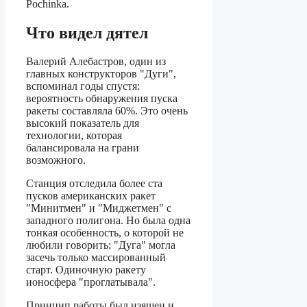
Pochinka.
Что видел дятел
Валерий Алебастров, один из
главных конструкторов "Дуги",
вспоминал годы спустя:
вероятность обнаружения пуска
ракеты составляла 60%. Это очень
высокий показатель для
технологии, которая
балансировала на грани
возможного.
Станция отследила более ста
пусков американских ракет
"Минитмен" и "Миджетмен" с
западного полигона. Но была одна
тонкая особенность, о которой не
любили говорить: "Дуга" могла
засечь только массированный
старт. Одиночную ракету
ионосфера "проглатывала".
Принцип работы был изящен и