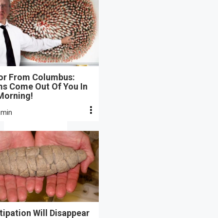
or From Columbus:
s Come Out Of You In
Morning!
 min
ipation Will Disappear