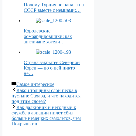
Почему Турция не напала на
СССР вместе с немцами:…
Королевские
бомбардировщики: как
англичане хотели…
Страна закрытее Северной
Кореи — но о ней никто
не…
Рубрики
Самое интересное
Какой толщины слой песка в
пустыне Сахара, и что находится
под этим слоем?
Как дальтоник и негодный к
службе в авиации пилот сбил
больше немецких самолетов, чем
Покрышкин