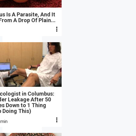
s Is A Parasite, And It
From A Drop Of Plain...
cologist in Columbus:
der Leakage After 50
s Down to 1 Thing
 Doing This)
 min