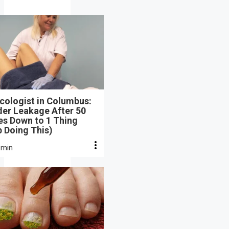
cologist in Columbus:
der Leakage After 50
s Down to 1 Thing
 Doing This)
 min