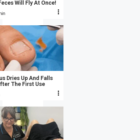
eces Will Fly At Once!
min
s Dries Up And Falls
fter The First Use
n