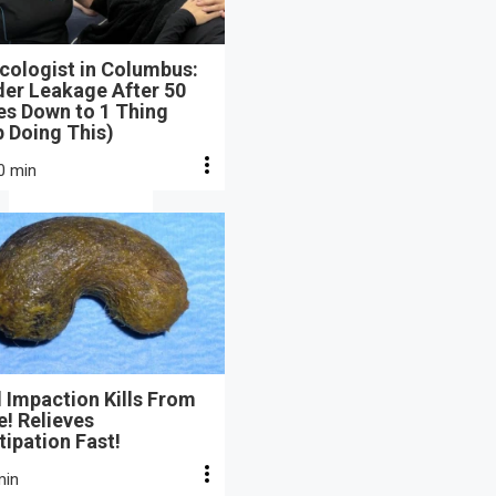
cologist in Columbus:
der Leakage After 50
s Down to 1 Thing
 Doing This)
0 min
 Impaction Kills From
e! Relieves
ipation Fast!
min