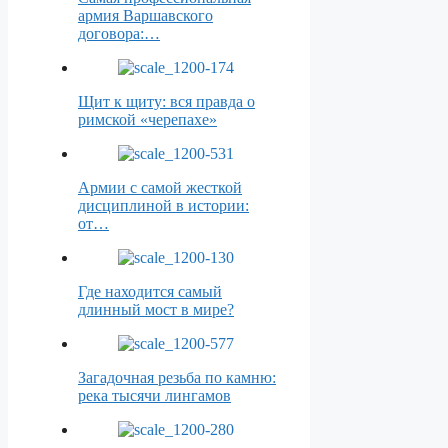
армия Варшавского
договора:…
Щит к щиту: вся правда о
римской «черепахе»
Армии с самой жесткой
дисциплиной в истории:
от…
Где находится самый
длинный мост в мире?
Загадочная резьба по камню:
река тысячи лингамов