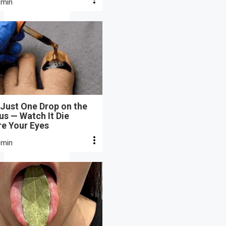
 min
Just One Drop on the
s — Watch It Die
re Your Eyes
 min