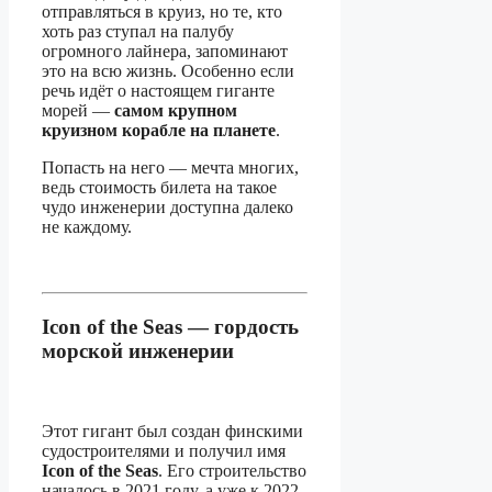
отправляться в круиз, но те, кто
хоть раз ступал на палубу
огромного лайнера, запоминают
это на всю жизнь. Особенно если
речь идёт о настоящем гиганте
морей —
самом крупном
круизном корабле на планете
.
Попасть на него — мечта многих,
ведь стоимость билета на такое
чудо инженерии доступна далеко
не каждому.
Icon of the Seas — гордость
морской инженерии
Этот гигант был создан финскими
судостроителями и получил имя
Icon of the Seas
. Его строительство
началось в 2021 году, а уже к 2022-