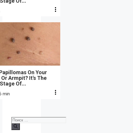
 Stage Of...
n
 Papillomas On Your
Or Armpit? It's The
 Stage Of...
6 min
Поиск: