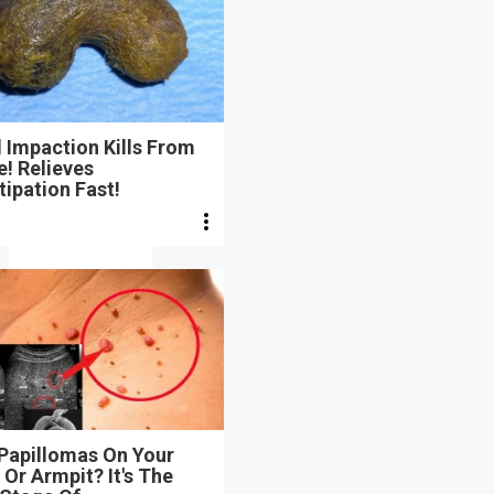
 Impaction Kills From
e! Relieves
ipation Fast!
 Papillomas On Your
Or Armpit? It's The