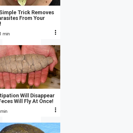
 Simple Trick Removes
arasites From Your
!
1 min
ipation Will Disappear
eces Will Fly At Once!
 min