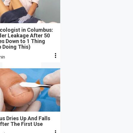
cologist in Columbus:
der Leakage After 50
s Down to 1 Thing
 Doing This)
min
s Dries Up And Falls
fter The First Use