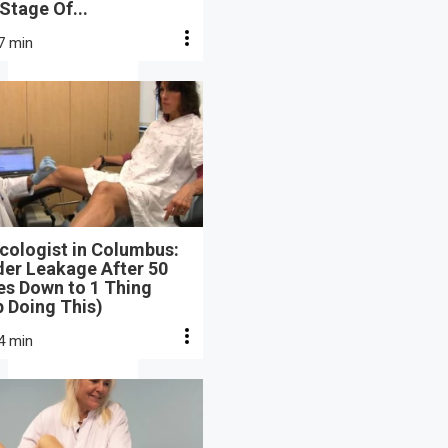
 Stage Of...
7 min
cologist in Columbus:
der Leakage After 50
s Down to 1 Thing
 Doing This)
4 min