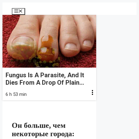
Перейти
к
Меню
содержимому
Fungus Is A Parasite, And It
Dies From A Drop Of Plain...
6 h 53 min
Он больше, чем
некоторые города: