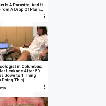
s Is A Parasite, And It
From A Drop Of Plain...
n
cologist in Columbus:
der Leakage After 50
s Down to 1 Thing
 Doing This)
 min