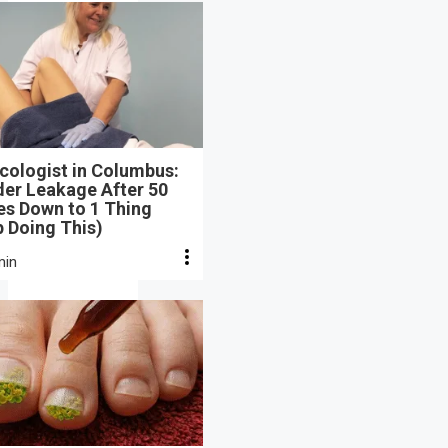
cologist in Columbus:
der Leakage After 50
s Down to 1 Thing
 Doing This)
min