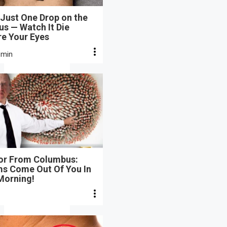
Just One Drop on the
s — Watch It Die
re Your Eyes
 min
or From Columbus:
s Come Out Of You In
Morning!