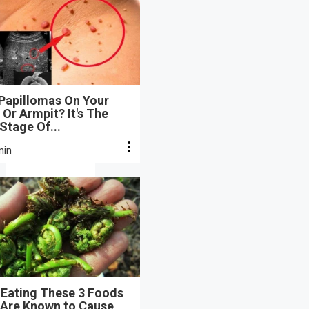
 Papillomas On Your
Or Armpit? It's The
 Stage Of...
min
 Eating These 3 Foods
 Are Known to Cause