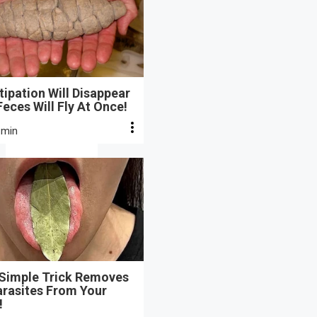
ipation Will Disappear
eces Will Fly At Once!
 min
 Simple Trick Removes
arasites From Your
!