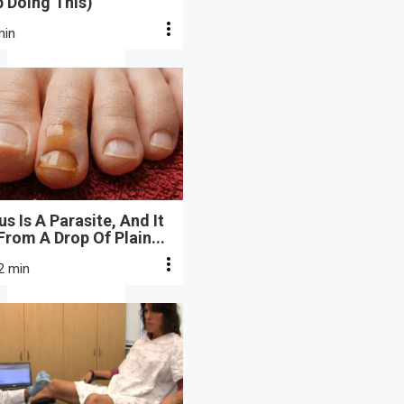
 Doing This)
min
s Is A Parasite, And It
From A Drop Of Plain...
2 min