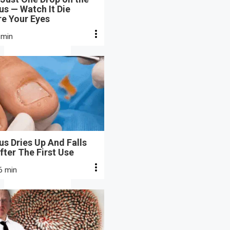
s — Watch It Die
re Your Eyes
 min
s Dries Up And Falls
fter The First Use
6 min