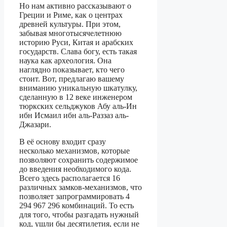
Но нам активно рассказывают о
Греции и Риме, как о центрах
древней культуры. При этом,
забывая многотысячелетнюю
историю Руси, Китая и арабских
государств. Слава богу, есть такая
наука как археология. Она
наглядно показывает, кто чего
стоит. Вот, предлагаю вашему
вниманию уникальную шкатулку,
сделанную в 12 веке инженером
тюркских сельджуков Абу аль-Ин
ибн Исмаил ибн аль-Раззаз аль-
Джазари.
В её основу входит сразу
несколько механизмов, которые
позволяют сохранить содержимое
до введения необходимого кода.
Всего здесь располагается 16
различных замков-механизмов, что
позволяет запрограммировать 4
294 967 296 комбинаций. То есть
для того, чтобы разгадать нужный
код, ушли бы десятилетия, если не