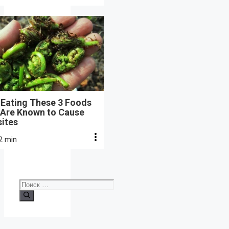
 Eating These 3 Foods
 Are Known to Cause
sites
2 min
Поиск: