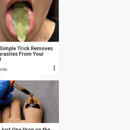
 Simple Trick Removes
arasites From Your
!
 min
Just One Drop on the