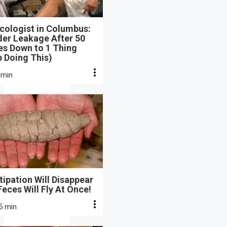
cologist in Columbus:
der Leakage After 50
s Down to 1 Thing
 Doing This)
 min
ipation Will Disappear
eces Will Fly At Once!
5 min