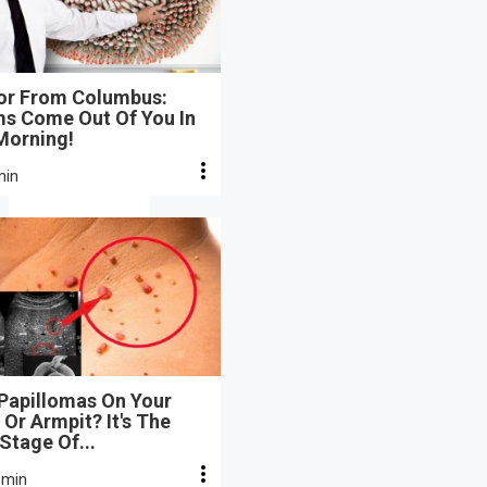
or From Columbus:
s Come Out Of You In
Morning!
min
 Papillomas On Your
Or Armpit? It's The
 Stage Of...
 min