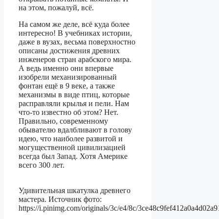
на этом, пожалуй, всё.
На самом же деле, всё куда более
интересно! В учебниках истории,
даже в вузах, весьма поверхностно
описаны достижения древних
инженеров стран арабского мира.
А ведь именно они впервые
изобрели механизированный
фонтан ещё в 9 веке, а также
механизмы в виде птиц, которые
расправляли крылья и пели. Нам
что-то известно об этом? Нет.
Правильно, современному
обывателю вдалбливают в голову
идею, что наиболее развитой и
могущественной цивилизацией
всегда был Запад. Хотя Америке
всего 300 лет.
Удивительная шкатулка древнего
мастера. Источник фото:
https://i.pinimg.com/originals/3c/e4/8c/3ce48c9fef412a0a4d02a