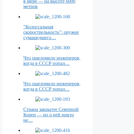
в мире — на высоте 6000
метров
"Колоссальная
скорострельность": оружие
сумашедшего…
Что ошеломило инженеров,
когда в СССР попал…
Что ошеломило инженеров,
когда в СССР попал…
Страна закрытее Северной
Кореи — но о ней никто
не…