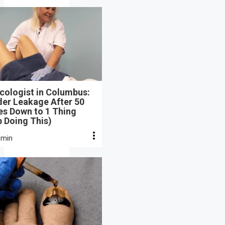
cologist in Columbus:
der Leakage After 50
s Down to 1 Thing
 Doing This)
 min