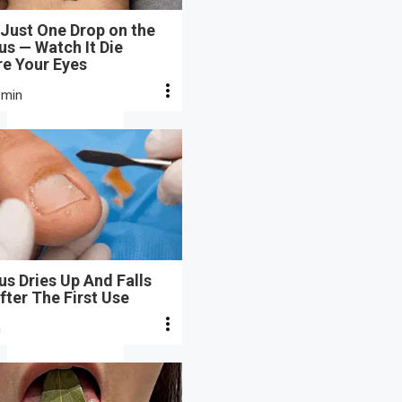
Just One Drop on the
s — Watch It Die
re Your Eyes
 min
s Dries Up And Falls
fter The First Use
n