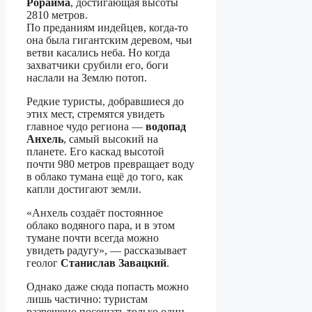
Рорайма
, достигающая высоты
2810 метров.
По преданиям индейцев, когда-то
она была гигантским деревом, чьи
ветви касались неба. Но когда
захватчики срубили его, боги
наслали на Землю потоп.
Редкие туристы, добравшиеся до
этих мест, стремятся увидеть
главное чудо региона —
водопад
Анхель
, самый высокий на
планете. Его каскад высотой
почти 980 метров превращает воду
в облако тумана ещё до того, как
капли достигают земли.
«Анхель создаёт постоянное
облако водяного пара, и в этом
тумане почти всегда можно
увидеть радугу», — рассказывает
геолог
Станислав Завацкий
.
Однако даже сюда попасть можно
лишь частично: туристам
разрешено посещать только один