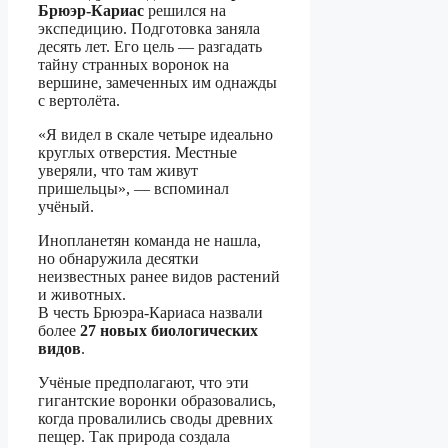
Брюэр-Кариас
решился на
экспедицию. Подготовка заняла
десять лет. Его цель — разгадать
тайну странных воронок на
вершине, замеченных им однажды
с вертолёта.
«Я видел в скале четыре идеально
круглых отверстия. Местные
уверяли, что там живут
пришельцы», — вспоминал
учёный.
Инопланетян команда не нашла,
но обнаружила десятки
неизвестных ранее видов растений
и животных.
В честь Брюэра-Кариаса назвали
более
27 новых биологических
видов
.
Учёные предполагают, что эти
гигантские воронки образовались,
когда провалились своды древних
пещер. Так природа создала