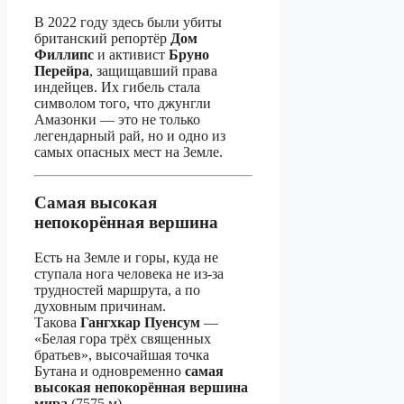
В 2022 году здесь были убиты
британский репортёр
Дом
Филлипс
и активист
Бруно
Перейра
, защищавший права
индейцев. Их гибель стала
символом того, что джунгли
Амазонки — это не только
легендарный рай, но и одно из
самых опасных мест на Земле.
Самая высокая
непокорённая вершина
Есть на Земле и горы, куда не
ступала нога человека не из-за
трудностей маршрута, а по
духовным причинам.
Такова
Гангхкар Пуенсум
—
«Белая гора трёх священных
братьев», высочайшая точка
Бутана и одновременно
самая
высокая непокорённая вершина
мира
(7575 м).