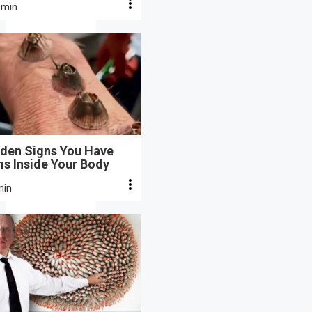
 min
dden Signs You Have
s Inside Your Body
min