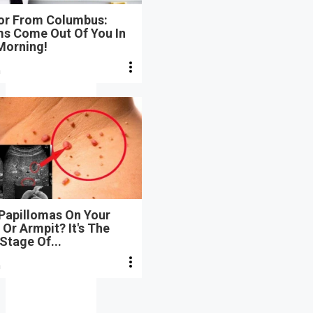
or From Columbus:
s Come Out Of You In
Morning!
n
 Papillomas On Your
Or Armpit? It's The
 Stage Of...
n