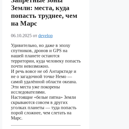
Запретные зоны
Земли: места, куда
попасть труднее, чем
на Марс
06.10.2025
от
develop
Удивительно, но даже в эпоху
спутников, дронов и GPS на
нашей планете остаются
территории, куда человеку попасть
почти невозможно.
И речь вовсе не об Антарктиде и
не о загадочной точке Немо —
самой удалённой области океана.
Эти места уже покорены
исследователями.
Настоящие «белые пятна» Земли
скрываются совсем в других
уголках планеты — туда попасть
порой сложнее, чем слетать на
Марс.