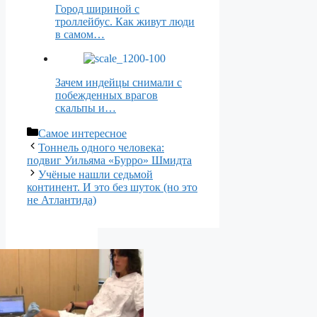
Город шириной с
троллейбус. Как живут люди
в самом…
Зачем индейцы снимали с
побежденных врагов
скальпы и…
Рубрики
Самое интересное
Тоннель одного человека:
подвиг Уильяма «Бурро» Шмидта
Учёные нашли седьмой
континент. И это без шуток (но это
не Атлантида)