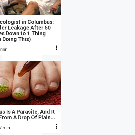
cologist in Columbus:
der Leakage After 50
s Down to 1 Thing
 Doing This)
 min
s Is A Parasite, And It
From A Drop Of Plain...
7 min