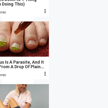
 Doing This)
 min
s Is A Parasite, And It
From A Drop Of Plain...
 min