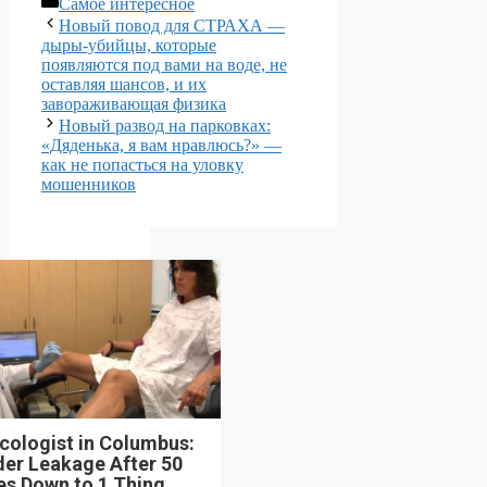
Рубрики
Самое интересное
Новый повод для СТРАХА —
дыры-убийцы, которые
появляются под вами на воде, не
оставляя шансов, и их
завораживающая физика
Новый развод на парковках:
«Дяденька, я вам нравлюсь?» —
как не попасться на уловку
мошенников
cologist in Columbus:
der Leakage After 50
s Down to 1 Thing