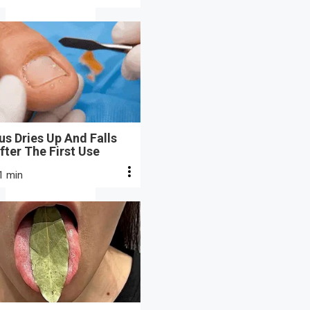
s Dries Up And Falls
fter The First Use
1 min