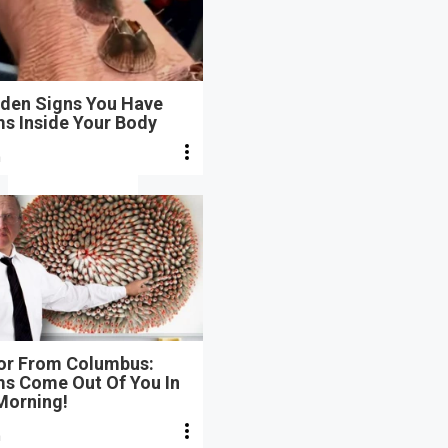
dden Signs You Have
s Inside Your Body
n
or From Columbus:
s Come Out Of You In
Morning!
n