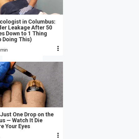
cologist in Columbus:
der Leakage After 50
s Down to 1 Thing
 Doing This)
 min
Just One Drop on the
s — Watch It Die
re Your Eyes
n