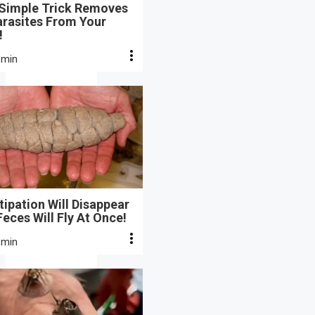
 Simple Trick Removes
arasites From Your
!
 min
ipation Will Disappear
eces Will Fly At Once!
 min