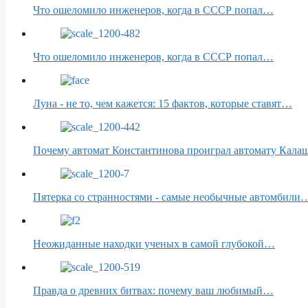
Что ошеломило инженеров, когда в СССР попал…
Что ошеломило инженеров, когда в СССР попал…
Луна - не то, чем кажется: 15 фактов, которые ставят…
Почему автомат Константинова проиграл автомату Кала
Пятерка со странностями - самые необычные автомбили
Неожиданные находки ученых в самой глубокой…
Правда о древних битвах: почему ваш любимый…