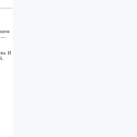
ением
н —
ва. И
й.