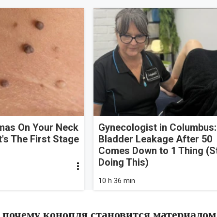
omas On Your Neck
Gynecologist in Columbus:
t's The First Stage
Bladder Leakage After 50
Comes Down to 1 Thing (S
Doing This)
10 h 36 min
: почему конопля становится материалом