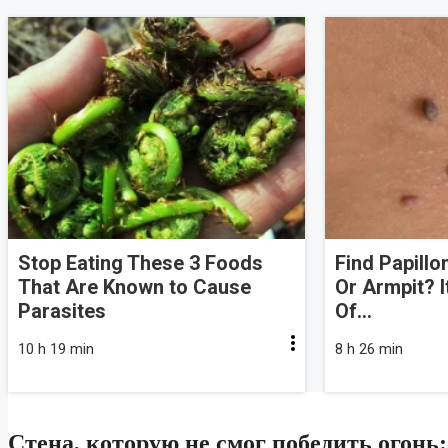
Stop Eating These 3 Foods
Find Papill
That Are Known to Cause
Or Armpit? I
Parasites
Of...
10 h 19 min
8 h 26 min
Стена, которую не смог победить огонь