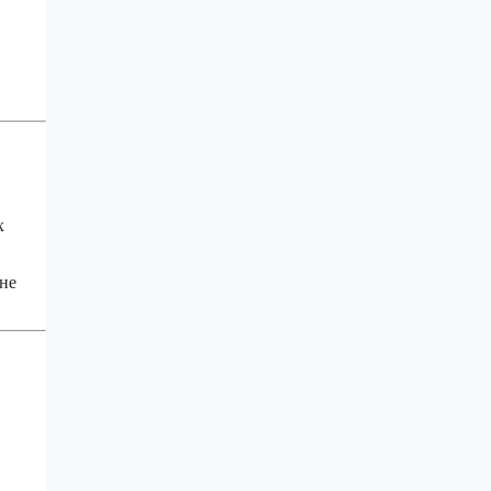
х
 не