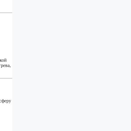
окой
рева,
осферу