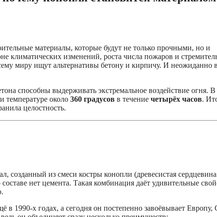
ительные материалы, которые будут не только прочными, но и
не климатических изменений, роста числа пожаров и стремител
ему миру ищут альтернативы бетону и кирпичу. И неожиданно 
етона способны выдерживать экстремальное воздействие огня. В
ри температуре около
360 градусов
в течение
четырёх часов
. Ит
ранила целостность.
ал, созданный из смеси костры конопли (древесистая сердцевина
о составе нет цемента. Такая комбинация даёт удивительные свой
.
ё в 1990-х годах, а сегодня он постепенно завоёвывает Европу
 ведь он объединяет сразу несколько преимуществ: