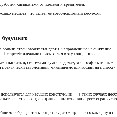
обработки химикатами от плесени и вредителей.
колько месяцев, что делает её возобновляемым ресурсом.
 будущего
сё больше стран вводят стандарты, направленные на снижение
в. Hempcrete идеально вписывается в эту концепцию.
ыми панелями, системами «умного дома», энергоэффективными
о и практически автономным, минимально влияющим на природу.
е используется для несущих конструкций — в таких случаях нео
ельства: в странах, где выращивание конопли строго ограничено
ойщиков обращаются к hempcrete, рассматривая его как одну из