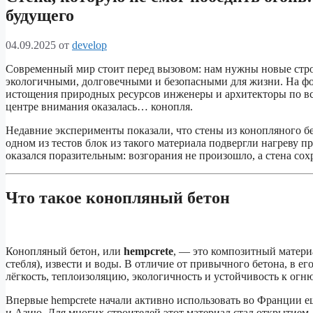
будущего
04.09.2025
от
develop
Современный мир стоит перед вызовом: нам нужны новые стро
экологичными, долговечными и безопасными для жизни. На фо
истощения природных ресурсов инженеры и архитекторы по вс
центре внимания оказалась… конопля.
Недавние эксперименты показали, что стены из конопляного б
одном из тестов блок из такого материала подвергли нагреву п
оказался поразительным: возгорания не произошло, а стена сох
Что такое конопляный бетон
Конопляный бетон, или
hempcrete
, — это композитный матери
стебля), извести и воды. В отличие от привычного бетона, в ег
лёгкость, теплоизоляцию, экологичность и устойчивость к огню
Впервые hempcrete начали активно использовать во Франции ещ
и Азию. Для многих строителей этот материал стал открытием,