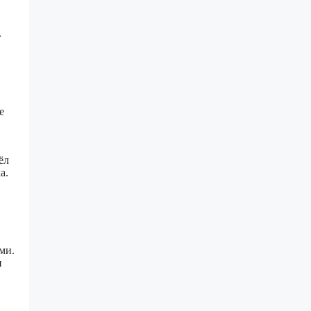
.
е
ёл
а.
ми.
и