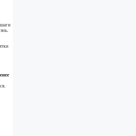
 шаги
знь.
ятки
енее
ся.