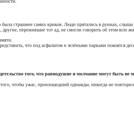
анности.
в была страшнее самих криков. Люди прятались в руинах, слыша
, другие, пережившие тот ад, не смогли говорить об этом всю жи
амяти.
редставить, что под асфальтом и зелёными парками покоятся дес
детельство того, что равнодушие и молчание могут быть не м
 того, чтобы ужас, произошедший однажды, никогда не повторил