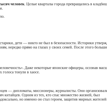
 тысяч человек
. Целые кварталы города превращались в кладбищ
и.
ло.
тарики, дети — никто не был в безопасности. Историки утверж
ям, нередко прямо на глазах у своих семей. После этого больш
человечность». Даже некоторые японские офицеры, осознав мас
 голоса тонули в хаосе.
ранцев — дипломаты, миссионеры, журналисты. Они организова
сяч китайцев. Одним из тех, кто спас множество жизней, был
адоксально, но именно он стал героем, защитив мирных жителей