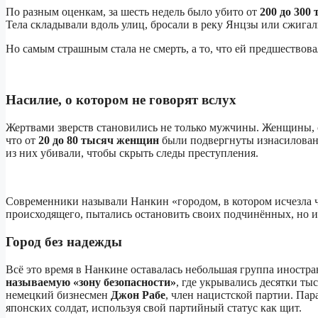
По разным оценкам, за шесть недель было убито от
200 до 300
Тела складывали вдоль улиц, бросали в реку Янцзы или сжигал
Но самым страшным стала не смерть, а то, что ей предшествова
Насилие, о котором не говорят вслух
Жертвами зверств становились не только мужчины. Женщины, с
что от
20 до 80 тысяч женщин
были подвергнуты изнасиловани
из них убивали, чтобы скрыть следы преступления.
Современники называли Нанкин «городом, в котором исчезла 
происходящего, пытались остановить своих подчинённых, но их
Город без надежды
Всё это время в Нанкине оставалась небольшая группа иност
называемую «зону безопасности»
, где укрывались десятки ты
немецкий бизнесмен
Джон Рабе
, член нацистской партии. Пар
японских солдат, используя свой партийный статус как щит.