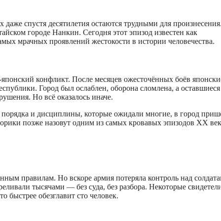
х даже спустя десятилетия остаются трудными для произнесения
айском городе Нанкин. Сегодня этот эпизод известен как
амых мрачных проявлений жестокости в истории человечества.
-японский конфликт. После месяцев ожесточённых боёв японски
публики. Город был ослаблен, оборона сломлена, а оставшиеся
рушения. Но всё оказалось иначе.
о порядка и дисциплины, которые ожидали многие, в город приш
торики позже назовут одним из самых кровавых эпизодов XX век
нным правилам. Но вскоре армия потеряла контроль над солдата
еливали тысячами — без суда, без разбора. Некоторые свидетел
о быстрее обезглавит сто человек.