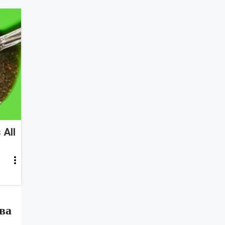
 All
ва