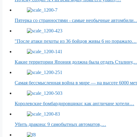
Пятерка со странностями - самые необычные автомбили
"После атаки пехоты из 36 бойцов живы 6 но поражало…
Какие территории Япония должна была отдать Сталину,
Самая бессмысленная война в мире — на высоте 6000 ме
Королевские бомбардировщики: как англичане хотели…
Убить дракона: 9 самобытных автоматов,…