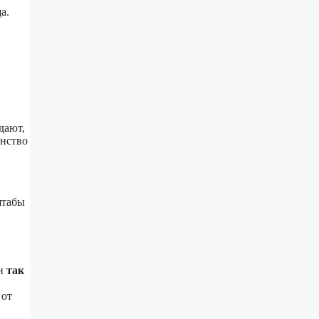
а.
дают,
инство
штабы
ли
так
 от