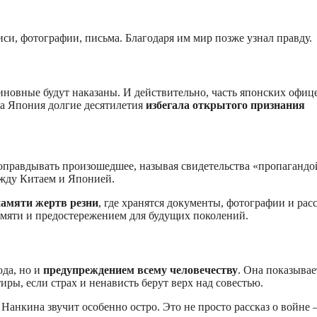
иси, фотографии, письма. Благодаря им мир позже узнал правду.
иновные будут наказаны. И действительно, часть японских офиц
а Япония долгие десятилетия
избегала открытого признания
оправдывать произошедшее, называя свидетельства «пропагандо
жду Китаем и Японией.
амяти жертв резни
, где хранятся документы, фотографии и рас
мяти и предостережением для будущих поколений.
ода, но и
предупреждением всему человечеству
. Она показывае
ры, если страх и ненависть берут верх над совестью.
Нанкина звучит особенно остро. Это не просто рассказ о войне 