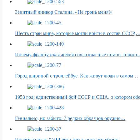
Зенитный линкор Сталина. «Не тронь меня!»
Шесть стран мира, которые могли войти в состав СССР,
Почему французская армия сняла красные штаны только
Город шириной с троллейбус. Как живут люди в самом…
1953 год: единственный бой СССР и США, о котором о
Гениально, но забыто: 7 редких образцов оружия…
Почему солдат XVIII века ждал, пока его убьют,…