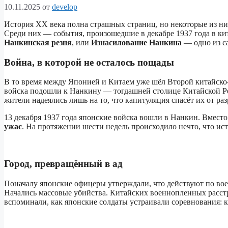
10.11.2025
от
develop
История XX века полна страшных страниц, но некоторые из ни
Среди них — события, произошедшие в декабре 1937 года в кит
Нанкинская резня
, или
Изнасилование Нанкина
— одно из с
Война, в которой не осталось пощады
В то время между Японией и Китаем уже шёл Второй китайско
войска подошли к Нанкину — тогдашней столице Китайской Рес
жители надеялись лишь на то, что капитуляция спасёт их от раз
13 декабря 1937 года японские войска вошли в Нанкин. Вмест
ужас
. На протяжении шести недель происходило нечто, что ис
Город, превращённый в ад
Поначалу японские офицеры утверждали, что действуют по вое
Начались массовые убийства. Китайских военнопленных расстр
вспоминали, как японские солдаты устраивали соревнования: кт