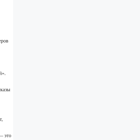
еров
й».
сказы
т,
— это