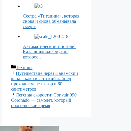
Сестра «Титаника», которая
снова и снова обманывала
смерть
Автоматический пистолет
Калашникова: Оружие,
которое…
Рубрики
Техника
Путешествие через Панамский
канал: как гигантский лайнер
проходит через зазор в 60
сантиметров
Легенда скорости: Convair 990
Coronado — самолёт, который
обогнал своё время