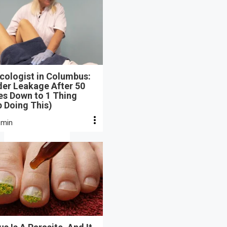
cologist in Columbus:
der Leakage After 50
s Down to 1 Thing
 Doing This)
 min