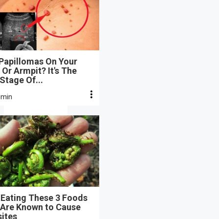
 Papillomas On Your
Or Armpit? It's The
 Stage Of...
 min
 Eating These 3 Foods
 Are Known to Cause
sites