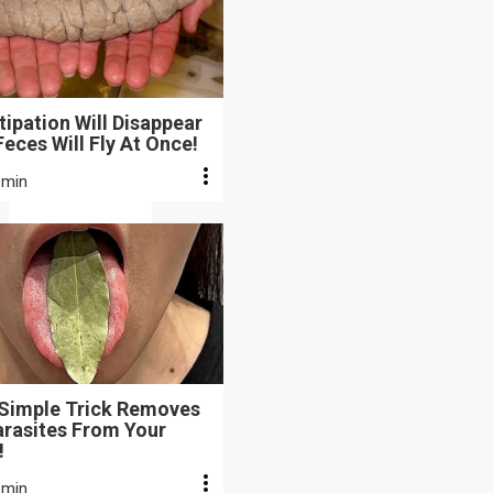
ipation Will Disappear
eces Will Fly At Once!
 min
 Simple Trick Removes
arasites From Your
!
 min