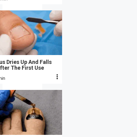
s Dries Up And Falls
fter The First Use
min