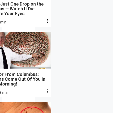
Just One Drop on the
s — Watch It Die
re Your Eyes
 min
or From Columbus:
s Come Out Of You In
Morning!
3 min