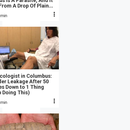
s Is A Parasite, And It
From A Drop Of Plain...
 min
cologist in Columbus:
der Leakage After 50
s Down to 1 Thing
 Doing This)
 min