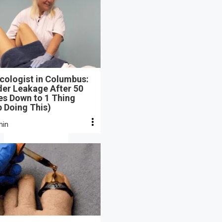
cologist in Columbus:
der Leakage After 50
s Down to 1 Thing
 Doing This)
min