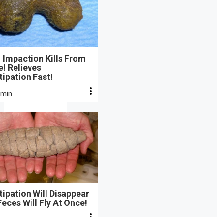
 Impaction Kills From
e! Relieves
ipation Fast!
 min
ipation Will Disappear
eces Will Fly At Once!