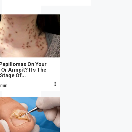
 Papillomas On Your
Or Armpit? It's The
 Stage Of...
 min