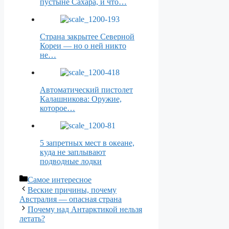
пустыне Сахара, и что…
Страна закрытее Северной
Кореи — но о ней никто
не…
Автоматический пистолет
Калашникова: Оружие,
которое…
5 запретных мест в океане,
куда не заплывают
подводные лодки
Рубрики
Самое интересное
Веские причины, почему
Австралия — опасная страна
Почему над Антарктикой нельзя
летать?