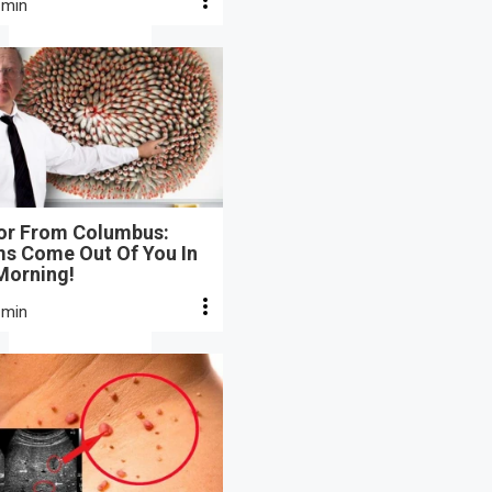
 min
or From Columbus:
s Come Out Of You In
Morning!
 min