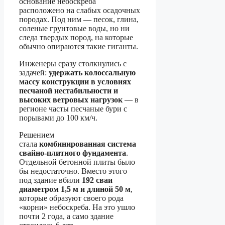
основание небоскреба
расположено на слабых осадочных
породах. Под ним — песок, глина,
соленые грунтовые воды, но ни
следа твердых пород, на которые
обычно опираются такие гиганты.
Инженеры сразу столкнулись с
задачей:
удержать колоссальную
массу конструкции в условиях
песчаной нестабильности и
высоких ветровых нагрузок
— в
регионе часты песчаные бури с
порывами до 100 км/ч.
Решением
стала
комбинированная система
свайно-плитного фундамента
.
Отдельной бетонной плиты было
бы недостаточно. Вместо этого
под здание вбили
192 сваи
диаметром 1,5 м и длиной 50 м
,
которые образуют своего рода
«корни» небоскреба. На это ушло
почти 2 года, а само здание