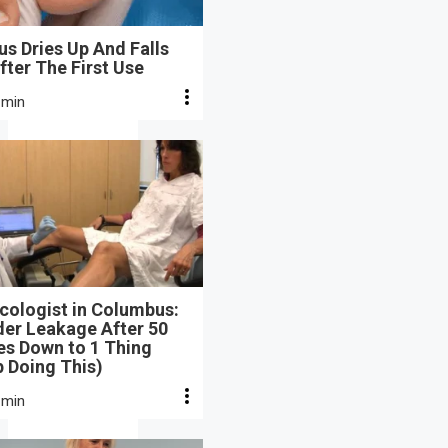
s Dries Up And Falls
fter The First Use
 min
cologist in Columbus:
der Leakage After 50
s Down to 1 Thing
 Doing This)
 min