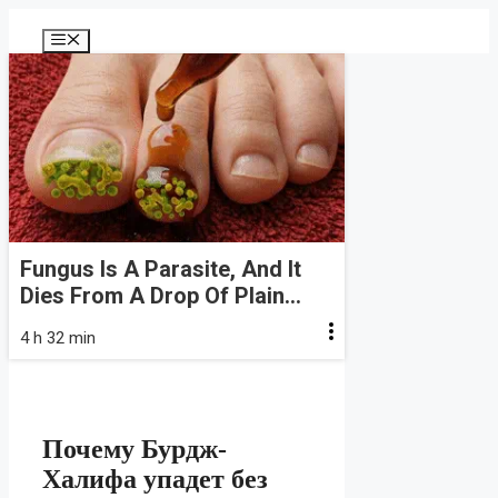
Перейти
к
Меню
содержимому
Fungus Is A Parasite, And It
Dies From A Drop Of Plain...
4 h 32 min
Почему Бурдж-
Халифа упадет без