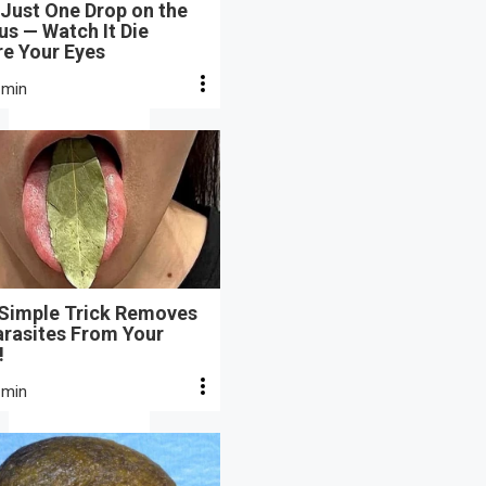
Just One Drop on the
s — Watch It Die
re Your Eyes
 min
 Simple Trick Removes
arasites From Your
!
 min