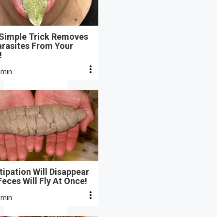
 Simple Trick Removes
arasites From Your
!
 min
ipation Will Disappear
eces Will Fly At Once!
 min