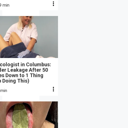
9 min
cologist in Columbus:
der Leakage After 50
s Down to 1 Thing
 Doing This)
 min