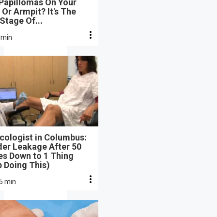
 Papillomas On Your
Or Armpit? It's The
 Stage Of...
 min
cologist in Columbus:
der Leakage After 50
s Down to 1 Thing
 Doing This)
5 min