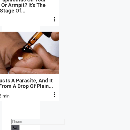
Or Armpit? It's The
 Stage Of...
n
s Is A Parasite, And It
From A Drop Of Plain...
6 min
Поиск: