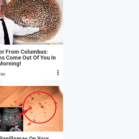
or From Columbus:
s Come Out Of You In
Morning!
min
 Papillomas On Your