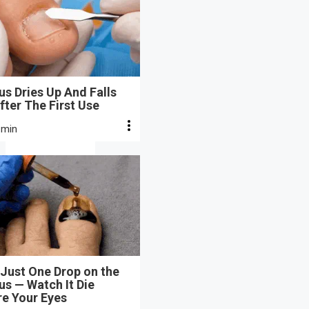
s Dries Up And Falls
fter The First Use
 min
Just One Drop on the
s — Watch It Die
re Your Eyes