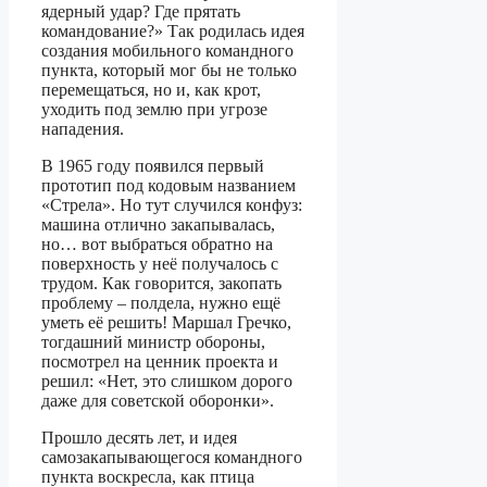
ядерный удар? Где прятать
командование?» Так родилась идея
создания мобильного командного
пункта, который мог бы не только
перемещаться, но и, как крот,
уходить под землю при угрозе
нападения.
В 1965 году появился первый
прототип под кодовым названием
«Стрела». Но тут случился конфуз:
машина отлично закапывалась,
но… вот выбраться обратно на
поверхность у неё получалось с
трудом. Как говорится, закопать
проблему – полдела, нужно ещё
уметь её решить! Маршал Гречко,
тогдашний министр обороны,
посмотрел на ценник проекта и
решил: «Нет, это слишком дорого
даже для советской оборонки».
Прошло десять лет, и идея
самозакапывающегося командного
пункта воскресла, как птица