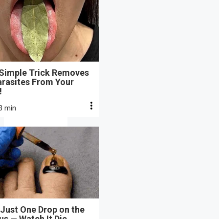
 Simple Trick Removes
arasites From Your
!
3 min
Just One Drop on the
s — Watch It Die