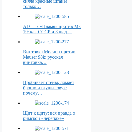
сняла красные штаны
только…
АГС-17 «Пламя» против Mk
19: как СССР и Запад…
Винтовка Мосина против
Mauser 98k: русская
винтовка…
Пробивает стены, ломает
броню и глушит звук:
почему…
Щит к щиту: вся правда о
римской «черепахе»