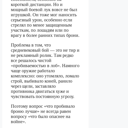
короткой дистанции. Но и
мощный боевой лук вовсе не был
игрушкой. Он тоже мог наносить
серьезный урон, особенно если
стрелял по менее защищенным
участкам, по лошадям или по
врагу в более ранних типах брони.
Проблема в том, что
средневековый бой — это не тир и
не рекламный ролик. Там редко
все решалось чистой
«пробиваемостью в лоб». Намного
чаще оружие работало
комплексно: оно утомляло, ломало
строй, выбивало коней, ранило
через щели, заставляло
противника двигаться хуже и
чувствовать постоянную угрозу.
Поэтому вопрос «что пробивало
броню лучше» не всегда равен
вопросу «что было опаснее на
войне».