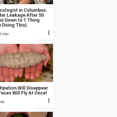
cologist in Columbus:
der Leakage After 50
s Down to 1 Thing
 Doing This)
0 min
ipation Will Disappear
eces Will Fly At Once!
min