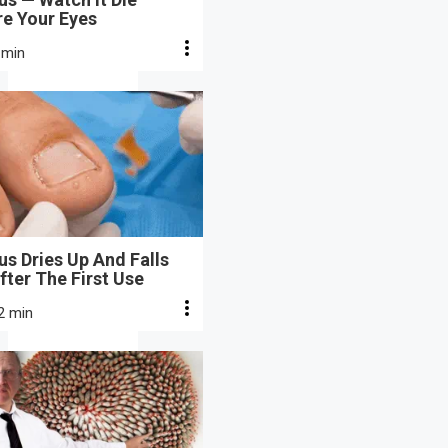
re Your Eyes
 min
s Dries Up And Falls
fter The First Use
2 min