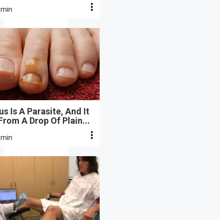
 min
s Is A Parasite, And It
From A Drop Of Plain...
 min