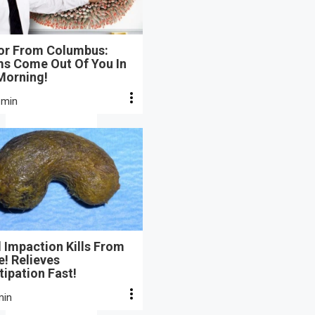
or From Columbus:
s Come Out Of You In
Morning!
 min
 Impaction Kills From
e! Relieves
ipation Fast!
min