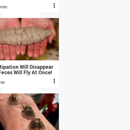
 min
ipation Will Disappear
eces Will Fly At Once!
min