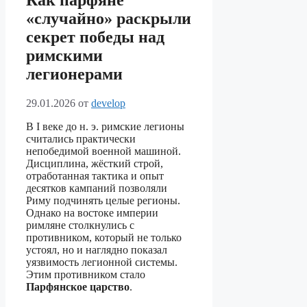
Как парфяне
«случайно» раскрыли
секрет победы над
римскими
легионерами
29.01.2026
от
develop
В I веке до н. э. римские легионы
считались практически
непобедимой военной машиной.
Дисциплина, жёсткий строй,
отработанная тактика и опыт
десятков кампаний позволяли
Риму подчинять целые регионы.
Однако на востоке империи
римляне столкнулись с
противником, который не только
устоял, но и наглядно показал
уязвимость легионной системы.
Этим противником стало
Парфянское царство
.