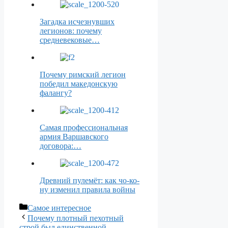
Загадка исчезнувших
легионов: почему
средневековые…
Почему римский легион
победил македонскую
фалангу?
Самая профессиональная
армия Варшавского
договора:…
Древний пулемёт: как чо-ко-
ну изменил правила войны
Рубрики
Самое интересное
Почему плотный пехотный
строй был единственной