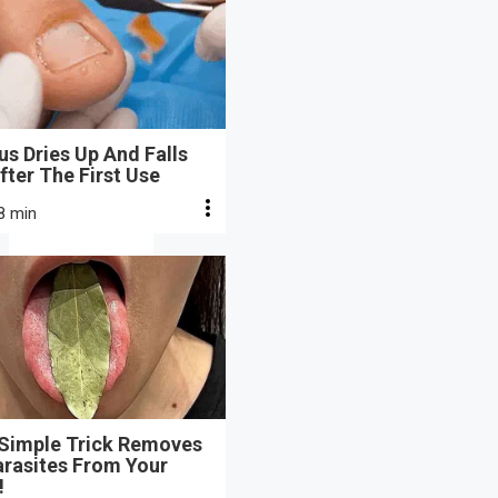
s Dries Up And Falls
fter The First Use
8 min
 Simple Trick Removes
arasites From Your
!