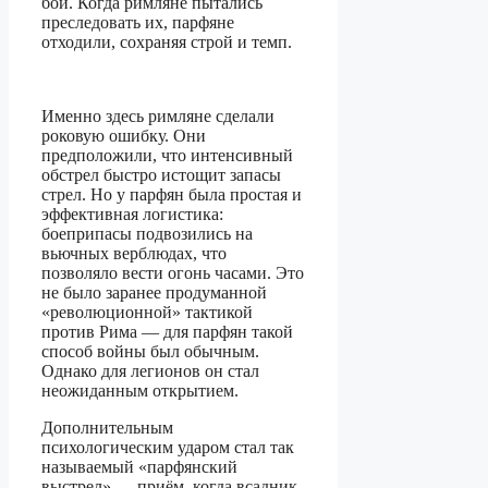
бой. Когда римляне пытались
преследовать их, парфяне
отходили, сохраняя строй и темп.
Именно здесь римляне сделали
роковую ошибку. Они
предположили, что интенсивный
обстрел быстро истощит запасы
стрел. Но у парфян была простая и
эффективная логистика:
боеприпасы подвозились на
вьючных верблюдах, что
позволяло вести огонь часами. Это
не было заранее продуманной
«революционной» тактикой
против Рима — для парфян такой
способ войны был обычным.
Однако для легионов он стал
неожиданным открытием.
Дополнительным
психологическим ударом стал так
называемый «парфянский
выстрел» — приём, когда всадник,