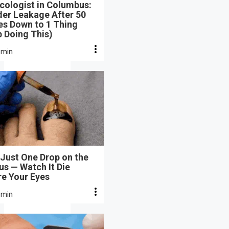
cologist in Columbus:
der Leakage After 50
s Down to 1 Thing
 Doing This)
 min
Just One Drop on the
s — Watch It Die
re Your Eyes
 min