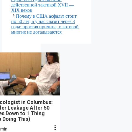
действенной тактикой XVII —
XIX веков
Почему в США асфальт стоит
по 50 лет, а у нас слазит через 3
года: простая причина, о которой
многие не догадываются
cologist in Columbus:
der Leakage After 50
s Down to 1 Thing
 Doing This)
 min