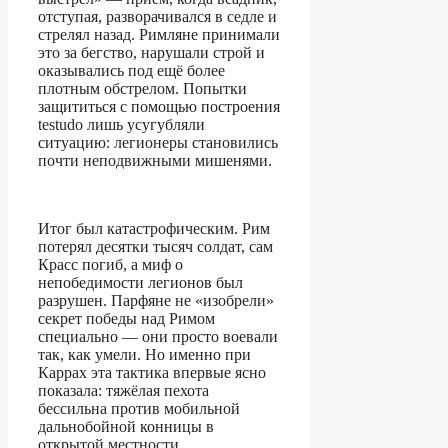
отступая, разворачивался в седле и
стрелял назад. Римляне принимали
это за бегство, нарушали строй и
оказывались под ещё более
плотным обстрелом. Попытки
защититься с помощью построения
testudo лишь усугубляли
ситуацию: легионеры становились
почти неподвижными мишенями.
Итог был катастрофическим. Рим
потерял десятки тысяч солдат, сам
Красс погиб, а миф о
непобедимости легионов был
разрушен. Парфяне не «изобрели»
секрет победы над Римом
специально — они просто воевали
так, как умели. Но именно при
Каррах эта тактика впервые ясно
показала: тяжёлая пехота
бессильна против мобильной
дальнобойной конницы в
открытой местности.