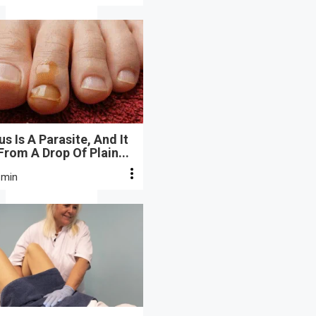
s Is A Parasite, And It
From A Drop Of Plain...
 min