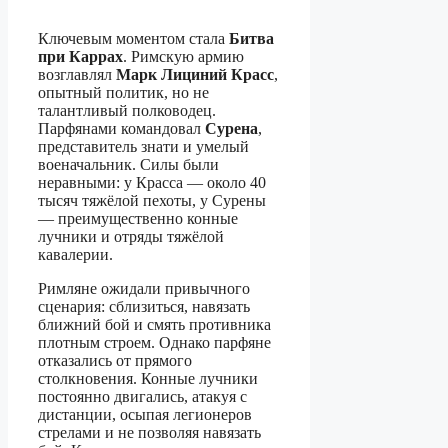
Ключевым моментом стала
Битва
при Каррах
. Римскую армию
возглавлял
Марк Лициний Красс
,
опытный политик, но не
талантливый полководец.
Парфянами командовал
Сурена
,
представитель знати и умелый
военачальник. Силы были
неравными: у Красса — около 40
тысяч тяжёлой пехоты, у Сурены
— преимущественно конные
лучники и отряды тяжёлой
кавалерии.
Римляне ожидали привычного
сценария: сблизиться, навязать
ближний бой и смять противника
плотным строем. Однако парфяне
отказались от прямого
столкновения. Конные лучники
постоянно двигались, атакуя с
дистанции, осыпая легионеров
стрелами и не позволяя навязать