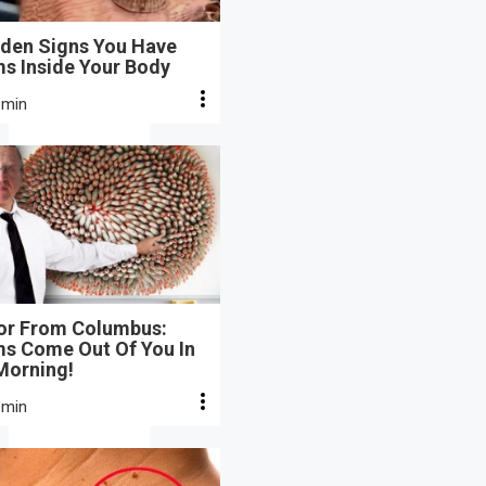
dden Signs You Have
s Inside Your Body
 min
or From Columbus:
s Come Out Of You In
Morning!
 min