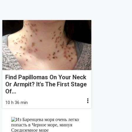
Find Papillomas On Your Neck
Or Armpit? It's The First Stage
Of...
10 h 36 min