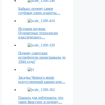
Байкал: почему самое
глубокое озеро планеты…
История оружия.
Пулеметные технологии
классического…
Почему советские
истребители проигрывали до
1944 года?
Загадка Черного моря:
искусственный карьер или…
Граната для лейтенанта: что
такое фраггинг и почему…