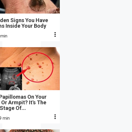
dden Signs You Have
s Inside Your Body
 min
 Papillomas On Your
Or Armpit? It's The
 Stage Of...
9 min