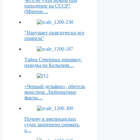
Чего не учли немцы при
нападении на СССР?
(Мнение…
"Нарушает практически все
правила"
Тайна Северных пирамид:
находка на Кольском…
«Черный дельфин», обитель
монстров. Любопытные
факты…
Почему в американских
судах запрещено снимать,
а…