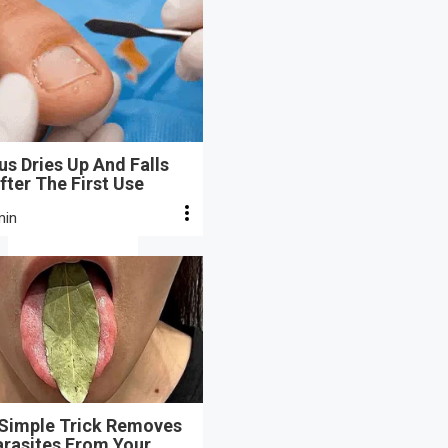
s Dries Up And Falls
fter The First Use
min
 Simple Trick Removes
arasites From Your