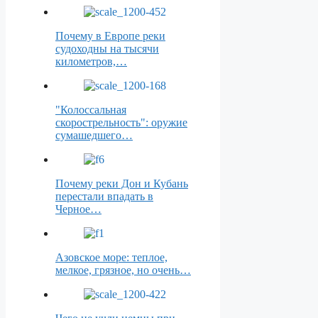
Почему в Европе реки
судоходны на тысячи
километров,…
"Колоссальная
скорострельность": оружие
сумашедшего…
Почему реки Дон и Кубань
перестали впадать в
Черное…
Азовское море: теплое,
мелкое, грязное, но очень…