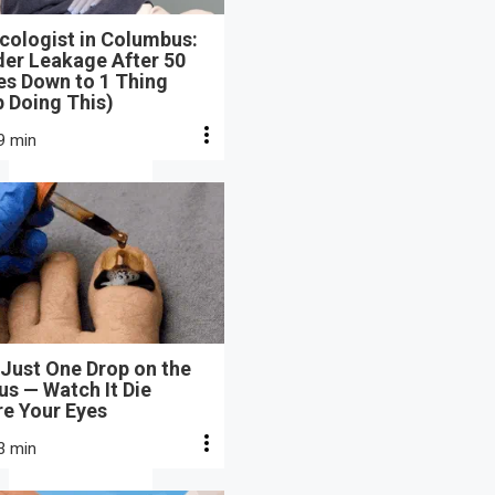
cologist in Columbus:
der Leakage After 50
s Down to 1 Thing
 Doing This)
9 min
Just One Drop on the
s — Watch It Die
re Your Eyes
3 min