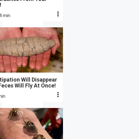
!
4 min
ipation Will Disappear
eces Will Fly At Once!
min