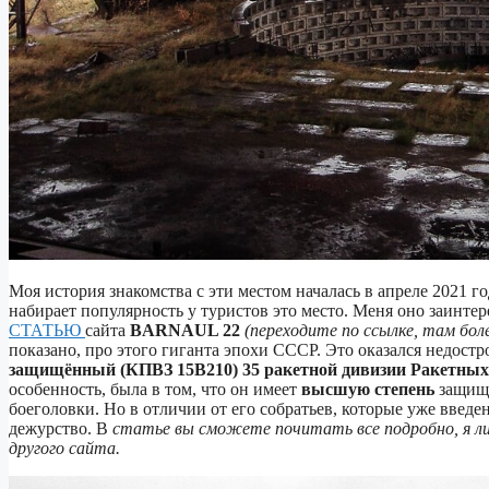
Моя история знакомства с эти местом началась в апреле 2021 го
набирает популярность у туристов это место. Меня оно заинтер
СТАТЬЮ
сайта
BARNAUL 22
(переходите по ссылке, там бол
показано, про этого гиганта эпохи СССР. Это оказался недос
защищённый (КПВЗ 15В210) 35 ракетной дивизии Ракетных 
особенность, была в том, что он имеет
высшую степень
защищё
боеголовки. Но в отличии от его собратьев, которые уже введ
дежурство. В
статье вы сможете почитать все подробно, я л
другого сайта.