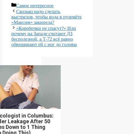
Рубрики
Самое интересное
Сколько надо сделать
выстрелов, чтобы вода в пулемёте
«Максим» закипела?
«Коробочки не спасут?» Или
почему на Западе считают ДЗ
бесполезной, а Т-72 всё равно
обвешивают ей с ног до головы
cologist in Columbus:
der Leakage After 50
s Down to 1 Thing
 Doing This)