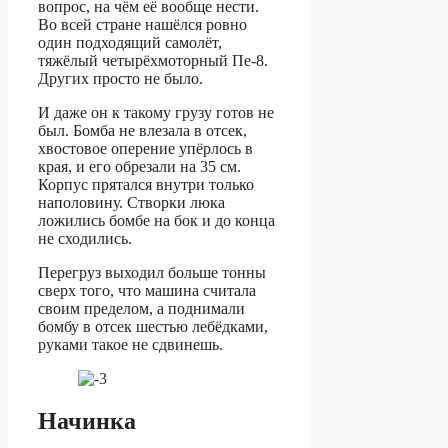
вопрос, на чём её вообще нести.
Во всей стране нашёлся ровно
один подходящий самолёт,
тяжёлый четырёхмоторный Пе-8.
Других просто не было.
И даже он к такому грузу готов не
был. Бомба не влезала в отсек,
хвостовое оперение упёрлось в
края, и его обрезали на 35 см.
Корпус прятался внутри только
наполовину. Створки люка
ложились бомбе на бок и до конца
не сходились.
Перегруз выходил больше тонны
сверх того, что машина считала
своим пределом, а поднимали
бомбу в отсек шестью лебёдками,
руками такое не сдвинешь.
Начинка