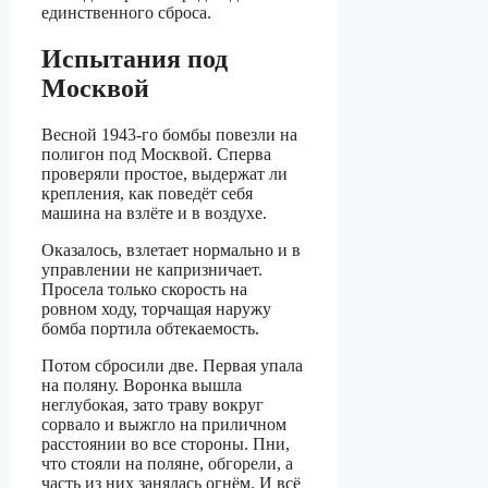
единственного сброса.
Испытания под
Москвой
Весной 1943-го бомбы повезли на
полигон под Москвой. Сперва
проверяли простое, выдержат ли
крепления, как поведёт себя
машина на взлёте и в воздухе.
Оказалось, взлетает нормально и в
управлении не капризничает.
Просела только скорость на
ровном ходу, торчащая наружу
бомба портила обтекаемость.
Потом сбросили две. Первая упала
на поляну. Воронка вышла
неглубокая, зато траву вокруг
сорвало и выжгло на приличном
расстоянии во все стороны. Пни,
что стояли на поляне, обгорели, а
часть из них занялась огнём. И всё