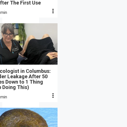
fter The First Use
 min
cologist in Columbus:
der Leakage After 50
s Down to 1 Thing
 Doing This)
 min