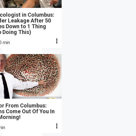
cologist in Columbus:
der Leakage After 50
s Down to 1 Thing
 Doing This)
0 min
or From Columbus:
s Come Out Of You In
Morning!
min