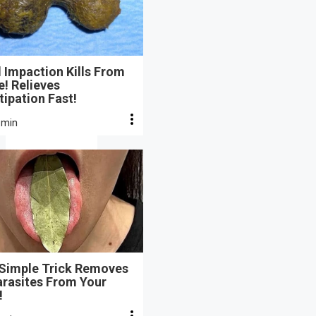
 Impaction Kills From
e! Relieves
ipation Fast!
 min
 Simple Trick Removes
arasites From Your
!