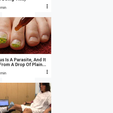
 min
s Is A Parasite, And It
From A Drop Of Plain...
 min