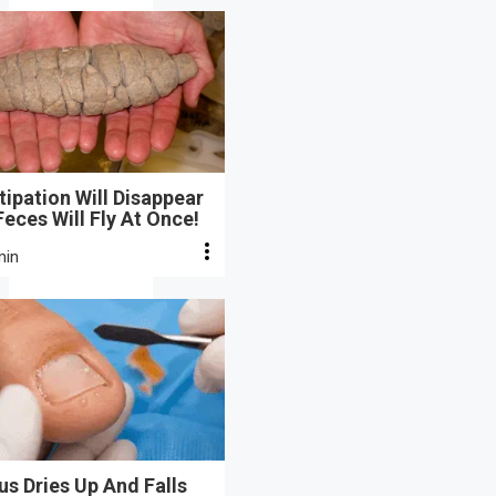
ipation Will Disappear
eces Will Fly At Once!
min
s Dries Up And Falls