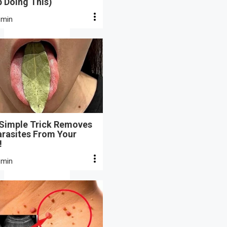
 Doing This)
 min
 Simple Trick Removes
arasites From Your
!
 min