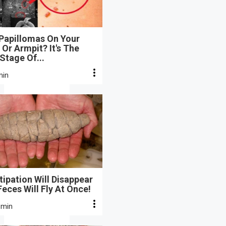
 Papillomas On Your
Or Armpit? It's The
 Stage Of...
min
ipation Will Disappear
eces Will Fly At Once!
 min