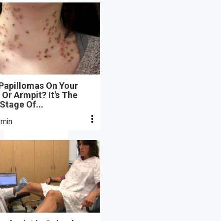
 Papillomas On Your
Or Armpit? It's The
 Stage Of...
 min