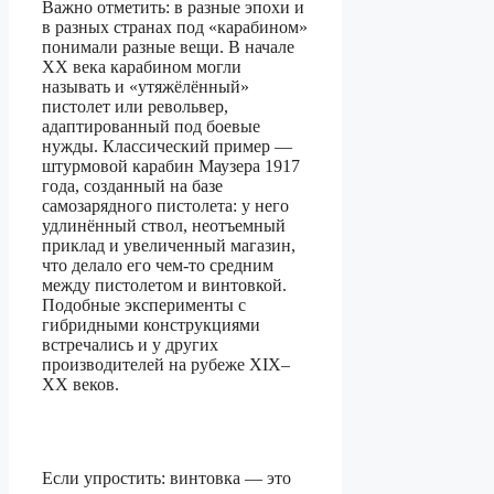
Важно отметить: в разные эпохи и
в разных странах под «карабином»
понимали разные вещи. В начале
XX века карабином могли
называть и «утяжёлённый»
пистолет или револьвер,
адаптированный под боевые
нужды. Классический пример —
штурмовой карабин Маузера 1917
года, созданный на базе
самозарядного пистолета: у него
удлинённый ствол, неотъемный
приклад и увеличенный магазин,
что делало его чем-то средним
между пистолетом и винтовкой.
Подобные эксперименты с
гибридными конструкциями
встречались и у других
производителей на рубеже XIX–
XX веков.
Если упростить: винтовка — это