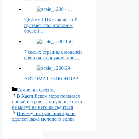
7,62-мм РПК: как лёгкий
пулемёт стал эталоном
боевой…
7 самых странных моделей
советского оружия, про…
АВТОМАТ НИКОНОВА
Рубрики
Самое интересное
В Каспийском море появился
новый остров — но учёные пока
не могут на него высадиться
Почему питбуль никогда не
одолеет даже молодого волка