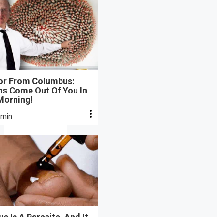
or From Columbus:
s Come Out Of You In
Morning!
 min
s Is A Parasite, And It