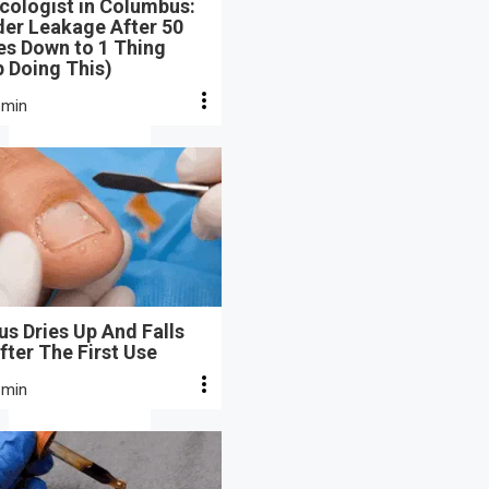
cologist in Columbus:
der Leakage After 50
s Down to 1 Thing
 Doing This)
 min
s Dries Up And Falls
fter The First Use
 min