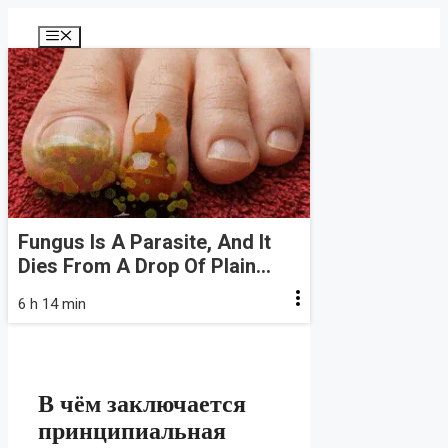
Перейти
к
Меню
содержимому
Fungus Is A Parasite, And It
Dies From A Drop Of Plain...
6 h 14 min
В чём заключается
принципиальная