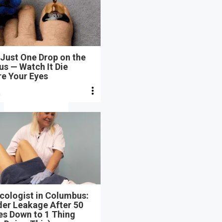
Just One Drop on the
s — Watch It Die
re Your Eyes
n
cologist in Columbus:
der Leakage After 50
s Down to 1 Thing