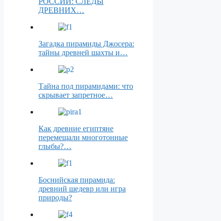
РОССИИ: СЛЕДЫ
ДРЕВНИХ…
Загадка пирамиды Джосера:
тайны древней шахты и…
Тайна под пирамидами: что
скрывает запретное…
Как древние египтяне
перемещали многотонные
глыбы?…
Боснийская пирамида:
древний шедевр или игра
природы?