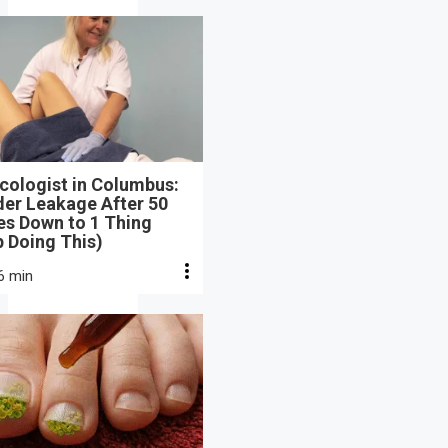
cologist in Columbus:
der Leakage After 50
s Down to 1 Thing
 Doing This)
6 min