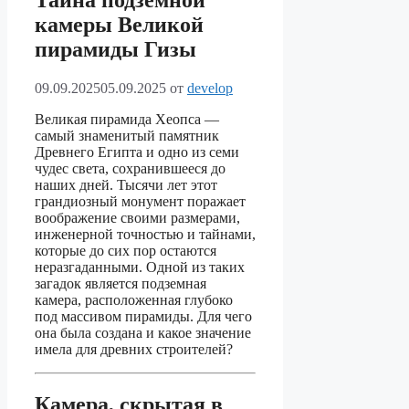
Тайна подземной
камеры Великой
пирамиды Гизы
09.09.2025
05.09.2025
от
develop
Великая пирамида Хеопса —
самый знаменитый памятник
Древнего Египта и одно из семи
чудес света, сохранившееся до
наших дней. Тысячи лет этот
грандиозный монумент поражает
воображение своими размерами,
инженерной точностью и тайнами,
которые до сих пор остаются
неразгаданными. Одной из таких
загадок является подземная
камера, расположенная глубоко
под массивом пирамиды. Для чего
она была создана и какое значение
имела для древних строителей?
Камера, скрытая в