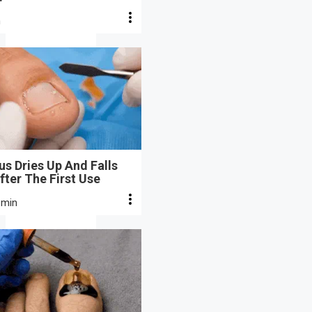
n
s Dries Up And Falls
fter The First Use
 min