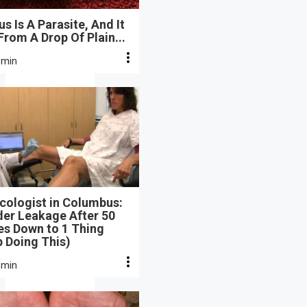
s Is A Parasite, And It
From A Drop Of Plain...
 min
cologist in Columbus:
der Leakage After 50
s Down to 1 Thing
 Doing This)
 min