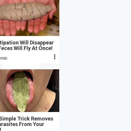
ipation Will Disappear
eces Will Fly At Once!
 min
 Simple Trick Removes
arasites From Your
!