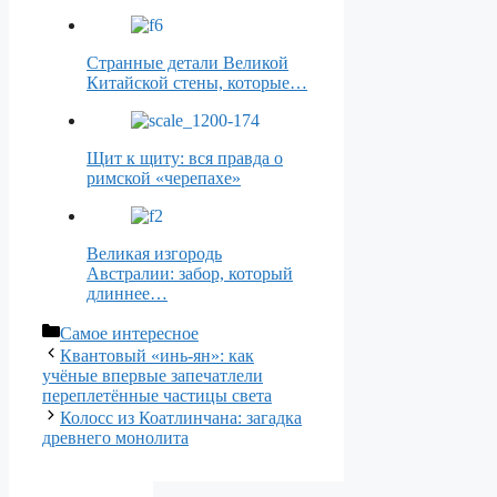
Странные детали Великой
Китайской стены, которые…
Щит к щиту: вся правда о
римской «черепахе»
Великая изгородь
Австралии: забор, который
длиннее…
Рубрики
Самое интересное
Квантовый «инь-ян»: как
учёные впервые запечатлели
переплетённые частицы света
Колосс из Коатлинчана: загадка
древнего монолита