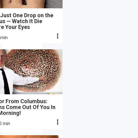
Just One Drop on the
s — Watch It Die
re Your Eyes
 min
or From Columbus:
s Come Out Of You In
Morning!
0 min