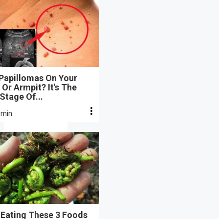
 Papillomas On Your
Or Armpit? It's The
 Stage Of...
 min
 Eating These 3 Foods