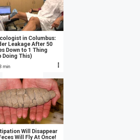
cologist in Columbus:
der Leakage After 50
s Down to 1 Thing
 Doing This)
3 min
ipation Will Disappear
eces Will Fly At Once!