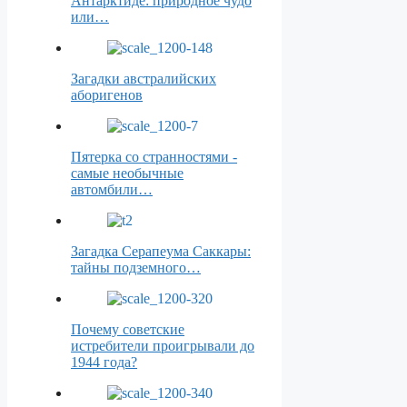
Антарктиде: природное чудо
или…
Загадки австралийских
аборигенов
Пятерка со странностями -
самые необычные
автомбили…
Загадка Серапеума Саккары:
тайны подземного…
Почему советские
истребители проигрывали до
1944 года?