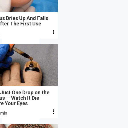
s Dries Up And Falls
fter The First Use
n
Just One Drop on the
s — Watch It Die
re Your Eyes
 min