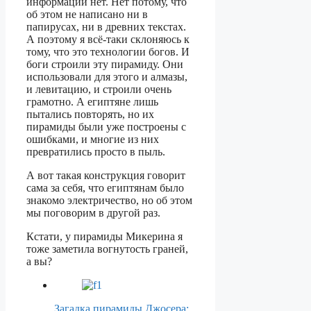
информации нет. Нет потому, что
об этом не написано ни в
папирусах, ни в древних текстах.
А поэтому я всё-таки склоняюсь к
тому, что это технологии богов. И
боги строили эту пирамиду. Они
использовали для этого и алмазы,
и левитацию, и строили очень
грамотно. А египтяне лишь
пытались повторять, но их
пирамиды были уже построены с
ошибками, и многие из них
превратились просто в пыль.
А вот такая конструкция говорит
сама за себя, что египтянам было
знакомо электричество, но об этом
мы поговорим в другой раз.
Кстати, у пирамиды Микерина я
тоже заметила вогнутость граней,
а вы?
Загадка пирамиды Джосера: