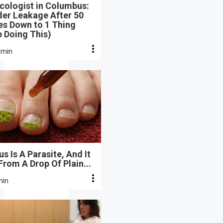
cologist in Columbus:
der Leakage After 50
s Down to 1 Thing
 Doing This)
 min
s Is A Parasite, And It
From A Drop Of Plain...
min