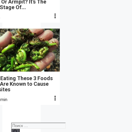
Or Armpit? It's The
 Stage Of...
n
 Eating These 3 Foods
 Are Known to Cause
sites
 min
Поиск: