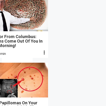
or From Columbus:
s Come Out Of You In
Morning!
 min
 Papillomas On Your