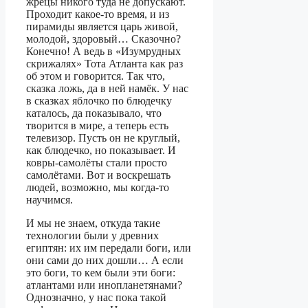
жрецы никого туда не допускают.
Проходит какое-то время, и из
пирамиды является царь живой,
молодой, здоровый… Сказочно?
Конечно! А ведь в «Изумрудных
скрижалях» Тота Атланта как раз
об этом и говорится. Так что,
сказка ложь, да в ней намёк. У нас
в сказках яблочко по блюдечку
каталось, да показывало, что
творится в мире, а теперь есть
телевизор. Пусть он не круглый,
как блюдечко, но показывает. И
ковры-самолёты стали просто
самолётами. Вот и воскрешать
людей, возможно, мы когда-то
научимся.
И мы не знаем, откуда такие
технологии были у древних
египтян: их им передали боги, или
они сами до них дошли… А если
это боги, то кем были эти боги:
атлантами или инопланетянами?
Однозначно, у нас пока такой