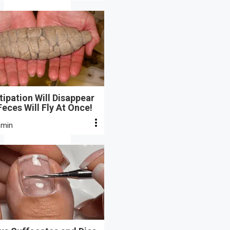
ipation Will Disappear
eces Will Fly At Once!
 min