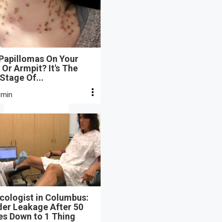
 Papillomas On Your
Or Armpit? It's The
 Stage Of...
 min
cologist in Columbus:
der Leakage After 50
s Down to 1 Thing