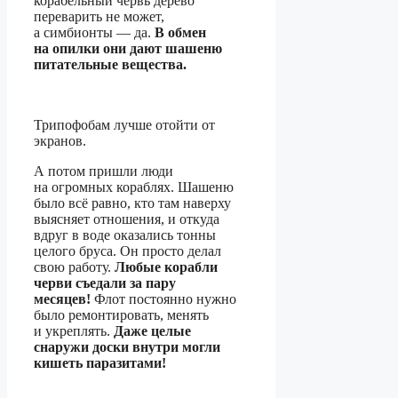
корабельный червь дерево
переварить не может,
а симбионты — да.
В обмен
на опилки они дают шашеню
питательные вещества.
Трипофобам лучше отойти от
экранов.
А потом пришли люди
на огромных кораблях. Шашеню
было всё равно, кто там наверху
выясняет отношения, и откуда
вдруг в воде оказались тонны
целого бруса. Он просто делал
свою работу.
Любые корабли
черви съедали за пару
месяцев!
Флот постоянно нужно
было ремонтировать, менять
и укреплять.
Даже целые
снаружи доски внутри могли
кишеть паразитами!