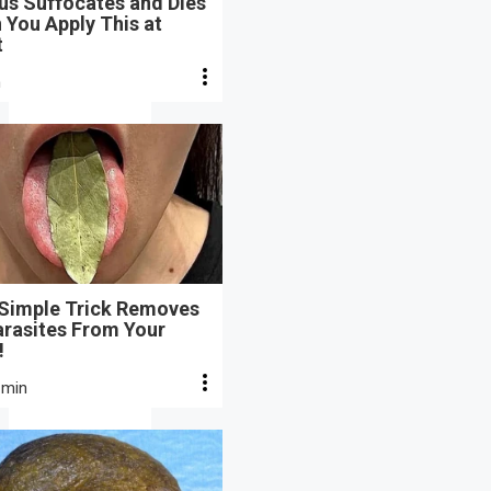
us Suffocates and Dies
 You Apply This at
t
n
 Simple Trick Removes
arasites From Your
!
 min