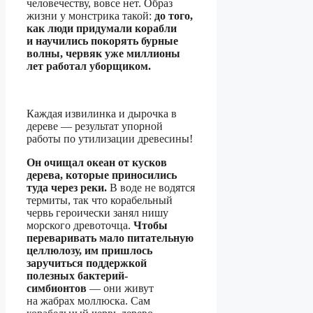
человечеству, вовсе нет. Образ
жизни у монстрика такой:
до того,
как люди придумали корабли
и научились покорять бурные
волны, червяк уже миллионы
лет работал уборщиком.
Каждая извилинка и дырочка в
дереве — результат упорной
работы по утилизации древесины!
Он очищал океан от кусков
дерева, которые приносились
туда через реки.
В воде не водятся
термиты, так что корабельный
червь героически занял нишу
морского древоточца.
Чтобы
переваривать мало питательную
целлюлозу, им пришлось
заручиться поддержкой
полезных бактерий-
симбионтов
— они живут
на жабрах моллюска. Сам