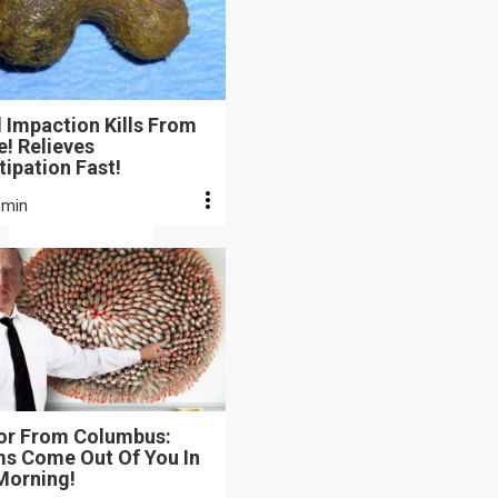
 Impaction Kills From
e! Relieves
ipation Fast!
 min
or From Columbus:
s Come Out Of You In
Morning!