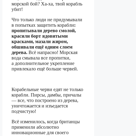
морской бой? Ха-ха, твой корабль
убит!
Что только люди не придумывали
в попытках защитить корабли
:
пропитывали дерево смолой,
красили борт ядовитыми
красками, мазали жиром,
обшивали ещё одним слоем
дерева.
Всё напрасно! Морская
вода смывала все пропитки,
а дополнительное укрепление
привлекало ещё больше червей.
Корабельные черви едят не только
корабли. Пирсы, дамбы, причалы
— все, что построено из дерева,
уничтожается и изъедается
подчистую!
Всё изменилось, когда британцы
применили абсолютно
инновационные для своего