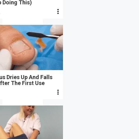
 Doing This)
n
s Dries Up And Falls
fter The First Use