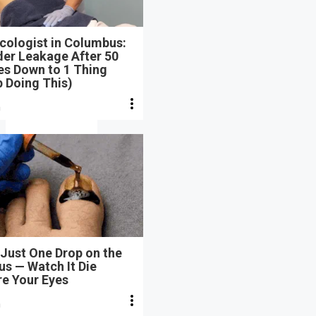
cologist in Columbus:
der Leakage After 50
s Down to 1 Thing
 Doing This)
n
Just One Drop on the
s — Watch It Die
re Your Eyes
n