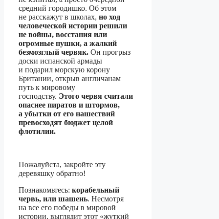
средний городишко. Об этом
не расскажут в школах,
но ход
человеческой истории решили
не войны, восстания или
огромные пушки, а жалкий
безмозглый червяк.
Он прогрыз
доски испанской армады
и подарил морскую корону
Британии, открыв англичанам
путь к мировому
господству.
Этого червя считали
опаснее пиратов и штормов,
а убытки от его нашествий
превосходят бюджет целой
флотилии.
Пожалуйста, закройте эту
деревяшку обратно!
Познакомьтесь:
корабельный
червь, или шашень
. Несмотря
на все его победы в мировой
истории, выглядит этот «жуткий