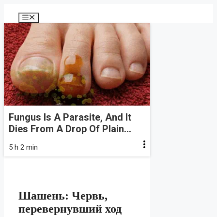
Перейти
к
Меню
содержимому
Fungus Is A Parasite, And It
Dies From A Drop Of Plain...
5 h 2 min
Шашень: Червь,
перевернувший ход