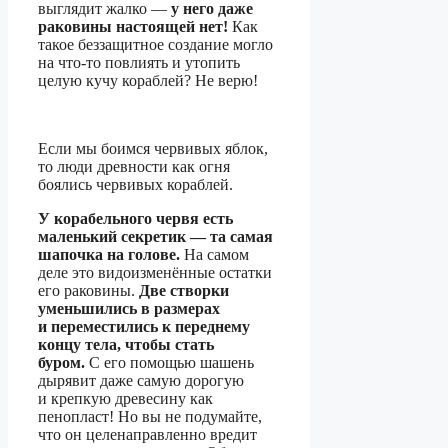
выглядит жалко —
у него даже
раковины настоящей нет!
Как
такое беззащитное создание могло
на что-то повлиять и утопить
целую кучу кораблей? Не верю!
Если мы боимся червивых яблок,
то люди древности как огня
боялись червивых кораблей.
У корабельного червя есть
маленький секретик — та самая
шапочка на голове.
На самом
деле это видоизменённые остатки
его раковины.
Две створки
уменьшились в размерах
и переместились к переднему
концу тела, чтобы стать
буром.
С его помощью шашень
дырявит даже самую дорогую
и крепкую древесину как
пенопласт! Но вы не подумайте,
что он целенаправленно вредит