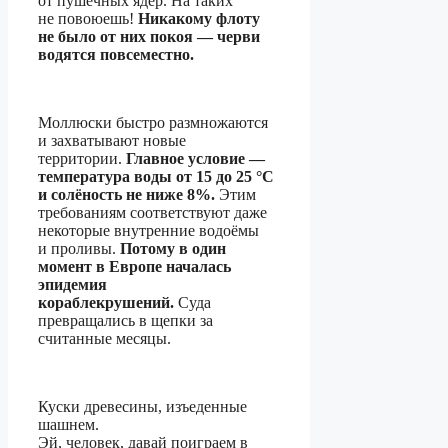
от пушечных ядер. На таких
не повоюешь!
Никакому флоту
не было от них покоя — черви
водятся повсеместно.
Моллюски быстро размножаются
и захватывают новые
территории.
Главное условие —
температура воды от 15 до 25 °С
и солёность не ниже 8%.
Этим
требованиям соответствуют даже
некоторые внутренние водоёмы
и проливы.
Потому в один
момент в Европе началась
эпидемия
кораблекрушений.
Суда
превращались в щепки за
считанные месяцы.
Куски древесины, изъеденные
шашнем.
Эй, человек, давай поиграем в