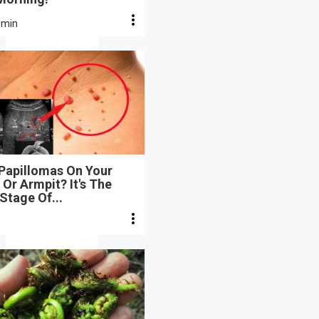
 min
 Papillomas On Your
Or Armpit? It's The
 Stage Of...