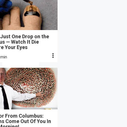
Just One Drop on the
s — Watch It Die
re Your Eyes
 min
or From Columbus:
s Come Out Of You In
Morning!