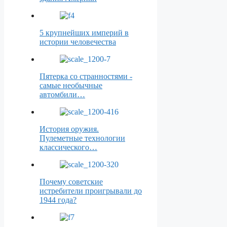
5 крупнейших империй в
истории человечества
Пятерка со странностями -
самые необычные
автомбили…
История оружия.
Пулеметные технологии
классического…
Почему советские
истребители проигрывали до
1944 года?