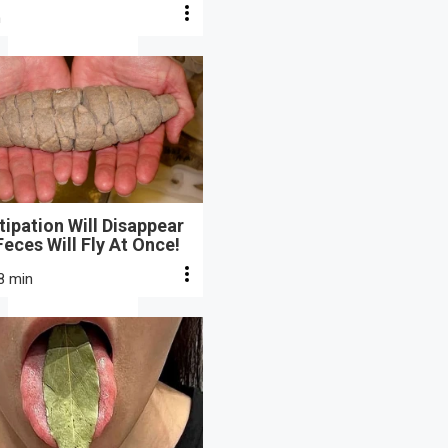
n
ipation Will Disappear
eces Will Fly At Once!
8 min