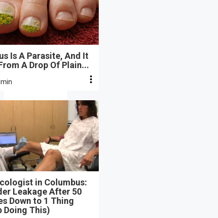
s Is A Parasite, And It
From A Drop Of Plain...
 min
cologist in Columbus:
der Leakage After 50
s Down to 1 Thing
 Doing This)