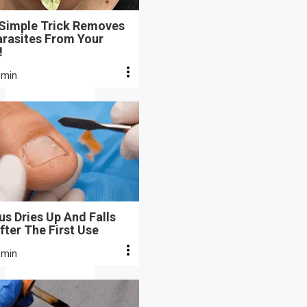
 Simple Trick Removes
arasites From Your
!
 min
s Dries Up And Falls
fter The First Use
 min