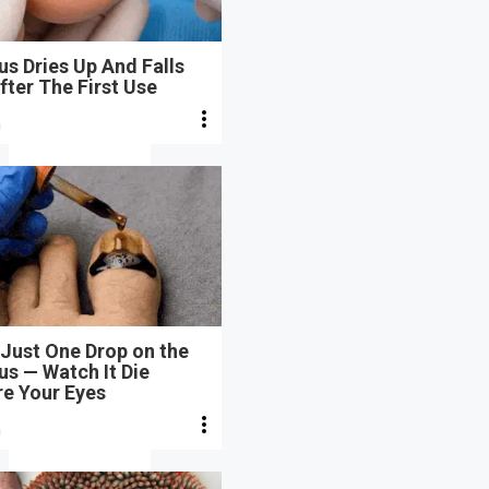
s Dries Up And Falls
fter The First Use
n
Just One Drop on the
s — Watch It Die
re Your Eyes
n