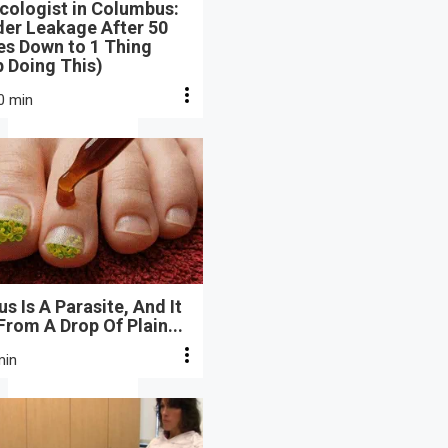
cologist in Columbus:
der Leakage After 50
s Down to 1 Thing
 Doing This)
0 min
s Is A Parasite, And It
From A Drop Of Plain...
min