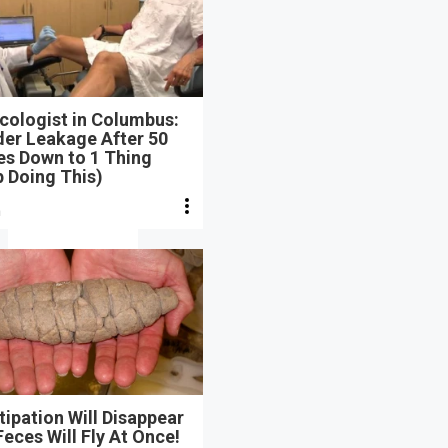
cologist in Columbus:
der Leakage After 50
s Down to 1 Thing
 Doing This)
n
ipation Will Disappear
eces Will Fly At Once!