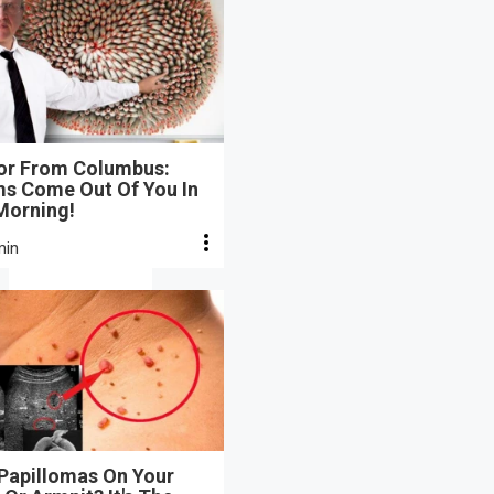
or From Columbus:
s Come Out Of You In
Morning!
min
 Papillomas On Your