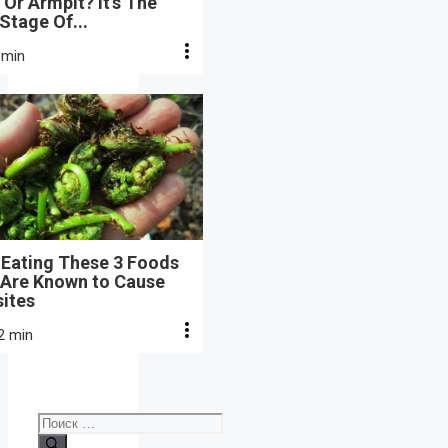
Or Armpit? It's The
 Stage Of...
 min
 Eating These 3 Foods
 Are Known to Cause
sites
2 min
Поиск: