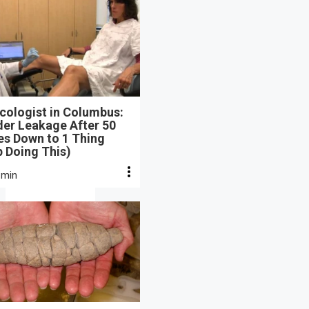
cologist in Columbus:
der Leakage After 50
s Down to 1 Thing
 Doing This)
 min