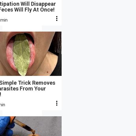
ipation Will Disappear
eces Will Fly At Once!
 min
 Simple Trick Removes
arasites From Your
!
min