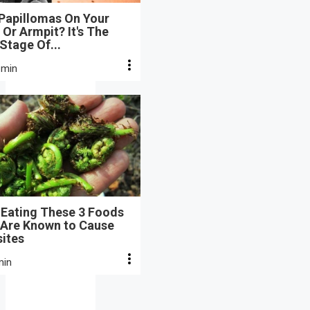
 Papillomas On Your
Or Armpit? It's The
 Stage Of...
 min
 Eating These 3 Foods
 Are Known to Cause
sites
min