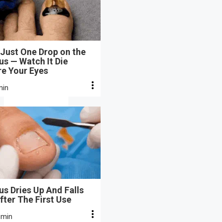
Just One Drop on the
s — Watch It Die
re Your Eyes
min
s Dries Up And Falls
fter The First Use
 min