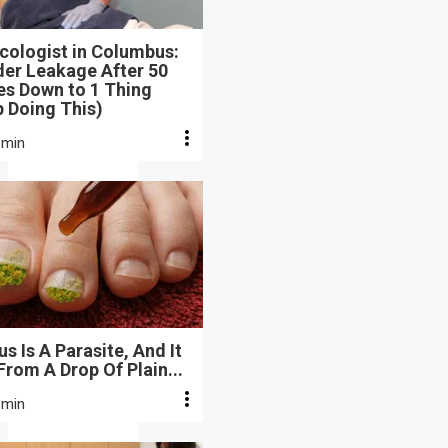
cologist in Columbus:
der Leakage After 50
s Down to 1 Thing
 Doing This)
 min
s Is A Parasite, And It
From A Drop Of Plain...
 min