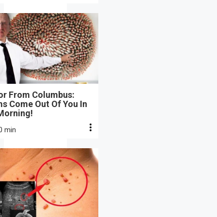
or From Columbus:
s Come Out Of You In
Morning!
0 min