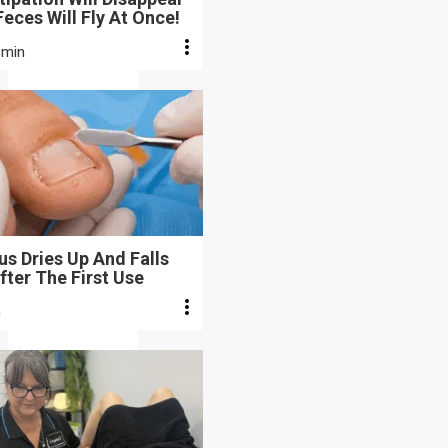
eces Will Fly At Once!
 min
s Dries Up And Falls
fter The First Use
n