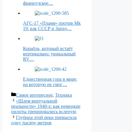
французское…
АГС-17 «Пламя» против Mk
19: как СССР и Запад…
Корабль, который встаёт
вертикально: уникальный
RV…
Единственная гора в мире,
на которую не смог…
Рубрики
Самое интересное
,
Техника
«Шлем виртуальной
реальности» 1940-х: как немецкие
пилоты тренировались вслепую
Глубина этой реки превысила
одну тысячу метров