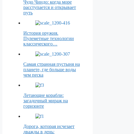
Чудо Чиндо: когда море
расступается и открывает
путь
История оружия.
Пулеметные технологии
классического…
Самая странная пустыня на
планете, где больше воды
чем песка
Летающие корабли:
загадочный мираж на
горизонте
Дорога, которая исчезает
дважды в день: