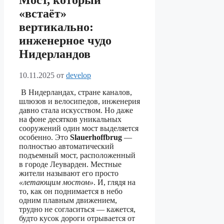
Мост, который
«встаёт»
вертикально:
инженерное чудо
Нидерландов
10.11.2025
от
develop
В Нидерландах, стране каналов,
шлюзов и велосипедов, инженерия
давно стала искусством. Но даже
на фоне десятков уникальных
сооружений один мост выделяется
особенно. Это
Slauerhoffbrug
—
полностью автоматический
подъемный мост, расположенный
в городе Леуварден. Местные
жители называют его просто
«летающим мостом»
. И, глядя на
то, как он поднимается в небо
одним плавным движением,
трудно не согласиться — кажется,
будто кусок дороги отрывается от