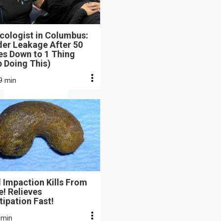
cologist in Columbus:
der Leakage After 50
s Down to 1 Thing
 Doing This)
9 min
 Impaction Kills From
e! Relieves
ipation Fast!
 min