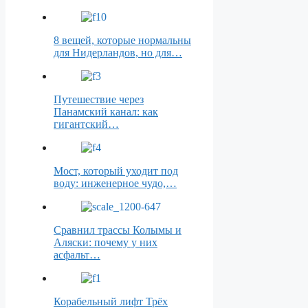
8 вещей, которые нормальны
для Нидерландов, но для…
Путешествие через
Панамский канал: как
гигантский…
Мост, который уходит под
воду: инженерное чудо,…
Сравнил трассы Колымы и
Аляски: почему у них
асфальт…
Корабельный лифт Трёх