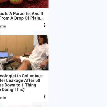
s Is A Parasite, And It
From A Drop Of Plain...
 min
cologist in Columbus:
der Leakage After 50
s Down to 1 Thing
 Doing This)
 min