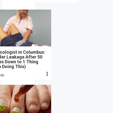
cologist in Columbus:
der Leakage After 50
s Down to 1 Thing
 Doing This)
min