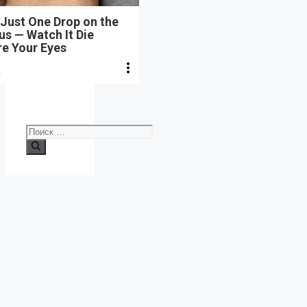
Just One Drop on the
s — Watch It Die
re Your Eyes
n
Поиск: