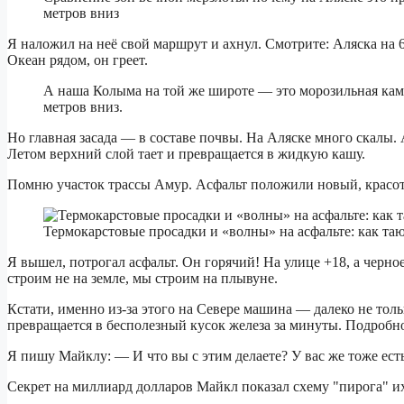
метров вниз
Я наложил на неё свой маршрут и ахнул. Смотрите: Аляска на 
Океан рядом, он греет.
А наша Колыма на той же широте — это морозильная кам
метров вниз.
Но главная засада — в составе почвы. На Аляске много скалы. 
Летом верхний слой тает и превращается в жидкую кашу.
Помню участок трассы Амур. Асфальт положили новый, красот
Термокарстовые просадки и «волны» на асфальте: как та
Я вышел, потрогал асфальт. Он горячий! На улице +18, а черно
строим не на земле, мы строим на плывуне.
Кстати, именно из-за этого на Севере машина — далеко не толь
превращается в бесполезный кусок железа за минуты. Подробно
Я пишу Майклу: — И что вы с этим делаете? У вас же тоже ест
Секрет на миллиард долларов Майкл показал схему "пирога" их 