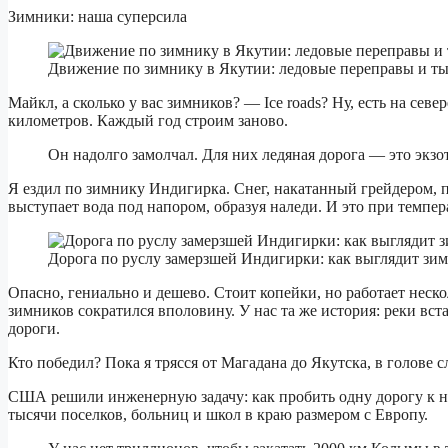
Зимники: наша суперсила
Движение по зимнику в Якутии: ледовые переправы и ты
Майкл, а сколько у вас зимников? — Ice roads? Ну, есть на сев
километров. Каждый год строим заново.
Он надолго замолчал. Для них ледяная дорога — это экзо
Я ездил по зимнику Индигирка. Снег, накатанный грейдером, по 
выступает вода под напором, образуя наледи. И это при темпер
Дорога по руслу замерзшей Индигирки: как выглядит зимн
Опасно, гениально и дешево. Стоит копейки, но работает неск
зимников сократился вполовину. У нас та же история: реки вст
дороги.
Кто победил? Пока я трясся от Магадана до Якутска, в голове с
США решили инженерную задачу: как пробить одну дорогу к не
тысячи поселков, больниц и школ в краю размером с Европу.