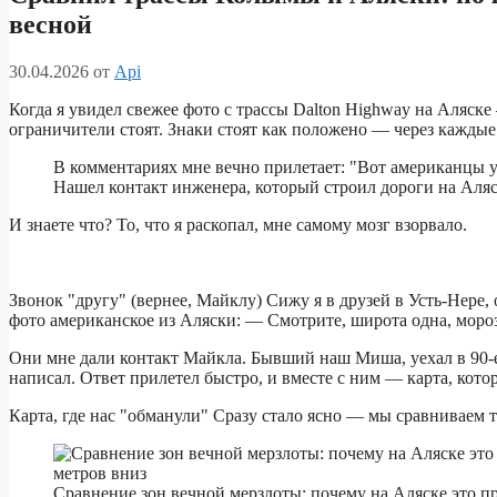
весной
30.04.2026
от
Api
Когда я увидел свежее фото с трассы Dalton Highway на Аляск
ограничители стоят. Знаки стоят как положено — через каждые
В комментариях мне вечно прилетает: "Вот американцы ум
Нашел контакт инженера, который строил дороги на Аляс
И знаете что? То, что я раскопал, мне самому мозг взорвало.
Звонок "другу" (вернее, Майклу) Сижу я в друзей в Усть-Нере
фото американское из Аляски: — Смотрите, широта одна, моро
Они мне дали контакт Майкла. Бывший наш Миша, уехал в 90-е,
написал. Ответ прилетел быстро, и вместе с ним — карта, котор
Карта, где нас "обманули" Сразу стало ясно — мы сравниваем 
Сравнение зон вечной мерзлоты: почему на Аляске это п