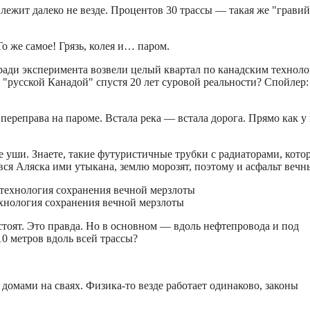
лежит далеко не везде. Процентов 30 трассы — такая же "гравий
о же самое! Грязь, колея и… паром.
 ради эксперимента возвели целый квартал по канадским технол
ой "русской Канадой" спустя 20 лет суровой реальности? Спойлер
 переправа на пароме. Встала река — встала дорога. Прямо как у
уши. Знаете, такие футуристичные трубки с радиаторами, кото
вся Аляска ими утыкана, землю морозят, поэтому и асфальт вечн
хнология сохранения вечной мерзлоты
тоят. Это правда. Но в основном — вдоль нефтепровода и под
0 метров вдоль всей трассы?
домами на сваях. Физика-то везде работает одинаково, законы