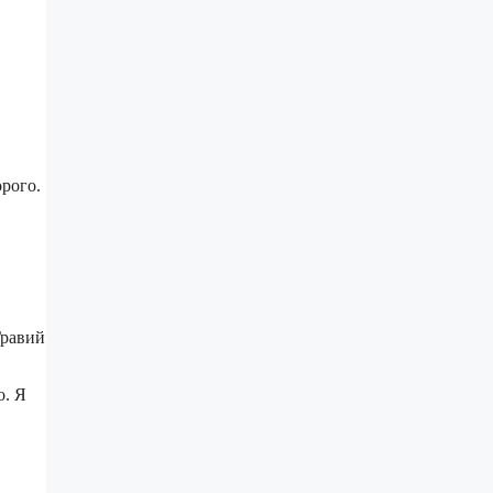
рого.
Гравий
о. Я