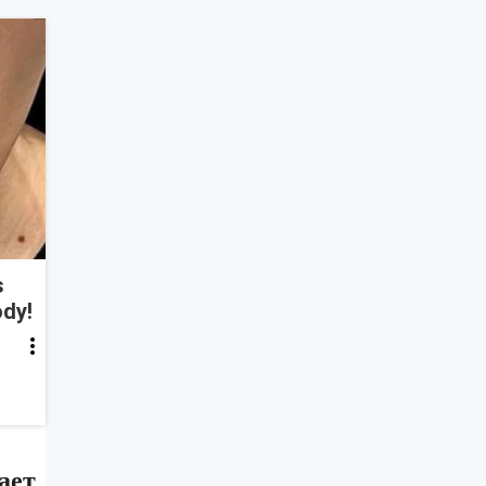
s
ody!
ает