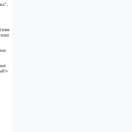
ка",
огиям
: наш
 нас
рые
ый!»