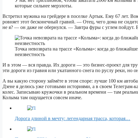
У нас нет триллионов, чтобы закатать 2000 км Колымы в 
которые сильнее мерзлоты.
Встретил мужика на грейдере в поселке Артык. Ему 67 лет. Во
ровняет этот бесконечный гравий. — Отец, чего дома не сидит
не я? — он даже не обернулся. — Завтра фуры с углем пойдут. 
Точка невозврата на трассе «Колыма»: когда до ближайше
неизвестность
И в этом — вся правда. Их дороги — это бизнес-проект для тр
эти дороги из гравия или укатанного снега по руслу реки, но 
А вы какую сторону займёте в этом споре: лучше 100 км автоб
Дзене я делюсь уже готовыми историями, а в своем Телеграм-
колес. Записываю кружочки в реальном времени — там реальный
Колыма там ощущается совсем иначе.
Дорога длиной в мечту: легендарная трасса, которая…