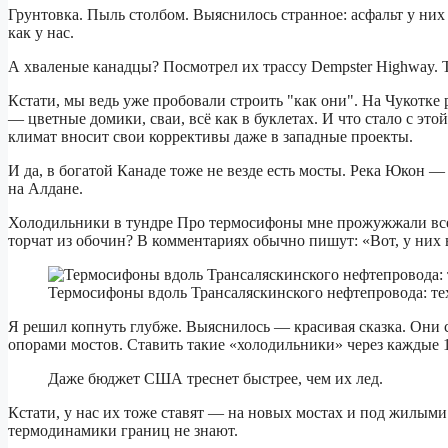
Грунтовка. Пыль столбом. Выяснилось странное: асфальт у них 
как у нас.
А хваленые канадцы? Посмотрел их трассу Dempster Highway. Т
Кстати, мы ведь уже пробовали строить "как они". На Чукотке
— цветные домики, сваи, всё как в буклетах. И что стало с эт
климат вносит свои коррективы даже в западные проекты.
И да, в богатой Канаде тоже не везде есть мосты. Река Юкон —
на Алдане.
Холодильники в тундре Про термосифоны мне прожужжали все 
торчат из обочин? В комментариях обычно пишут: «Вот, у них 
Термосифоны вдоль Трансаляскинского нефтепровода: те
Я решил копнуть глубже. Выяснилось — красивая сказка. Они с
опорами мостов. Ставить такие «холодильники» через каждые 1
Даже бюджет США треснет быстрее, чем их лед.
Кстати, у нас их тоже ставят — на новых мостах и под жилыми 
термодинамики границ не знают.