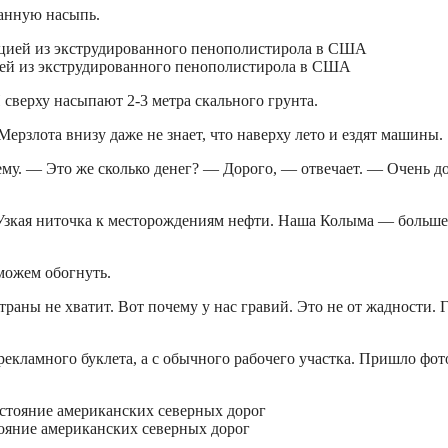
ванную насыпь.
ией из экструдированного пенополистирола в США
 сверху насыпают 2-3 метра скального грунта.
ерзлота внизу даже не знает, что наверху лето и ездят машины.
му. — Это же сколько денег? — Дорого, — отвечает. — Очень до
. Узкая ниточка к месторождениям нефти. Наша Колыма — больше
можем обогнуть.
раны не хватит. Вот почему у нас гравий. Это не от жадности. 
екламного буклета, а с обычного рабочего участка. Пришло фот
тояние американских северных дорог