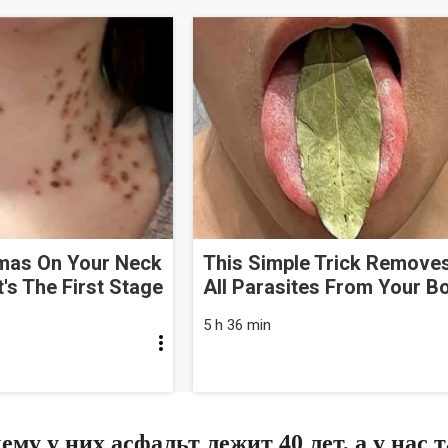
omas On Your Neck
This Simple Trick Remove
t's The First Stage
All Parasites From Your B
5 h 36 min
у у них асфальт лежит 40 лет, а у нас т