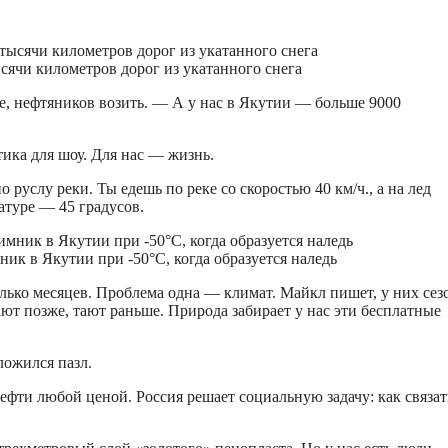
сячи километров дорог из укатанного снега
ере, нефтяников возить. — А у нас в Якутии — больше 9000
тика для шоу. Для нас — жизнь.
руслу реки. Ты едешь по реке со скоростью 40 км/ч., а на лед
атуре — 45 градусов.
ик в Якутии при -50°C, когда образуется наледь
олько месяцев. Проблема одна — климат. Майкл пишет, у них сез
ают позже, тают раньше. Природа забирает у нас эти бесплатные
ложился пазл.
фти любой ценой. Россия решает социальную задачу: как связат