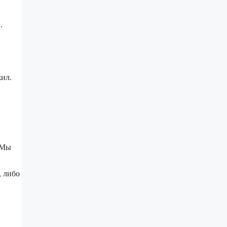
.
жил.
. Мы
, либо