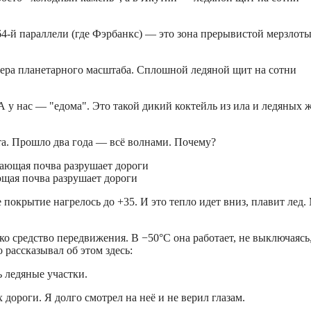
64-й параллели (где Фэрбанкс) — это зона прерывистой мерзлоты
ера планетарного масштаба. Сплошной ледяной щит на сотни
А у нас — "едома". Это такой дикий коктейль из ила и ледяных 
а. Прошло два года — всё волнами. Почему?
ющая почва разрушает дороги
е покрытие нагрелось до +35. И это тепло идет вниз, плавит лед
ко средство передвижения. В −50°C она работает, не выключаясь
 рассказывал об этом здесь:
ь ледяные участки.
дороги. Я долго смотрел на неё и не верил глазам.