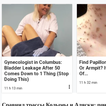
Gynecologist in Columbus:
Find Papill
Bladder Leakage After 50
Or Armpit? I
Comes Down to 1 Thing (Stop
Of...
Doing This)
11 h 32 min
11 h 13 min
Сравнил трассы Колымы и Аляски: почем