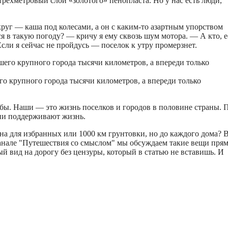
трехметровый слой «золотого» пенопласта. Но у нас есть люди,
круг — каша под колесами, а он с каким-то азартным упорством
ся в такую погоду? — кричу я ему сквозь шум мотора. — А кто, 
Если я сейчас не пройдусь — поселок к утру промерзнет.
го крупного города тысячи километров, а впереди только
убы. Наши — это жизнь поселков и городов в половине страны. 
они поддерживают жизнь.
ана для избранных или 1000 км грунтовки, но до каждого дома? 
канале "Путешествия со смыслом" мы обсуждаем такие вещи прям
 вид на дорогу без цензуры, который в статью не вставишь. И