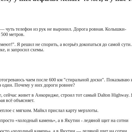
е — чуть телефон из рук не выронил. Дорога ровная. Колышки-
 500 метров.
еют!". Я решил не спорить, а всерьёз докопаться до самой сути.
ке, и запросил схемы.
, отогреваюсь чаем после 600 км "стиральной доски". Показываю
з один. Почему у них дороги ровнее?
 сейчас живет в Анкоридже, строил тот самый Dalton Highway. 
ая всё объясняет.
теплое с мягким. Майкл прислал карту мерзлоты.
росто «холодный камень», а в Якутии — ледяной щит на сотни