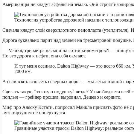
Американцы не кладут асфальт на землю. Они строят изолиро
Технология устройства дорожной насыпи с теплоизоляц
Сначала кладут слой сверхплотного пенопласта (утеплителя). И
Дорога буквально парит над землей на трехметровой подушке. М
— Майкл, три метра насыпи на сотни километров?! — пишу я е
Но это дорога к нефти, она себя окупает.
И тут меня осенило. Dalton Highway — это всего 660 км
2000 км.
А если взять всю сеть северных дорог — мы легко земной шар 
Сделать такую "золотую подушку" везде? У нас бюджета всей ст
поплыл — грейдер прошел, выровнял. Дешево и сердито.
Миф про Аляску Кстати, попросил Майкла прислать фото не с р
чуть тархуном не поперхнулся.
Гравийные участки трассы Dalton Highway: реальное сос