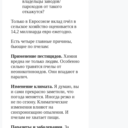
владельцы заводов/
пароходов от такого
откажутся?
Только в Евросоюзе вклад пчёл в
сельское хозяйство оценивается в
14,2 миллиарда евро ежегодно.
Есть четыре главные причины,
бьющие по пчелам:
Применение пестицидов.
Химия
вредна не только людям. Особенно
сильно травятся пчелы от
неоникотиноидов. Они впадают в
паралич.
Изменение климата.
Я думаю, вы
и сами прекрасно заметили, что
погода меняется. Иногда резко и
не по сезону. Климатические
изменения влияют на
синхронизацию опыления. И
пчелам не хватает пищи.
Паразиты и заболевания.
За