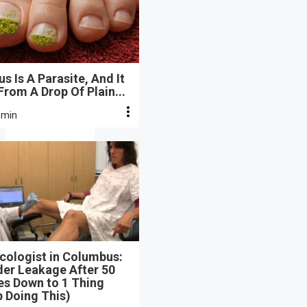
s Is A Parasite, And It
From A Drop Of Plain...
 min
cologist in Columbus:
der Leakage After 50
s Down to 1 Thing
 Doing This)