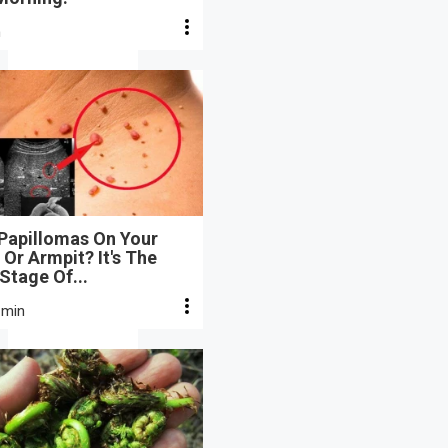
n
 Papillomas On Your
Or Armpit? It's The
 Stage Of...
 min