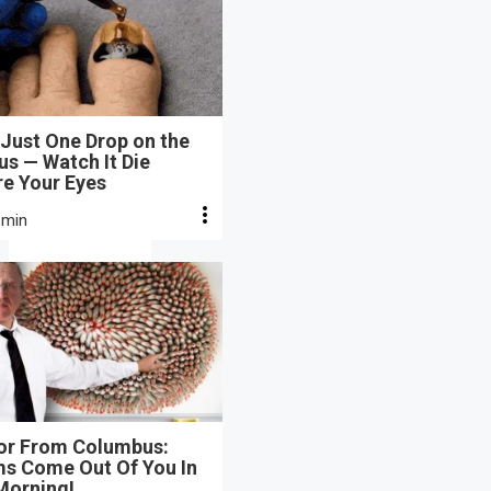
Just One Drop on the
s — Watch It Die
re Your Eyes
 min
or From Columbus:
s Come Out Of You In
Morning!