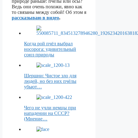
природе раньше: пчелы или осы?
Ведь они очень похожи, явно как
то связаны между собой! Об этом я
рассказываю в видео
.
Когда рой пчёл выбрал
носорога: удивительный
союз природы
Шершни: Чистое зло для
людей, но без них пчёлы
убьют…
Чего не учли немцы при
нападении на СССР?
(Мнение…