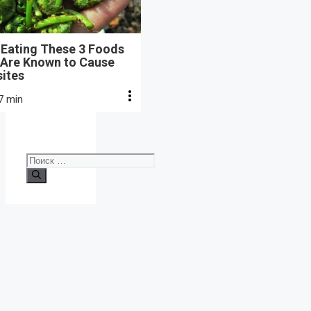
 Eating These 3 Foods
 Are Known to Cause
sites
7 min
Поиск: