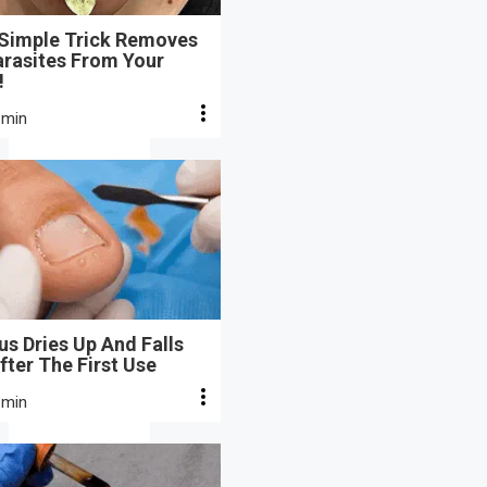
 Simple Trick Removes
arasites From Your
!
 min
s Dries Up And Falls
fter The First Use
 min