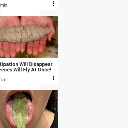
 min
ipation Will Disappear
eces Will Fly At Once!
min