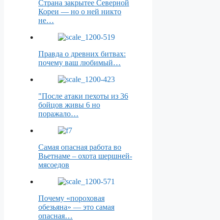
Страна закрытее Северной
Кореи — но о ней никто
не…
Правда о древних битвах:
почему ваш любимый…
"После атаки пехоты из 36
бойцов живы 6 но
поражало…
Самая опасная работа во
Вьетнаме – охота шершней-
мясоедов
Почему «пороховая
обезьяна» — это самая
опасная…