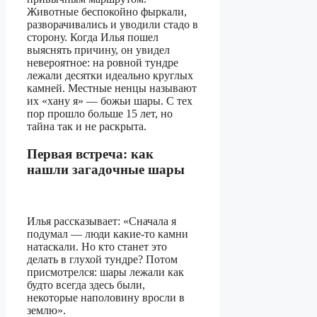
Животные беспокойно фыркали,
разворачивались и уводили стадо в
сторону. Когда Илья пошел
выяснять причину, он увидел
невероятное: на ровной тундре
лежали десятки идеально круглых
камней. Местные ненцы называют
их «хану я» — божьи шары. С тех
пор прошло больше 15 лет, но
тайна так и не раскрыта.
Первая встреча: как
нашли загадочные шары
Илья рассказывает: «Сначала я
подумал — люди какие-то камни
натаскали. Но кто станет это
делать в глухой тундре? Потом
присмотрелся: шары лежали как
будто всегда здесь были,
некоторые наполовину вросли в
землю».