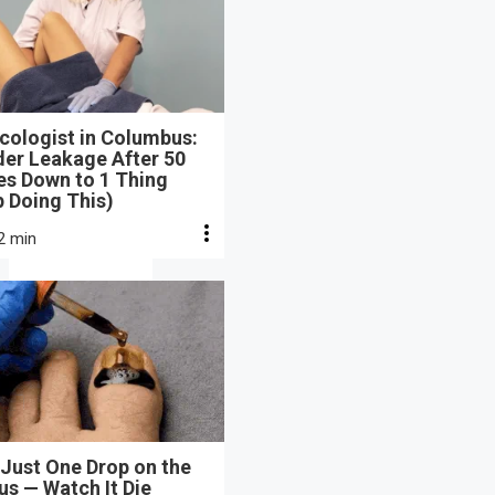
cologist in Columbus:
der Leakage After 50
s Down to 1 Thing
 Doing This)
2 min
Just One Drop on the
s — Watch It Die