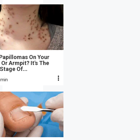
 Papillomas On Your
Or Armpit? It's The
 Stage Of...
 min