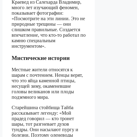
Краевед из Салехарда Владимир,
много лет изучающий феномен,
показывает фотографии:
«Посмотрите на эти линии. Это не
природные трещины — они
слишком правильные. Создается
впечатление, что кто-то работал по
камню специальным
инструментом».
Мистические истории
Местные жители относятся к
шарам с почтением. Ненцы верят,
что это яйца каменной птицы,
несущей зиму, окаменевшие
головы великанов или плоды
подземного мира.
Старейшина стойбища Тайба
рассказывает легенду: «Мой
прадед говорил — кто тронет
шары, тот разгневает духов
тундры. Они насылают пургу и
болезни. Поэтому оленеводы