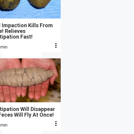
 Impaction Kills From
e! Relieves
ipation Fast!
 min
ipation Will Disappear
eces Will Fly At Once!
 min