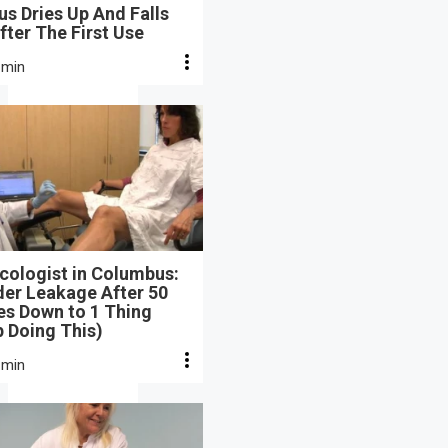
s Dries Up And Falls
fter The First Use
 min
cologist in Columbus:
der Leakage After 50
s Down to 1 Thing
 Doing This)
 min