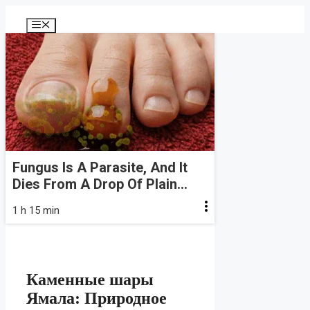
Перейти
к
Меню
содержимому
Fungus Is A Parasite, And It
Dies From A Drop Of Plain...
1 h 15 min
Каменные шары
Ямала: Природное