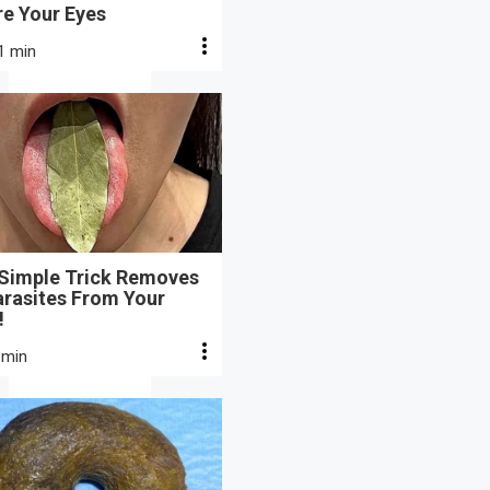
re Your Eyes
1 min
 Simple Trick Removes
arasites From Your
!
 min