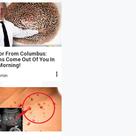
or From Columbus:
s Come Out Of You In
Morning!
 min