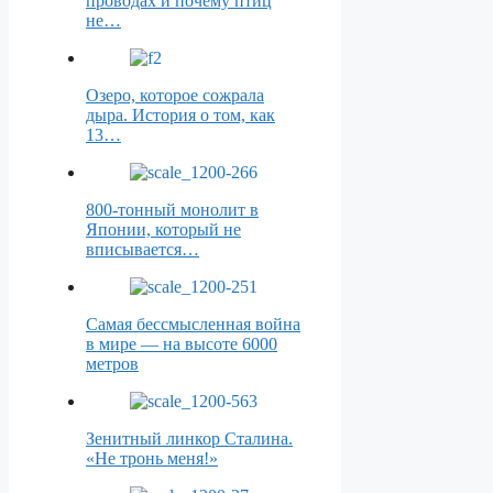
проводах и почему птиц
не…
Озеро, которое сожрала
дыра. История о том, как
13…
800-тонный монолит в
Японии, который не
вписывается…
Самая бессмысленная война
в мире — на высоте 6000
метров
Зенитный линкор Сталина.
«Не тронь меня!»