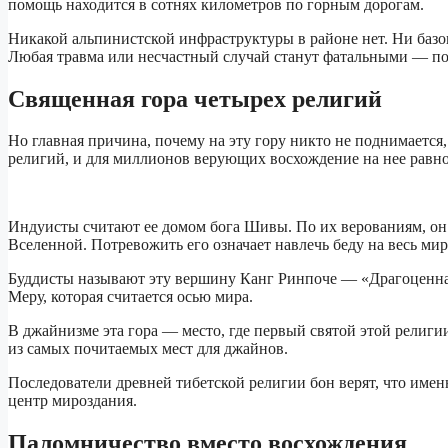
помощь находится в сотнях километров по горным дорогам.
Никакой альпинистской инфраструктуры в районе нет. Ни базов
Любая травма или несчастный случай станут фатальными — по
Священная гора четырех религий
Но главная причина, почему на эту гору никто не поднимается
религий, и для миллионов верующих восхождение на нее равно
Индуисты считают ее домом бога Шивы. По их верованиям, он
Вселенной. Потревожить его означает навлечь беду на весь мир
Буддисты называют эту вершину Канг Ринпоче — «Драгоценная
Меру, которая считается осью мира.
В джайнизме эта гора — место, где первый святой этой религи
из самых почитаемых мест для джайнов.
Последователи древней тибетской религии бон верят, что имен
центр мироздания.
Паломничество вместо восхождения