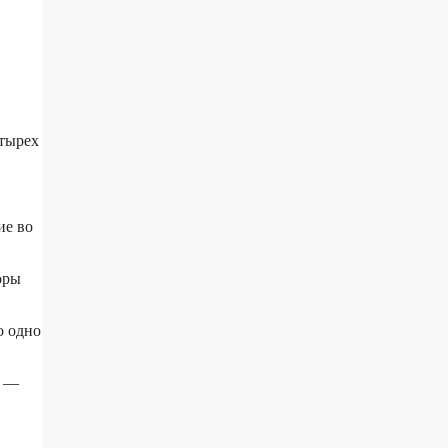
етырех
ие во
оры
о одно
х —