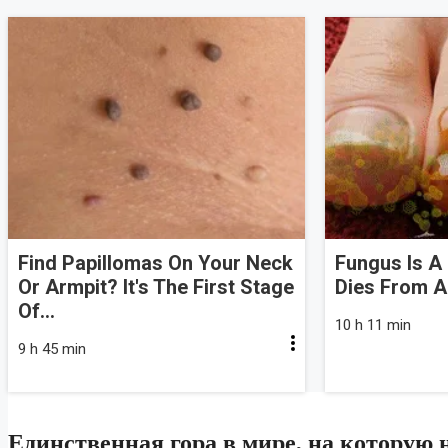
Find Papillomas On Your Neck
Fungus Is A 
Or Armpit? It's The First Stage
Dies From A 
Of...
10 h 11 min
9 h 45 min
Единственная гора в мире, на которую н