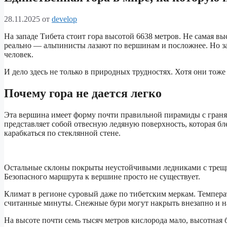
28.11.2025
от
develop
На западе Тибета стоит гора высотой 6638 метров. Не самая вы
реально — альпинисты лазают по вершинам и посложнее. Но за
человек.
И дело здесь не только в природных трудностях. Хотя они тоже
Почему гора не дается легко
Эта вершина имеет форму почти правильной пирамиды с граня
представляет собой отвесную ледяную поверхность, которая бл
карабкаться по стеклянной стене.
Остальные склоны покрыты неустойчивыми ледниками с трещ
Безопасного маршрута к вершине просто не существует.
Климат в регионе суровый даже по тибетским меркам. Температу
считанные минуты. Снежные бури могут накрыть внезапно и н
На высоте почти семь тысяч метров кислорода мало, высотная