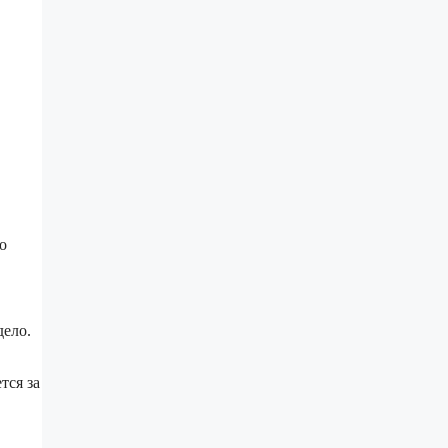
о
ело.
тся за