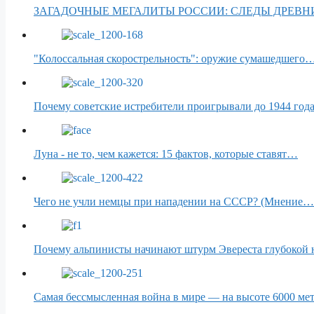
ЗАГАДОЧНЫЕ МЕГАЛИТЫ РОССИИ: СЛЕДЫ ДРЕВ
"Колоссальная скорострельность": оружие сумашедшего
Почему советские истребители проигрывали до 1944 год
Луна - не то, чем кажется: 15 фактов, которые ставят…
Чего не учли немцы при нападении на СССР? (Мнение…
Почему альпинисты начинают штурм Эвереста глубокой
Самая бессмысленная война в мире — на высоте 6000 ме