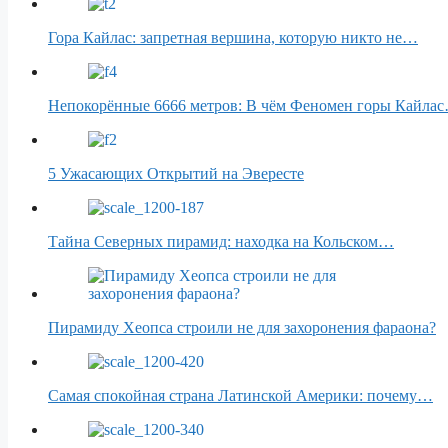
Гора Кайлас: запретная вершина, которую никто не…
Непокорённые 6666 метров: В чём Феномен горы Кайла
5 Ужасающих Открытий на Эвересте
Тайна Северных пирамид: находка на Кольском…
Пирамиду Хеопса строили не для захоронения фараона?
Самая спокойная страна Латинской Америки: почему…