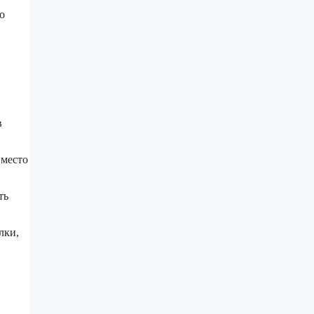
о
в
 место
ть
лки,