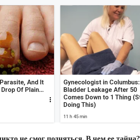
Parasite, And It
Gynecologist in Columbus:
Drop Of Plain...
Bladder Leakage After 50
Comes Down to 1 Thing (S
Doing This)
11 h 45 min
икто не смог подняться. В чем ее тайна?