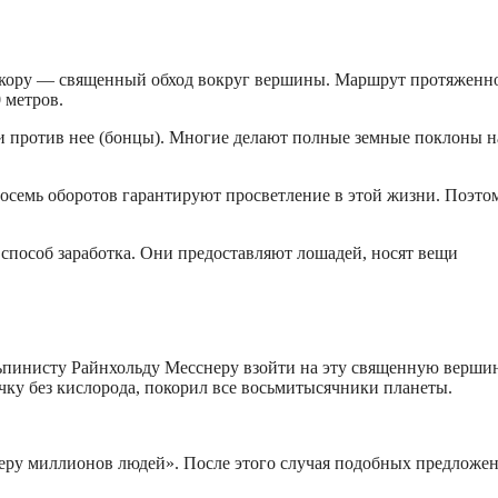
т кору — священный обход вокруг вершины. Маршрут протяженн
 метров.
и против нее (бонцы). Многие делают полные земные поклоны н
 восемь оборотов гарантируют просветление в этой жизни. Поэто
 способ заработка. Они предоставляют лошадей, носят вещи
ьпинисту Райнхольду Месснеру взойти на эту священную вершин
ку без кислорода, покорил все восьмитысячники планеты.
ь веру миллионов людей». После этого случая подобных предложе