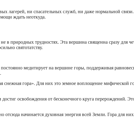
ых лагерей, ни спасательных служб, ни даже нормальной связи.
мощи ждать неоткуда.
, не в природных трудностях. Эта вершина священна сразу для ч
сильно святотатству.
 постоянно медитирует на вершине горы, поддерживая равновес
.
 снежная гора». Для них это земное воплощение мифической г
и достиг освобождения от бесконечного круга перерождений. Эт
но отсюда начинается духовная энергия всей Земли. Гора для ни