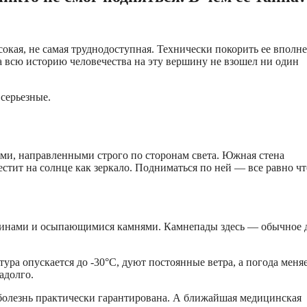
сокая, не самая труднодоступная. Технически покорить ее вполне
 всю историю человечества на эту вершину не взошел ни один
 серьезные.
ми, направленными строго по сторонам света. Южная стена
естит на солнце как зеркало. Подниматься по ней — все равно чт
инами и осыпающимися камнями. Камнепады здесь — обычное д
ра опускается до -30°C, дуют постоянные ветра, а погода меняе
адолго.
 болезнь практически гарантирована. А ближайшая медицинская