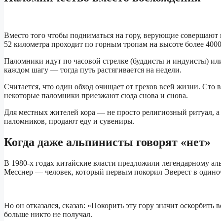
Вместо того чтобы подниматься на гору, верующие совершаю
52 километра проходит по горным тропам на высоте более 4000
Паломники идут по часовой стрелке (буддисты и индуисты) ил
каждом шагу — тогда путь растягивается на недели.
Считается, что один обход очищает от грехов всей жизни. Сто
некоторые паломники приезжают сюда снова и снова.
Для местных жителей кора — не просто религиозный ритуал, а
паломников, продают еду и сувениры.
Когда даже альпинисты говорят «нет»
В 1980-х годах китайские власти предложили легендарному ал
Месснер — человек, который первым покорил Эверест в одиноч
Но он отказался, сказав: «Покорить эту гору значит оскорбит
больше никто не получал.