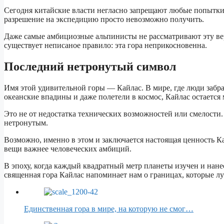
Сегодня китайские власти негласно запрещают любые попытки в
разрешение на экспедицию просто невозможно получить.
Даже самые амбициозные альпинисты не рассматривают эту ве
существует неписаное правило: эта гора неприкосновенна.
Последний нетронутый символ
Имя этой удивительной горы — Кайлас. В мире, где люди забр
океанские впадины и даже полетели в космос, Кайлас остается м
Это не от недостатка технических возможностей или смелости.
нетронутым.
Возможно, именно в этом и заключается настоящая ценность Кайл
вещи важнее человеческих амбиций.
В эпоху, когда каждый квадратный метр планеты изучен и нане
священная гора Кайлас напоминает нам о границах, которые лу
Единственная гора в мире, на которую не смог…