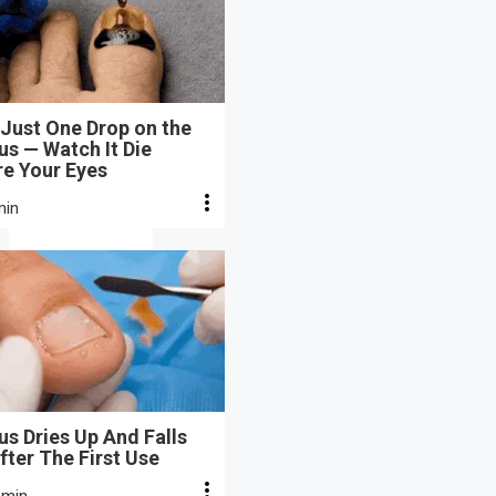
Just One Drop on the
s — Watch It Die
re Your Eyes
min
s Dries Up And Falls
fter The First Use