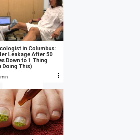
cologist in Columbus:
der Leakage After 50
s Down to 1 Thing
 Doing This)
 min