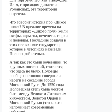
шла торговля. Но, как утверждает
Илья, с приходом династии
Романовых, эта территория
опустела.
Что говорит история про «Дикое
поле»? В прежние времена на
территориях «Дикого поля» жили
скифы, сарматы, печенеги, тюрки
и половцы. Последние создали в
этих степях свое государство,
которое в летописях называли
Половецкой степью.
А так как это были кочевники, то
крупных поселений, считается,
что здесь не было. Половцы
вообще постоянно совершали
набеги на соседние города
Московской Руси. До 1550 года
Половецкая степь была местом
битв между Великим Литовским
княжеством, Золотой Ордой и
Московской Русью (это как-то
напоминает современные
события).