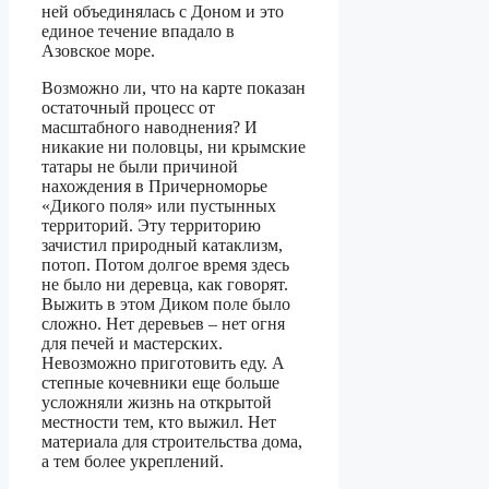
ней объединялась с Доном и это
единое течение впадало в
Азовское море.
Возможно ли, что на карте показан
остаточный процесс от
масштабного наводнения? И
никакие ни половцы, ни крымские
татары не были причиной
нахождения в Причерноморье
«Дикого поля» или пустынных
территорий. Эту территорию
зачистил природный катаклизм,
потоп. Потом долгое время здесь
не было ни деревца, как говорят.
Выжить в этом Диком поле было
сложно. Нет деревьев – нет огня
для печей и мастерских.
Невозможно приготовить еду. А
степные кочевники еще больше
усложняли жизнь на открытой
местности тем, кто выжил. Нет
материала для строительства дома,
а тем более укреплений.