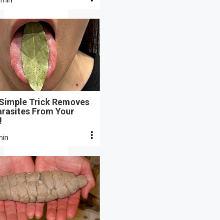
 min
 Simple Trick Removes
arasites From Your
!
min