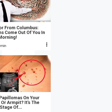
or From Columbus:
s Come Out Of You In
Morning!
 min
 Papillomas On Your
Or Armpit? It's The
 Stage Of...