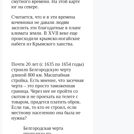
смутного времени. На этой карте
юг на севере.
Считается, что и в эти времена
кочевники не давали людям
заселить эти благодатные в плане
климата земли. В XVII веке еще
происходили крымско-ногайские
набеги из Крымского ханства.
Почти 20 лет (с 1635 по 1654 годы)
строили Белгородскую черту
длиной 800 км. Масштабная
стройка. Есть мнение, что засечная
черта – это просто таможенная
граница. Через нее не пройти со
скотом и не проехать на телеге с
товаром, придется платить оброк.
Если так, то кто ее строил, если
местному населению она была не
нужна?
Белгородская черта
проходила по