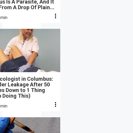
s Is A Parasite, And It
From A Drop Of Plain...
 min
cologist in Columbus:
der Leakage After 50
s Down to 1 Thing
 Doing This)
 min