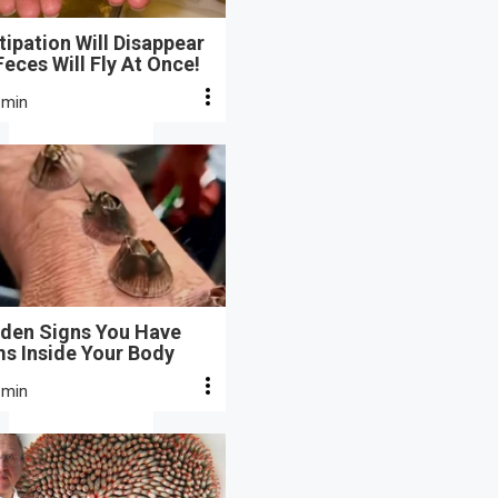
ipation Will Disappear
eces Will Fly At Once!
 min
dden Signs You Have
s Inside Your Body
 min