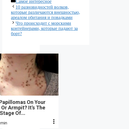
Рубрики
Самое интересное
10 разновидностей волков,
которые различаются внешностью,
ареалом обитания и повадками
Что происходит с морскими
контейнерами, которые падают за
борт?
 Papillomas On Your
Or Armpit? It's The
 Stage Of...
 min