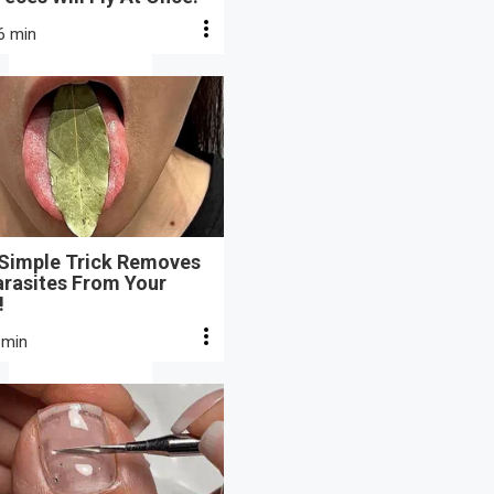
6 min
 Simple Trick Removes
arasites From Your
!
 min