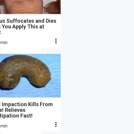
us Suffocates and Dies
 You Apply This at
t
 min
 Impaction Kills From
e! Relieves
ipation Fast!
 min