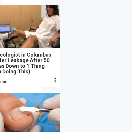
cologist in Columbus:
der Leakage After 50
s Down to 1 Thing
 Doing This)
 min