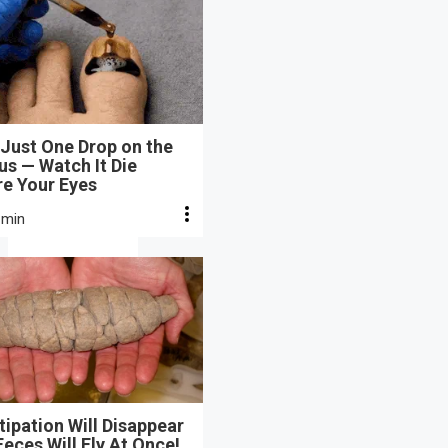
Just One Drop on the
s — Watch It Die
re Your Eyes
 min
ipation Will Disappear
eces Will Fly At Once!