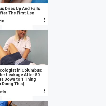
s Dries Up And Falls
fter The First Use
min
cologist in Columbus:
der Leakage After 50
s Down to 1 Thing
 Doing This)
 min