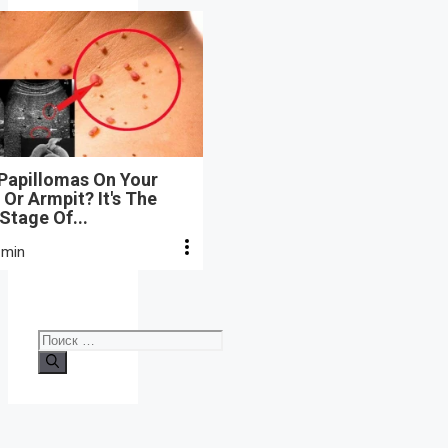
 Papillomas On Your
Or Armpit? It's The
 Stage Of...
 min
Поиск: