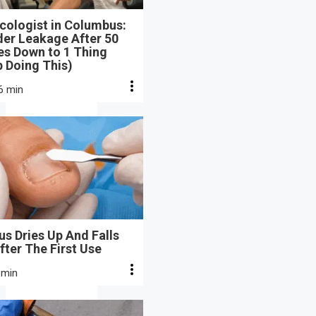
cologist in Columbus:
der Leakage After 50
s Down to 1 Thing
 Doing This)
6 min
s Dries Up And Falls
fter The First Use
 min