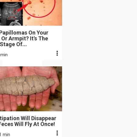
 Papillomas On Your
Or Armpit? It's The
 Stage Of...
 min
ipation Will Disappear
eces Will Fly At Once!
1 min