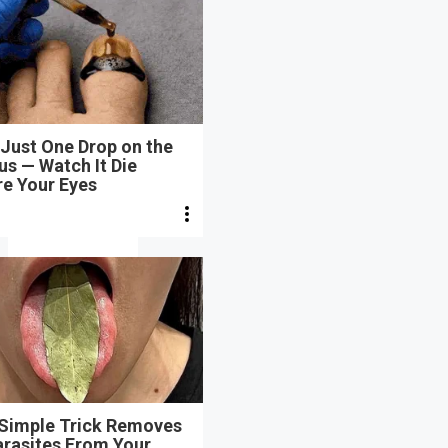
Just One Drop on the
s — Watch It Die
re Your Eyes
 Simple Trick Removes
arasites From Your