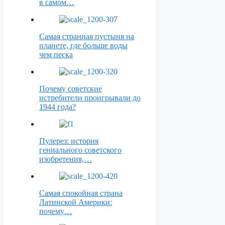
в самом…
Самая странная пустыня на
планете, где больше воды
чем песка
Почему советские
истребители проигрывали до
1944 года?
Пулерез: история
гениального советского
изобретения,…
Самая спокойная страна
Латинской Америки:
почему…