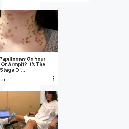
 Papillomas On Your
Or Armpit? It's The
 Stage Of...
min