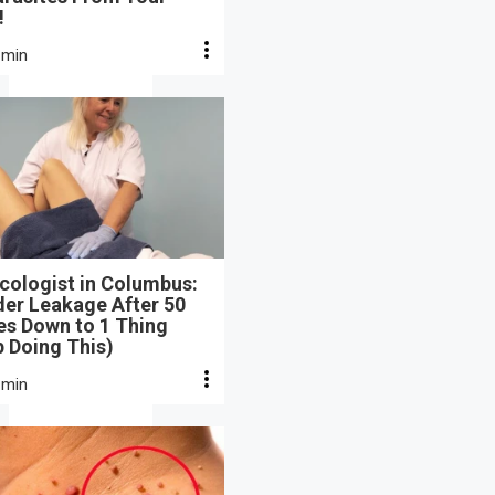
!
 min
cologist in Columbus:
der Leakage After 50
s Down to 1 Thing
 Doing This)
 min