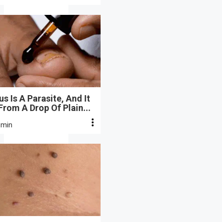
s Is A Parasite, And It
From A Drop Of Plain...
 min