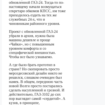
обновленной ГАЗ-24. Тогда-то по-
настоящему начали возмущаться
секретари обкомов КПСС, им тоже
приходилось ездить на тех же
служебных 24-х, что и
чиновникам районного уровня.
Проект с обновленной ГАЗ-24
убрали в архив, нужна была
машина дешевле и проще
«Чайки», но с повышенным
уровнем комфорта и со
специфической внешностью.
Чтобы все было узнаваемо.
А где было брать прототип в
стране? Но скопировать просто
мерседесовский дизайн никто не
решился, слишком очевиден был
намек. В общем, переднюю часть
новой Волги просто постарались
сделать насупленной и грозной. И
действительно, ГАЗ-3102 до сих
пор выглядит самой «сердитой». А
кузов, в принципе,