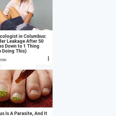
cologist in Columbus:
der Leakage After 50
s Down to 1 Thing
 Doing This)
 min
s Is A Parasite, And It