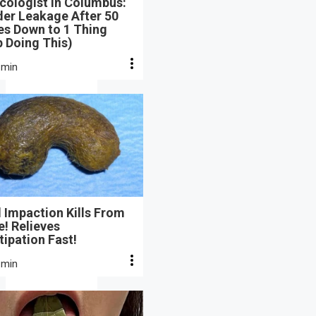
cologist in Columbus:
der Leakage After 50
s Down to 1 Thing
 Doing This)
 min
 Impaction Kills From
e! Relieves
ipation Fast!
 min