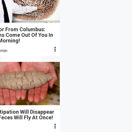
or From Columbus:
s Come Out Of You In
Morning!
 min
ipation Will Disappear
eces Will Fly At Once!
n