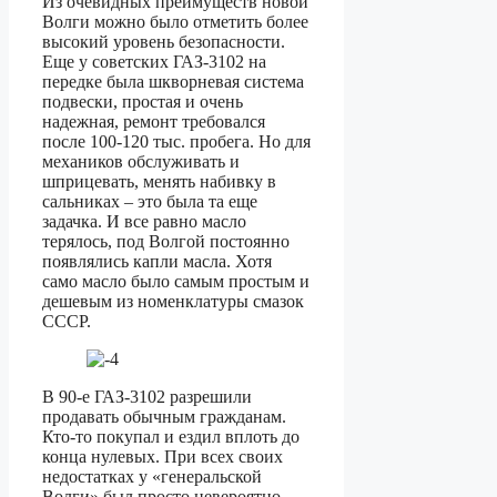
Из очевидных преимуществ новой
Волги можно было отметить более
высокий уровень безопасности.
Еще у советских ГАЗ-3102 на
передке была шкворневая система
подвески, простая и очень
надежная, ремонт требовался
после 100-120 тыс. пробега. Но для
механиков обслуживать и
шприцевать, менять набивку в
сальниках – это была та еще
задачка. И все равно масло
терялось, под Волгой постоянно
появлялись капли масла. Хотя
само масло было самым простым и
дешевым из номенклатуры смазок
СССР.
В 90-е ГАЗ-3102 разрешили
продавать обычным гражданам.
Кто-то покупал и ездил вплоть до
конца нулевых. При всех своих
недостатках у «генеральской
Волги» был просто невероятно