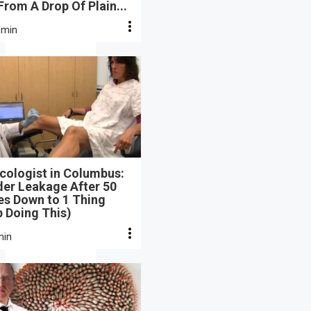
From A Drop Of Plain...
 min
cologist in Columbus:
der Leakage After 50
s Down to 1 Thing
 Doing This)
min