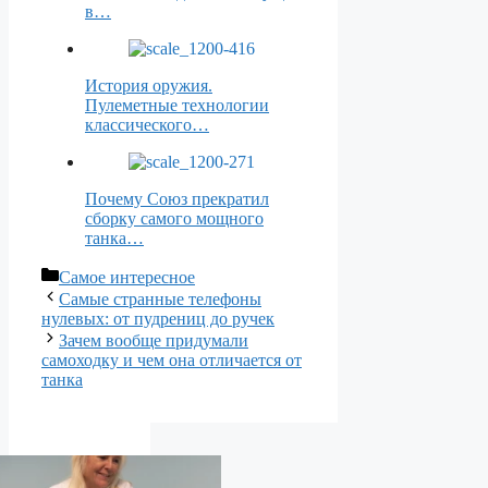
в…
История оружия.
Пулеметные технологии
классического…
Почему Союз прекратил
сборку самого мощного
танка…
Рубрики
Самое интересное
Самые странные телефоны
нулевых: от пудрениц до ручек
Зачем вообще придумали
самоходку и чем она отличается от
танка