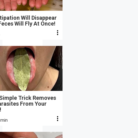
ipation Will Disappear
eces Will Fly At Once!
n
 Simple Trick Removes
arasites From Your
!
 min