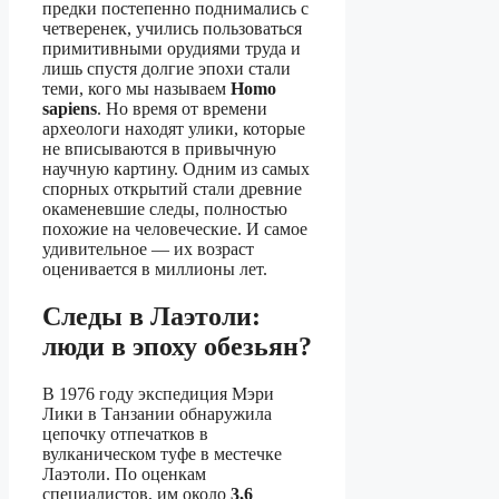
предки постепенно поднимались с
четверенек, учились пользоваться
примитивными орудиями труда и
лишь спустя долгие эпохи стали
теми, кого мы называем
Homo
sapiens
. Но время от времени
археологи находят улики, которые
не вписываются в привычную
научную картину. Одним из самых
спорных открытий стали древние
окаменевшие следы, полностью
похожие на человеческие. И самое
удивительное — их возраст
оценивается в миллионы лет.
Следы в Лаэтоли:
люди в эпоху обезьян?
В 1976 году экспедиция Мэри
Лики в Танзании обнаружила
цепочку отпечатков в
вулканическом туфе в местечке
Лаэтоли. По оценкам
специалистов, им около
3,6