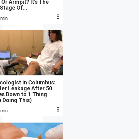
Or Armpit? It's The
 Stage Of...
 min
cologist in Columbus:
der Leakage After 50
s Down to 1 Thing
 Doing This)
 min