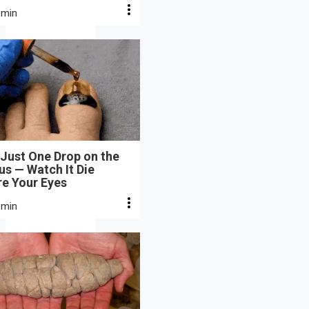
 min
Just One Drop on the
s — Watch It Die
re Your Eyes
 min