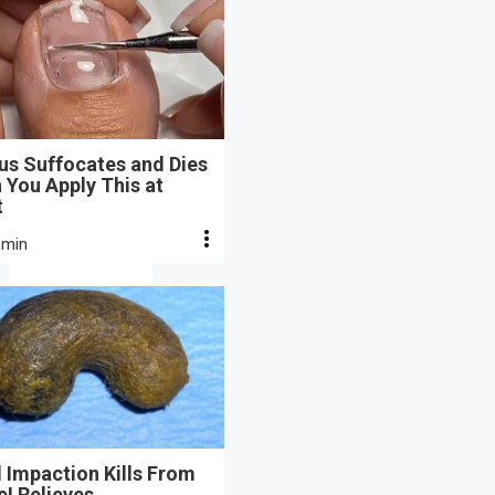
us Suffocates and Dies
 You Apply This at
t
 min
 Impaction Kills From
e! Relieves