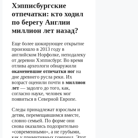
Хэпписбургские
отпечатки: кто ходил
по берегу Англии
миллион лет назад?
Еще более шокирующее открытие
произошло в 2013 году в
английском Норфолке, неподалеку
от деревни Хэпписбург. Во время
отлива археологи обнаружили
окаменевшие отпечатки ног
на
дне древнего русла реки. Их
возраст оценили почти в
миллион
лет
— задолго до того, как,
согласно науке, человек мог
появиться в Северной Европе.
Следы принадлежат взрослым и
детям, перемещавшимся вместе,
словно семьей. По форме они
снова оказались подозрительно
«современными», а не грубыми,
как у примитивных гоминид. Этот