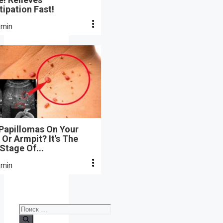
ipation Fast!
 min
 Papillomas On Your
Or Armpit? It's The
 Stage Of...
 min
Поиск: