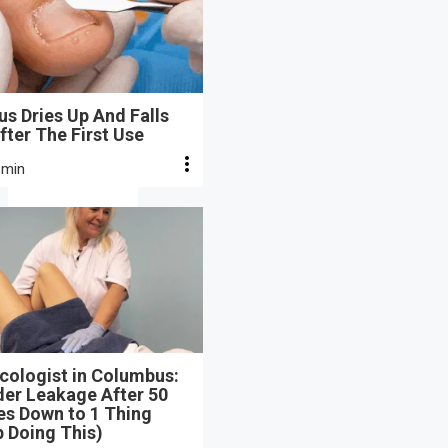
s Dries Up And Falls
fter The First Use
 min
cologist in Columbus:
der Leakage After 50
s Down to 1 Thing
 Doing This)