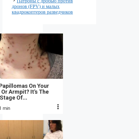
Патроны с дробью против
дронов (FPV) и малых
квадрокоптеров разведчиков
 Papillomas On Your
Or Armpit? It's The
 Stage Of...
1 min