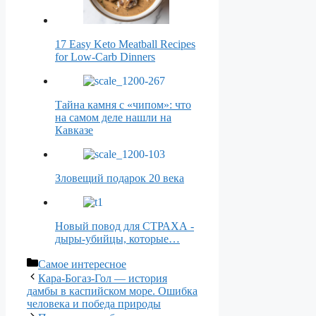
17 Easy Keto Meatball Recipes
for Low-Carb Dinners
Тайна камня с «чипом»: что
на самом деле нашли на
Кавказе
Зловещий подарок 20 века
Новый повод для СТРАХА -
дыры-убийцы, которые…
Рубрики
Самое интересное
Кара-Богаз-Гол — история
дамбы в каспийском море. Ошибка
человека и победа природы