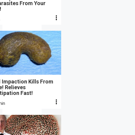
arasites From Your
!
n
 Impaction Kills From
e! Relieves
ipation Fast!
min