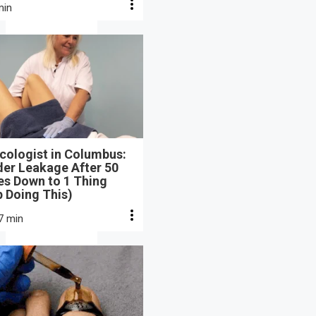
min
cologist in Columbus:
der Leakage After 50
s Down to 1 Thing
 Doing This)
7 min