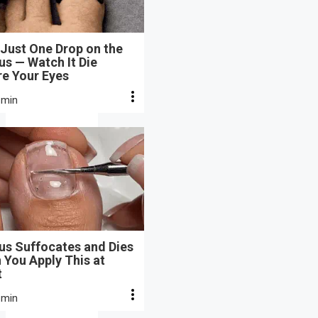
Just One Drop on the
s — Watch It Die
re Your Eyes
 min
us Suffocates and Dies
 You Apply This at
t
 min