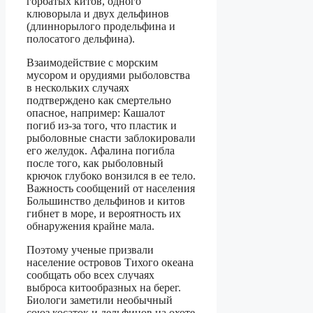
горбатых китов, одного
клюворыла и двух дельфинов
(длиннорылого продельфина и
полосатого дельфина).
Взаимодействие с морским
мусором и орудиями рыболовства
в нескольких случаях
подтверждено как смертельно
опасное, например: Кашалот
погиб из-за того, что пластик и
рыболовные снасти заблокировали
его желудок. Афалина погибла
после того, как рыболовный
крючок глубоко вонзился в ее тело.
Важность сообщений от населения
Большинство дельфинов и китов
гибнет в море, и вероятность их
обнаружения крайне мала.
Поэтому ученые призвали
население островов Тихого океана
сообщать обо всех случаях
выброса китообразных на берег.
Биологи заметили необычный
союз косаток и дельфинов на охоте