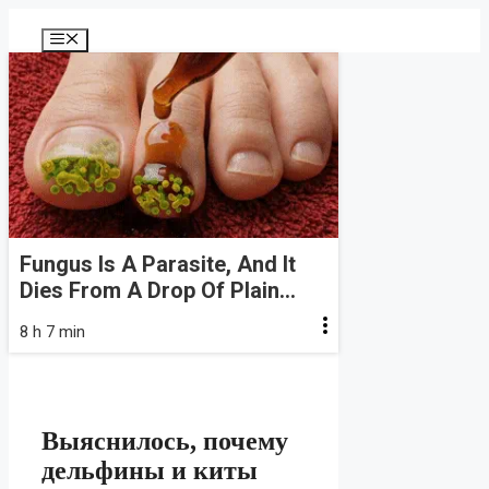
Перейти
к
Меню
содержимому
Fungus Is A Parasite, And It
Dies From A Drop Of Plain...
8 h 7 min
Выяснилось, почему
дельфины и киты