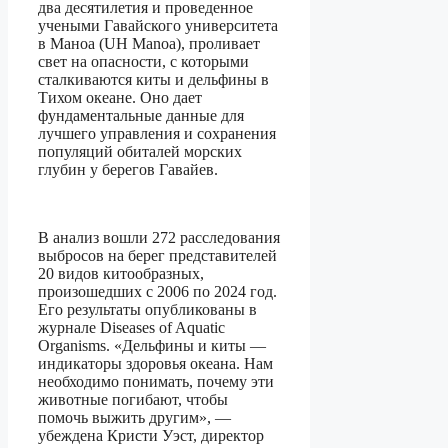
два десятилетия и проведенное
учеными Гавайского университета
в Маноа (UH Manoa), проливает
свет на опасности, с которыми
сталкиваются киты и дельфины в
Тихом океане. Оно дает
фундаментальные данные для
лучшего управления и сохранения
популяций обиталей морских
глубин у берегов Гавайев.
В анализ вошли 272 расследования
выбросов на берег представителей
20 видов китообразных,
произошедших с 2006 по 2024 год.
Его результаты опубликованы в
журнале Diseases of Aquatic
Organisms. «Дельфины и киты —
индикаторы здоровья океана. Нам
необходимо понимать, почему эти
животные погибают, чтобы
помочь выжить другим», —
убеждена Кристи Уэст, директор