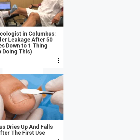
cologist in Columbus:
der Leakage After 50
s Down to 1 Thing
 Doing This)
n
s Dries Up And Falls
fter The First Use