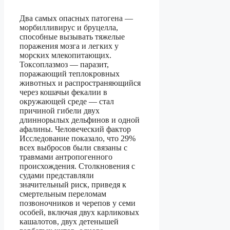
Два самых опасных патогена —
морбилливирус и бруцелла,
способные вызывать тяжелые
поражения мозга и легких у
морских млекопитающих.
Токсоплазмоз — паразит,
поражающий теплокровных
животных и распространяющийся
через кошачьи фекалии в
окружающей среде — стал
причиной гибели двух
длиннорылых дельфинов и одной
афалины. Человеческий фактор
Исследование показало, что 29%
всех выбросов были связаны с
травмами антропогенного
происхождения. Столкновения с
судами представляли
значительный риск, приведя к
смертельным переломам
позвоночников и черепов у семи
особей, включая двух карликовых
кашалотов, двух детенышей