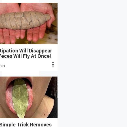
ipation Will Disappear
eces Will Fly At Once!
min
 Simple Trick Removes