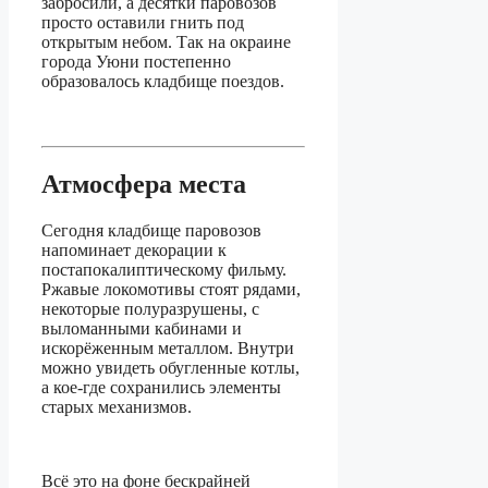
забросили, а десятки паровозов
просто оставили гнить под
открытым небом. Так на окраине
города Уюни постепенно
образовалось кладбище поездов.
Атмосфера места
Сегодня кладбище паровозов
напоминает декорации к
постапокалиптическому фильму.
Ржавые локомотивы стоят рядами,
некоторые полуразрушены, с
выломанными кабинами и
искорёженным металлом. Внутри
можно увидеть обугленные котлы,
а кое-где сохранились элементы
старых механизмов.
Всё это на фоне бескрайней