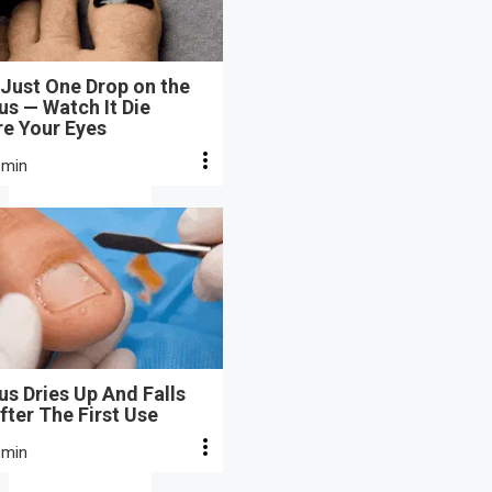
Just One Drop on the
s — Watch It Die
re Your Eyes
 min
s Dries Up And Falls
fter The First Use
 min