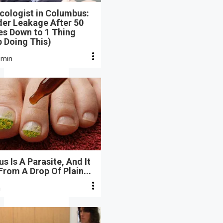
cologist in Columbus:
der Leakage After 50
s Down to 1 Thing
 Doing This)
 min
s Is A Parasite, And It
From A Drop Of Plain...
n