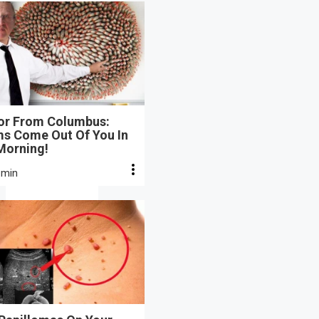
or From Columbus:
s Come Out Of You In
Morning!
 min