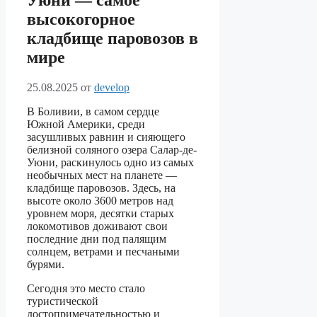
Уюни — самое
высокогорное
кладбище паровозов в
мире
25.08.2025
от
develop
В Боливии, в самом сердце
Южной Америки, среди
засушливых равнин и сияющего
белизной соляного озера Салар-де-
Уюни, раскинулось одно из самых
необычных мест на планете —
кладбище паровозов. Здесь, на
высоте около 3600 метров над
уровнем моря, десятки старых
локомотивов доживают свои
последние дни под палящим
солнцем, ветрами и песчаными
бурями.
Сегодня это место стало
туристической
достопримечательностью и