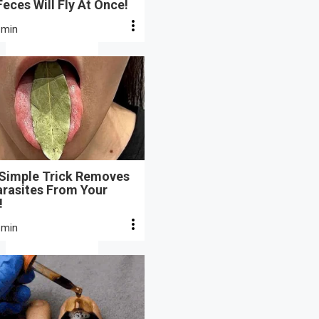
eces Will Fly At Once!
 min
 Simple Trick Removes
arasites From Your
!
 min