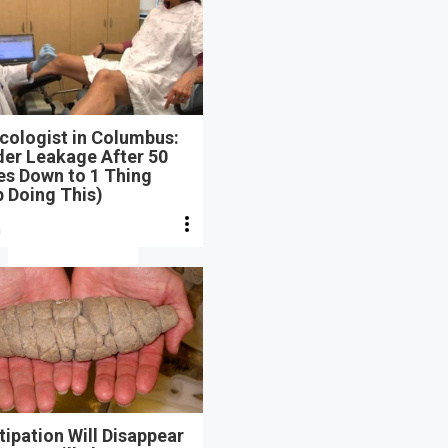
cologist in Columbus:
der Leakage After 50
s Down to 1 Thing
 Doing This)
n
ipation Will Disappear