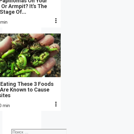
 Papillomas On Your
Or Armpit? It's The
 Stage Of...
 min
 Eating These 3 Foods
 Are Known to Cause
sites
0 min
Поиск: