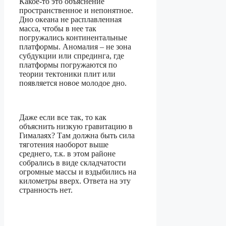
Какое-то это объяснение
пространственное и непонятное.
Дно океана не расплавленная
масса, чтобы в нее так
погружались континентальные
платформы. Аномалия – не зона
субдукции или спрединга, где
платформы погружаются по
теории тектоники плит или
появляется новое молодое дно.
Даже если все так, то как
объяснить низкую гравитацию в
Гималаях? Там должна быть сила
тяготения наоборот выше
среднего, т.к. в этом районе
собрались в виде складчатости
огромные массы и вздыбились на
километры вверх. Ответа на эту
странность нет.