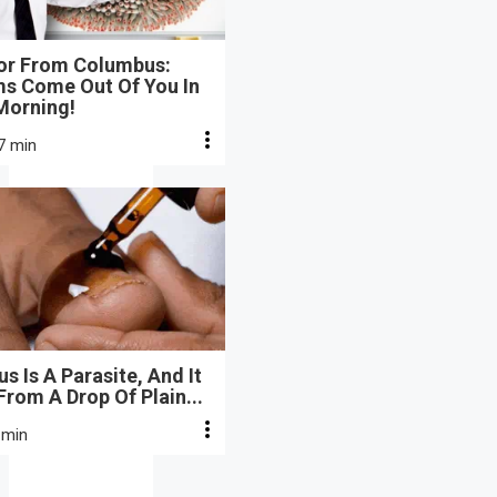
or From Columbus:
s Come Out Of You In
Morning!
7 min
s Is A Parasite, And It
From A Drop Of Plain...
 min