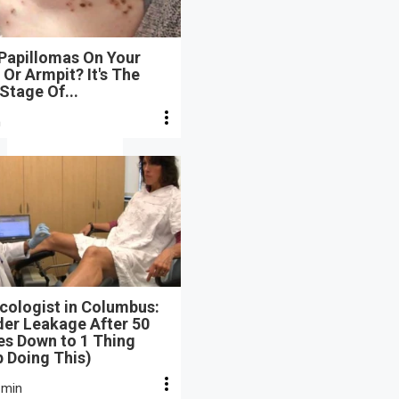
 Papillomas On Your
Or Armpit? It's The
 Stage Of...
n
cologist in Columbus:
der Leakage After 50
s Down to 1 Thing
 Doing This)
 min