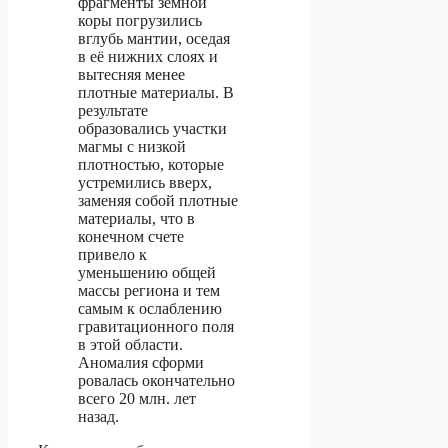
фрагменты земной
коры погрузились
вглубь мантии, оседая
в её нижних слоях и
вытесняя менее
плотные материалы. В
результате
образовались участки
магмы с низкой
плотностью, которые
устремились вверх,
заменяя собой плотные
материалы, что в
конечном счете
привело к
уменьшению общей
массы региона и тем
самым к ослаблению
гравитационного поля
в этой области.
Аномалия сформи
ровалась окончательно
всего 20 млн. лет
назад.