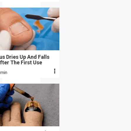
s Dries Up And Falls
fter The First Use
 min