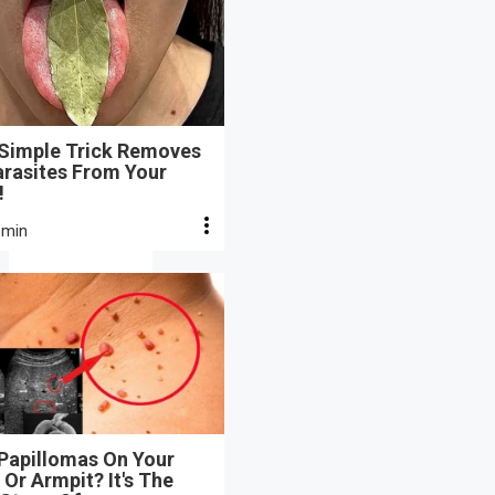
 Simple Trick Removes
arasites From Your
!
 min
 Papillomas On Your
Or Armpit? It's The