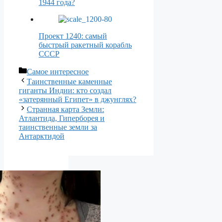
1944 года?
Проект 1240: самый
быстрый ракетный корабль
СССР
Рубрики
Самое интересное
Таинственные каменные
гиганты Индии: кто создал
«затерянный Египет» в джунглях?
Странная карта Земли:
Атлантида, Гиперборея и
таинственные земли за
Антарктидой