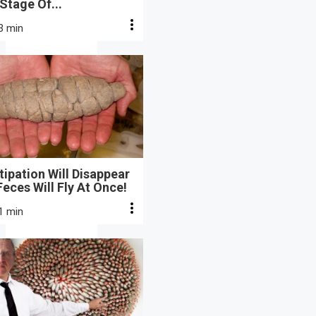
 Stage Of...
3 min
ipation Will Disappear
eces Will Fly At Once!
1 min