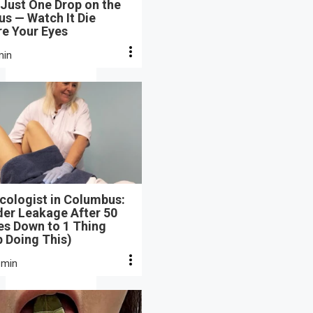
Just One Drop on the
s — Watch It Die
re Your Eyes
min
cologist in Columbus:
der Leakage After 50
s Down to 1 Thing
 Doing This)
 min