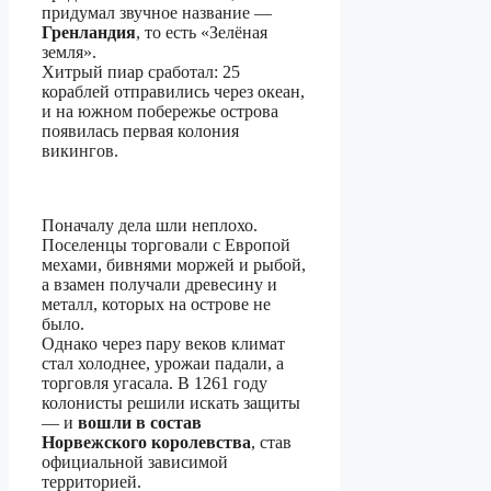
придумал звучное название —
Гренландия
, то есть «Зелёная
земля».
Хитрый пиар сработал: 25
кораблей отправились через океан,
и на южном побережье острова
появилась первая колония
викингов.
Поначалу дела шли неплохо.
Поселенцы торговали с Европой
мехами, бивнями моржей и рыбой,
а взамен получали древесину и
металл, которых на острове не
было.
Однако через пару веков климат
стал холоднее, урожаи падали, а
торговля угасала. В 1261 году
колонисты решили искать защиты
— и
вошли в состав
Норвежского королевства
, став
официальной зависимой
территорией.