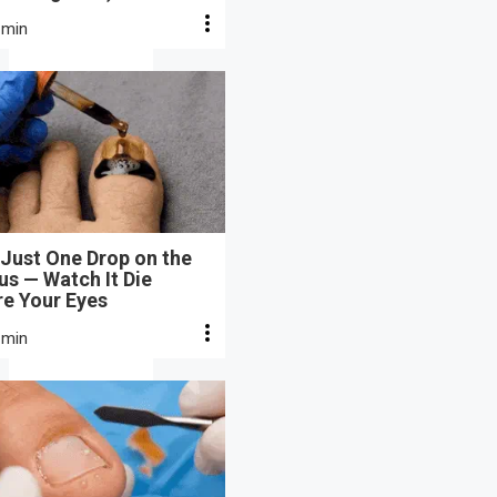
 min
Just One Drop on the
s — Watch It Die
re Your Eyes
 min