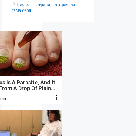
Науру — страна, которая съела
сама себя
s Is A Parasite, And It
From A Drop Of Plain...
 min