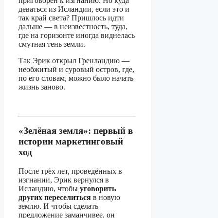
приговорён к изгнанию. Но куда
деваться из Исландии, если это и
так край света? Пришлось идти
дальше — в неизвестность, туда,
где на горизонте иногда виднелась
смутная тень земли.
Так Эрик открыл Гренландию —
необжитый и суровый остров, где,
по его словам, можно было начать
жизнь заново.
«Зелёная земля»: первый в
истории маркетинговый
ход
После трёх лет, проведённых в
изгнании, Эрик вернулся в
Исландию, чтобы
уговорить
других переселиться
в новую
землю. И чтобы сделать
предложение заманчивее, он