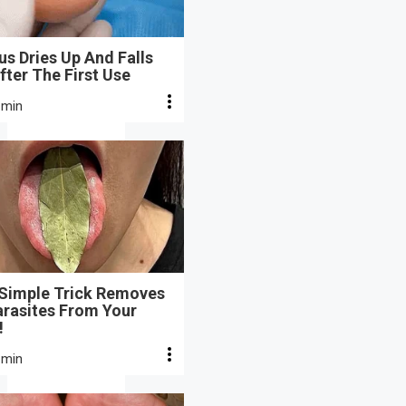
s Dries Up And Falls
fter The First Use
 min
 Simple Trick Removes
arasites From Your
!
 min