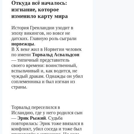
Откуда всё началось:
изгнание, которое
изменило карту мира
История Гренландии уходит в
эпоху викингов, но вовсе не
датских. Главную роль сыграли
норвежцы
.
В X веке жил в Норвегии человек
по имени
Торвальд Асвальдсон
— типичный представитель
своего времени: воинственный,
вспыльчивый и, как водится, не
чуждый дракам. Однажды он убил
соплеменника и был изгнан из
страны.
Торвальд переселился в
Исландию, где у него родился сын
—
Эрик Рыжий
. Судьба
повторилась: Эрик тоже ввязался в
конфликт, убил соседа и тоже был