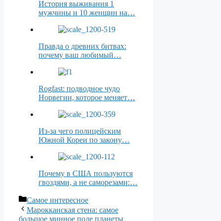
История выживания 1
мужчины и 10 женщин на…
Правда о древних битвах:
почему ваш любимый…
Rogfast: подводное чудо
Норвегии, которое меняет…
Из-за чего полицейским
Южной Кореи по закону…
Почему в США пользуются
гвоздями, а не саморезами:…
Рубрики
Самое интересное
Марокканская стена: самое
большое минное поле планеты