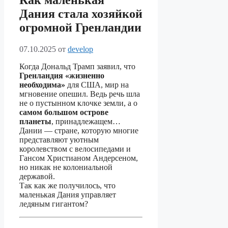
Как маленькая
Дания стала хозяйкой
огромной Гренландии
07.10.2025
от
develop
Когда Дональд Трамп заявил, что
Гренландия «жизненно
необходима»
для США, мир на
мгновение опешил. Ведь речь шла
не о пустынном клочке земли, а о
самом большом острове
планеты
, принадлежащем…
Дании — стране, которую многие
представляют уютным
королевством с велосипедами и
Гансом Христианом Андерсеном,
но никак не колониальной
державой.
Так как же получилось, что
маленькая Дания управляет
ледяным гигантом?