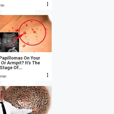
min
 Papillomas On Your
Or Armpit? It's The
 Stage Of...
 min