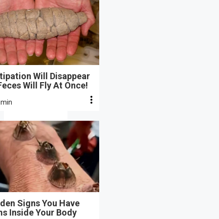
ipation Will Disappear
eces Will Fly At Once!
 min
dden Signs You Have
s Inside Your Body