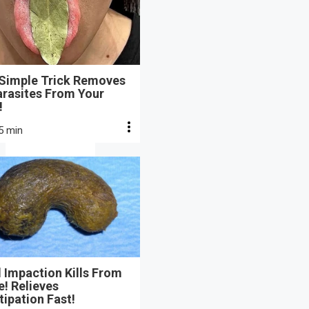
 Simple Trick Removes
arasites From Your
!
5 min
 Impaction Kills From
e! Relieves
ipation Fast!