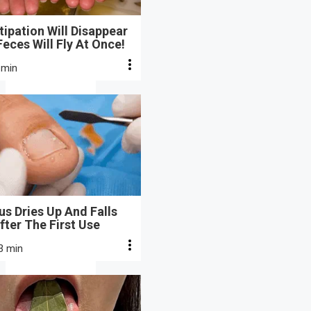
ipation Will Disappear
eces Will Fly At Once!
 min
s Dries Up And Falls
fter The First Use
3 min