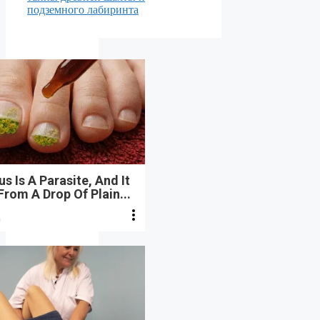
подземного лабиринта
s Is A Parasite, And It
From A Drop Of Plain...
n