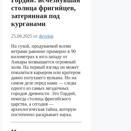
Гордий: исчезнувшая
столица фригийцев,
затерянная под
курганами
25.09.2025
от
develop
На сухой, продуваемой всеми
ветрами равнине примерно в 90
километрах к юго-западу от
Анкары возвышается огромный
холм. На первый взгляд он может
показаться карьером или кратером
давно потухшего вулкана. Но на
самом деле перед нами — следы
одного из самых загадочных
городов древности. Это Гордий,
некогда столица фригийского
царства, а сегодня —
археологическая тайна, которую
постепенно раскрывает наука.