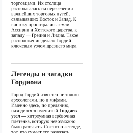
торговцами. Их столица
располагалась на пересечении
важнейших торговых путей,
связывавших Восток и Запад. К
востоку простирались земли
Ассирии и Хеттского царства, к
западу — Греция и Лидия. Такое
расположение делало Гордий
ключевым узлом древнего мира.
Легенды и загадки
Гордиона
Город Гордий известен не только
археологами, но и мифами.
Именно здесь, по преданию,
находился знаменитый
Гордиев
узел
— хитроумная верёвочная
плетёнка, которую невозможно
было развязать. Согласно легенде,
тот, кто сумеет его развязать,