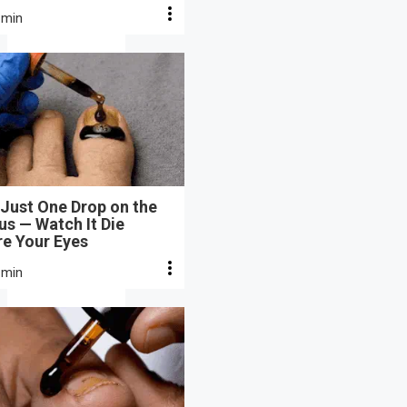
 min
Just One Drop on the
s — Watch It Die
re Your Eyes
 min