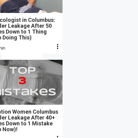
cologist in Columbus:
der Leakage After 50
s Down to 1 Thing
 Doing This)
min
ntion Women Columbus
der Leakage After 40+
s Down to 1 Mistake
p Now)!