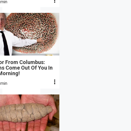
 min
or From Columbus:
s Come Out Of You In
Morning!
 min