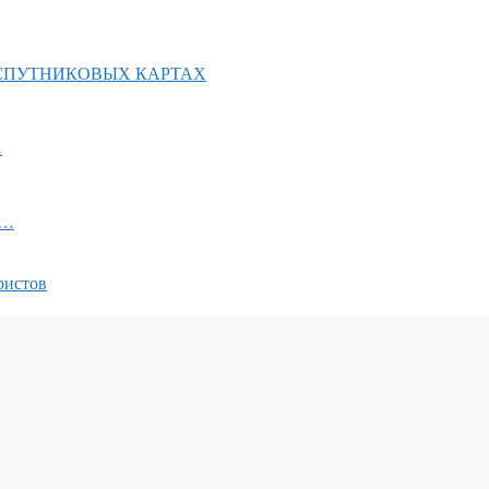
 СПУТНИКОВЫХ КАРТАХ
…
а…
ристов