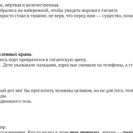
чи, мёртвая и величественная.
брались на набережной, чтобы увидеть морского гиганта
 просто стоял в тишине, не веря, что перед ним — существо, пох
ленных крана
.
сь порт превратился в гигантскую арену.
к. Дети указывали пальцами, взрослые снимали на телефоны, а с
ый рот мог бы проглотить человека целиком, но не для того, чт
оды.
одвижного тела.
ир.
бсуждениями. Кто-то видел в этом
знак природы
, другие —
траг