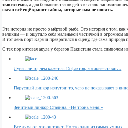
экосистемы
, а для большинства людей это стало напоминанием
океан всё ещё хранит тайны, которые нам не понять.
Эта история не просто о мёртвой рыбе. Это история о том, как
великим — и ощутило себя маленькой частичкой в огромном м
В тот день порт Карачи превратился в сцену, где сама природа
С тех пор китовая акула у берегов Пакистана стала символом не
Луна - не то, чем кажется: 15 фактов, которые ставят…
Парусный линкор изнутри: то, чего не показывают в кин
Зенитный линкор Сталина. «Не тронь меня!»
Все думают, что он тонет. Но это один из самых умных…