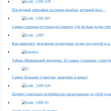
Последний левиафан: история корабля, который был…
Самая странная пустыня на планете, где больше воды чем
Как работают дизельные подводные лодки под водой и 
Тайны Марианской впадины: 10 самых странных сущес
Самые большие существа, живущие в реках!
Почему советские истребители проигрывали до 1944 год
Зачем киты такие большие