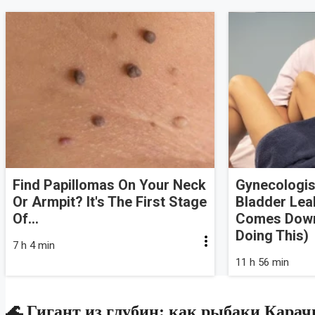
Find Papillomas On Your Neck
Gynecologis
Or Armpit? It's The First Stage
Bladder Lea
Of...
Comes Down 
Doing This)
7 h 4 min
11 h 56 min
🌊 Гигант из глубин: как рыбаки Карач