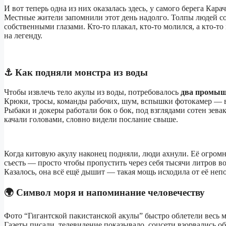
И вот теперь одна из них оказалась здесь, у самого берега Кара
Местные жители запомнили этот день надолго. Толпы людей со
собственными глазами. Кто-то плакал, кто-то молился, а кто-то
на легенду.
⚓ Как подняли монстра из воды
Чтобы извлечь тело акулы из воды, потребовалось
два промыш
Крюки, тросы, команды рабочих, шум, вспышки фотокамер — ве
Рыбаки и докеры работали бок о бок, под взглядами сотен зева
качали головами, словно видели послание свыше.
Когда китовую акулу наконец подняли, люди ахнули. Её огромн
съесть — просто чтобы пропустить через себя тысячи литров в
Казалось, она всё ещё дышит — такая мощь исходила от её неп
🌍 Символ моря и напоминание человечеству
Фото “Гигантской пакистанской акулы” быстро облетели весь м
Газеты писали, телевидение показывало, соцсети взорвались о