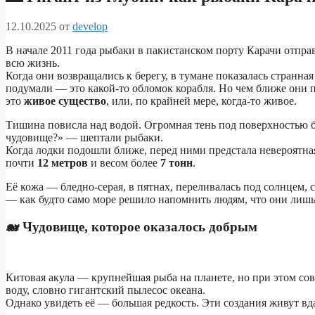
12.10.2025
от
develop
В начале 2011 года рыбаки в пакистанском порту Карачи отпра
всю жизнь.
Когда они возвращались к берегу, в тумане показалась странна
подумали — это какой-то обломок корабля. Но чем ближе они п
это
живое существо
, или, по крайней мере, когда-то живое.
Тишина повисла над водой. Огромная тень под поверхностью 
чудовище?» — шептали рыбаки.
Когда лодки подошли ближе, перед ними предстала невероятна
почти
12 метров
и весом более
7 тонн
.
Её кожа — бледно-серая, в пятнах, переливалась под солнцем
— как будто само море решило напомнить людям, что они лишь 
🐋 Чудовище, которое оказалось добрым
Китовая акула — крупнейшая рыба на планете, но при этом со
воду, словно гигантский пылесос океана.
Однако увидеть её — большая редкость. Эти создания живут вдал