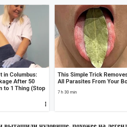
t in Columbus:
This Simple Trick Remove
kage After 50
All Parasites From Your B
to 1 Thing (Stop
7 h 30 min
и вытащили чудовище, похожее на леген