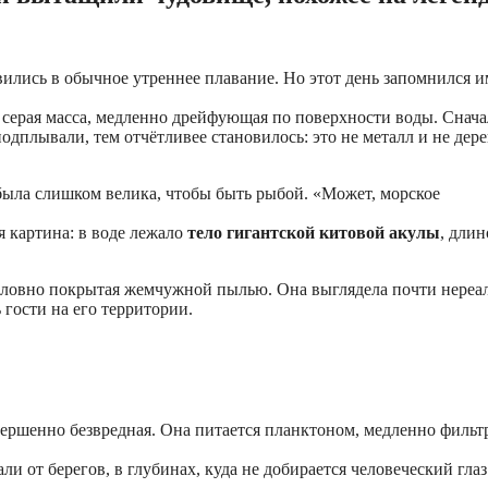
вились в обычное утреннее плавание. Но этот день запомнился и
я серая масса, медленно дрейфующая по поверхности воды. Снача
одплывали, тем отчётливее становилось: это не металл и не де
была слишком велика, чтобы быть рыбой. «Может, морское
я картина: в воде лежало
тело гигантской китовой акулы
, дли
, словно покрытая жемчужной пылью. Она выглядела почти нереа
гости на его территории.
вершенно безвредная. Она питается планктоном, медленно фильт
и от берегов, в глубинах, куда не добирается человеческий глаз