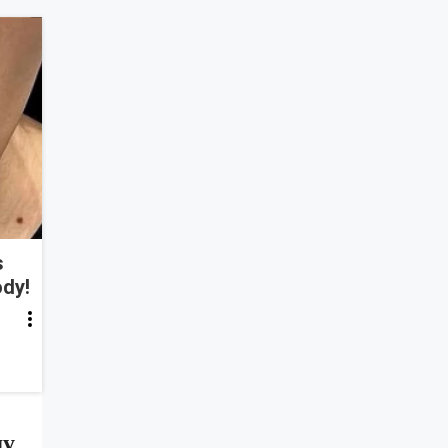
s
ody!
ду