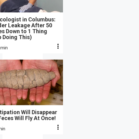
cologist in Columbus:
der Leakage After 50
s Down to 1 Thing
 Doing This)
 min
ipation Will Disappear
eces Will Fly At Once!
min