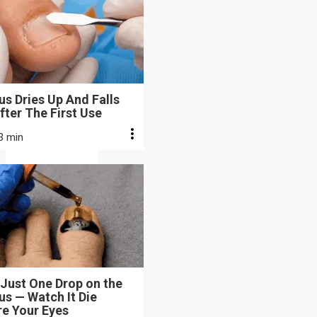
s Dries Up And Falls
fter The First Use
3 min
Just One Drop on the
s — Watch It Die
re Your Eyes