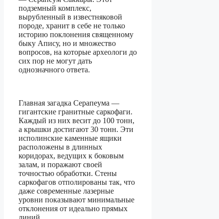
подземный комплекс,
вырубленный в известняковой
породе, хранит в себе не только
историю поклонения священному
быку Апису, но и множество
вопросов, на которые археологи до
сих пор не могут дать
однозначного ответа.
Главная загадка Серапеума —
гигантские гранитные саркофаги.
Каждый из них весит до 100 тонн,
а крышки достигают 30 тонн. Эти
исполинские каменные ящики
расположены в длинных
коридорах, ведущих к боковым
залам, и поражают своей
точностью обработки. Стены
саркофагов отполированы так, что
даже современные лазерные
уровни показывают минимальные
отклонения от идеально прямых
линий.