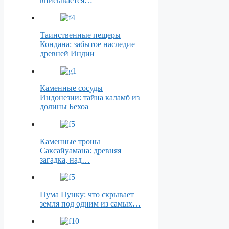
вписывается…
Таинственные пещеры
Кондана: забытое наследие
древней Индии
Каменные сосуды
Индонезии: тайна каламб из
долины Бехоа
Каменные троны
Саксайуамана: древняя
загадка, над…
Пума Пунку: что скрывает
земля под одним из самых…