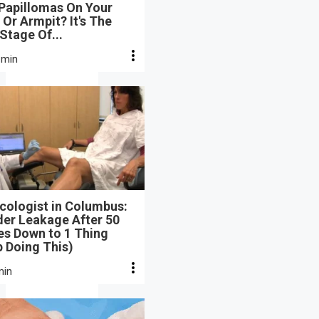
 Papillomas On Your
Or Armpit? It's The
 Stage Of...
 min
cologist in Columbus:
der Leakage After 50
s Down to 1 Thing
 Doing This)
min