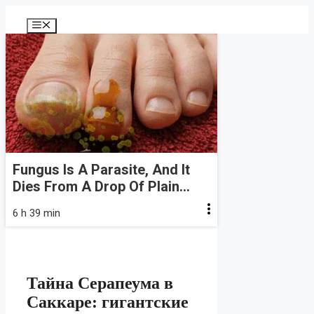
Перейти
к
Меню
содержимому
Fungus Is A Parasite, And It
Dies From A Drop Of Plain...
6 h 39 min
Тайна Серапеума в
Саккаре: гигантские