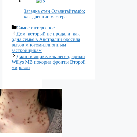
Загадка стен Ольянтайтамбо:
как древние мастера…
Рубрики
Самое интересное
Дом, который не продали: как
одна семья в Австралии бросила
вызов многомиллионным
застройщикам
Джип в ящике: как легендарный
Willys MB покорил фронты Второй
мировой