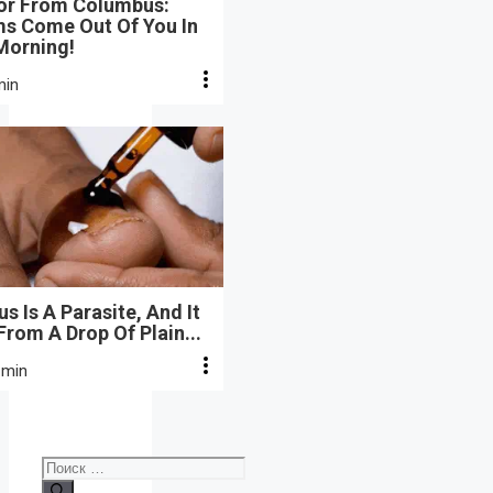
or From Columbus:
s Come Out Of You In
Morning!
min
s Is A Parasite, And It
From A Drop Of Plain...
 min
Поиск: