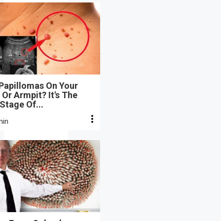
 Papillomas On Your
Or Armpit? It's The
 Stage Of...
min