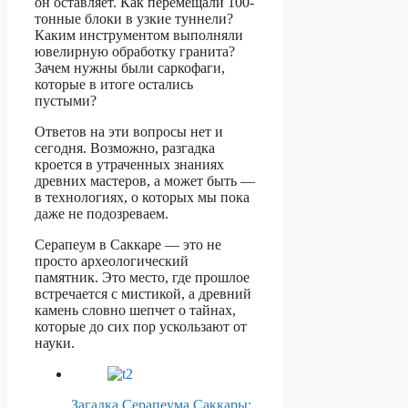
он оставляет. Как перемещали 100-
тонные блоки в узкие туннели?
Каким инструментом выполняли
ювелирную обработку гранита?
Зачем нужны были саркофаги,
которые в итоге остались
пустыми?
Ответов на эти вопросы нет и
сегодня. Возможно, разгадка
кроется в утраченных знаниях
древних мастеров, а может быть —
в технологиях, о которых мы пока
даже не подозреваем.
Серапеум в Саккаре — это не
просто археологический
памятник. Это место, где прошлое
встречается с мистикой, а древний
камень словно шепчет о тайнах,
которые до сих пор ускользают от
науки.
Загадка Серапеума Саккары: