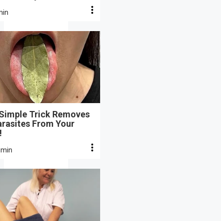
min
 Simple Trick Removes
arasites From Your
!
 min