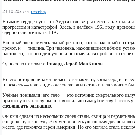
23.10.2025
от
develop
В самом сердце пустыни Айдахо, где ветры несут запах пыли и
прогрессом и катастрофой. Здесь, в далёком 1961 году, произ
ядерной энергетики США.
Военный экспериментальный реактор, расположенный на отдал
грохот, и — тишина. Три человека, находившиеся вблизи устан
настолько, что ни один учёный не осмелился приблизиться без
Одного из них звали
Ричард Лерой МакКинли
.
Но его история не закончилась в тот момент, когда сердце пер
плоскость — в легенду о человеке, чьи останки невозможно бы
Учёные понимали: его тело — это источник смертельного из
прикоснуться к телу было равносильно самоубийству. Поэтом
сдерживать радиацию
.
Он был сделан из нескольких слоёв стали, свинца и герметич
специальную капсулу. Эту металлическую тюрьму для останк
место, где покоятся герои Америки. Но его могила стала исклю