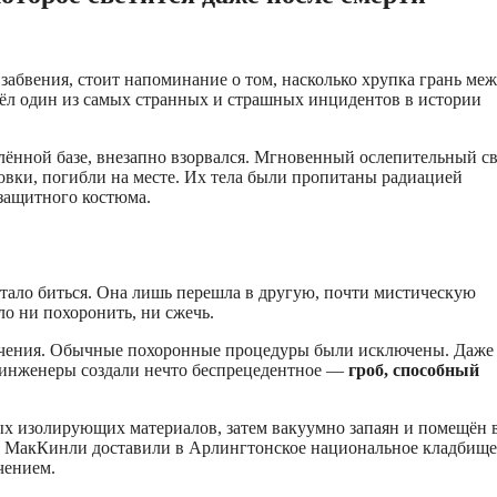
 забвения, стоит напоминание о том, насколько хрупка грань ме
ошёл один из самых странных и страшных инцидентов в истории
ённой базе, внезапно взорвался. Мгновенный ослепительный св
овки, погибли на месте. Их тела были пропитаны радиацией
 защитного костюма.
естало биться. Она лишь перешла в другую, почти мистическую
ло ни похоронить, ни сжечь.
лучения. Обычные похоронные процедуры были исключены. Даже
у инженеры создали нечто беспрецедентное —
гроб, способный
ных изолирующих материалов, затем вакуумно запаян и помещён 
ов МакКинли доставили в Арлингтонское национальное кладбищ
чением.