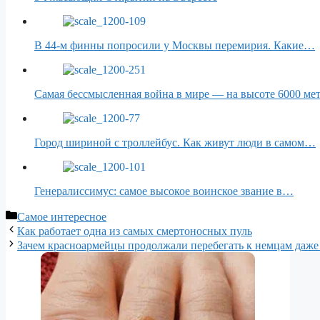
В 44-м финны попросили у Москвы перемирия. Какие…
Самая бессмысленная война в мире — на высоте 6000 ме
Город шириной с троллейбус. Как живут люди в самом…
Генералиссимус: самое высокое воинское звание в…
Рубрики
Самое интересное
Как работает одна из самых смертоносных пуль
Зачем красноармейцы продолжали перебегать к немцам даже 