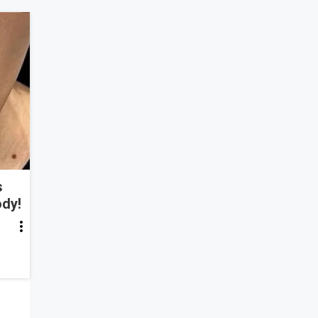
s
ody!