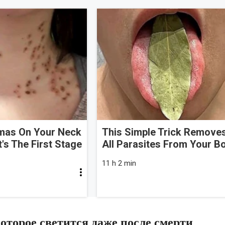
omas On Your Neck
This Simple Trick Remove
t's The First Stage
All Parasites From Your B
11 h 2 min
оторое светится даже после смерти