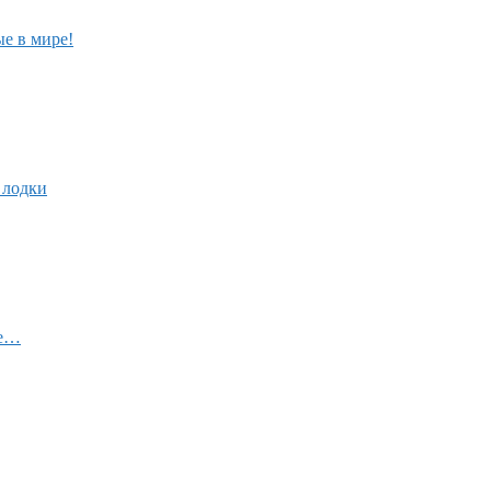
е в мире!
 лодки
ое…