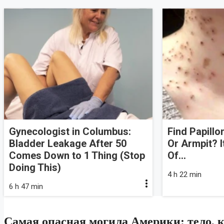
Gynecologist in Columbus:
Find Papill
Bladder Leakage After 50
Or Armpit? I
Comes Down to 1 Thing (Stop
Of...
Doing This)
4 h 22 min
6 h 47 min
Самая опасная могила Америки: тело, к