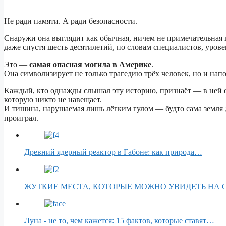
Не ради памяти. А ради безопасности.
Снаружи она выглядит как обычная, ничем не примечательная п
даже спустя шесть десятилетий, по словам специалистов, уров
Это —
самая опасная могила в Америке
.
Она символизирует не только трагедию трёх человек, но и нап
Каждый, кто однажды слышал эту историю, признаёт — в ней ес
которую никто не навещает.
И тишина, нарушаемая лишь лёгким гулом — будто сама земля 
проиграл.
Древний ядерный реактор в Габоне: как природа…
ЖУТКИЕ МЕСТА, КОТОРЫЕ МОЖНО УВИДЕТЬ НА
Луна - не то, чем кажется: 15 фактов, которые ставят…